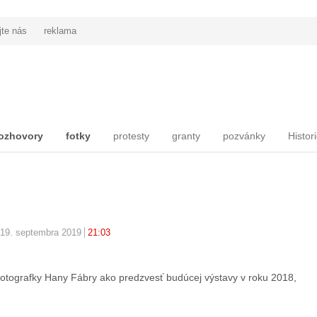
jte nás
reklama
ozhovory
fotky
protesty
granty
pozvánky
Histor
 19. septembra 2019
21:03
a fotografky Hany Fábry ako predzvesť budúcej výstavy v roku 2018,