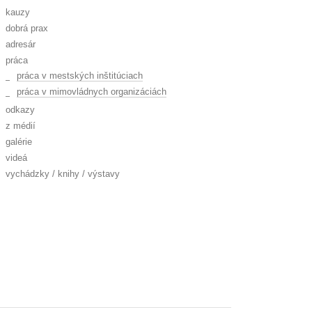
kauzy
dobrá prax
adresár
práca
práca v mestských inštitúciach
práca v mimovládnych organizáciách
odkazy
z médií
galérie
videá
vychádzky / knihy / výstavy