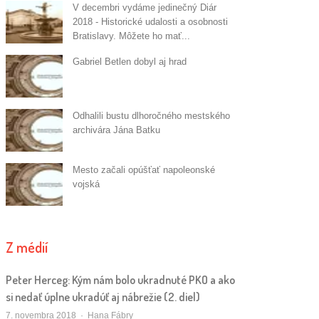
V decembri vydáme jedinečný Diár
2018 - Historické udalosti a osobnosti
Bratislavy. Môžete ho mať...
Gabriel Betlen dobyl aj hrad
Odhalili bustu dlhoročného mestského
archivára Jána Batku
Mesto začali opúšťať napoleonské
vojská
Z médií
Peter Herceg: Kým nám bolo ukradnuté PKO a ako
si nedať úplne ukradúť aj nábrežie (2. diel)
Autor/ka
7. novembra 2018
Hana Fábry