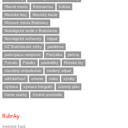
Hlavné mesto
Koronavírus
kultúra
Mestské lesy
Mestský bazár
Múzeum mesta Bratislavy
Nostalgické rande s Bratislavou
Nostalgické rozhovory
odpad
OZ Bratislavské rožky
pandémia
participácia verejnosti
Petržalka
petícia
Pomalo
Potulky
prednášky
Rímske hry
stavebný ombudsman
triedený odpad
udržateľnosť
umenie
video
výruby
výstava
výstava fotografií
územný plán
čierne stavby
životné prostredie
Rubriky
mestské časti