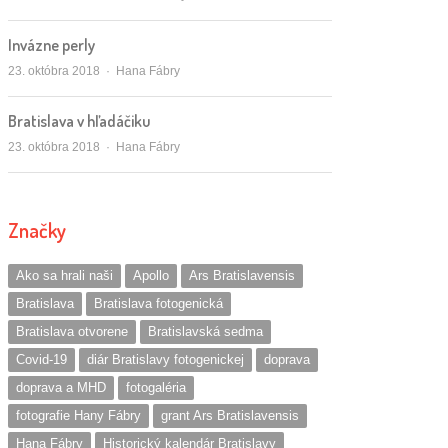
Invázne perly
Autor/ka
23. októbra 2018
Hana Fábry
Bratislava v hľadáčiku
Autor/ka
23. októbra 2018
Hana Fábry
Značky
Ako sa hrali naši
Apollo
Ars Bratislavensis
Bratislava
Bratislava fotogenická
Bratislava otvorene
Bratislavská sedma
Covid-19
diár Bratislavy fotogenickej
doprava
doprava a MHD
fotogaléria
fotografie Hany Fábry
grant Ars Bratislavensis
Hana Fábry
Historický kalendár Bratislavy