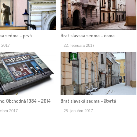
ská sedma – prvá
Bratislavská sedma – ôsma
a 2017
22. februára 2017
ho: Obchodná 1984 – 2014
Bratislavská sedma – štvrtá
embra 2017
25. januára 2017