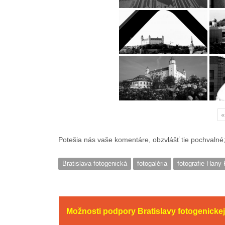
«
Potešia nás vaše komentáre, obzvlášť tie pochvalné;
Bratislava fotogenická
fotogaléria
fotografie Hany
Možnosti podpory Bratislavy fotogenickej