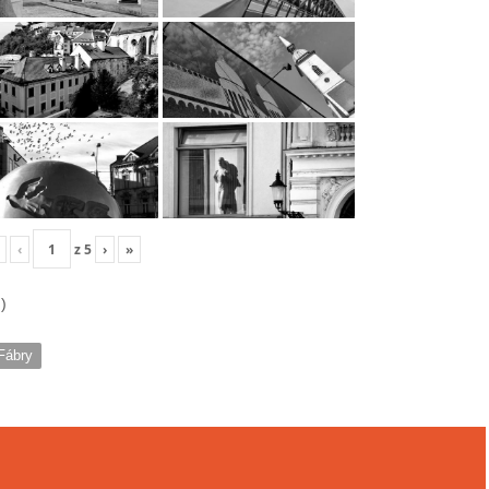
‹
z
5
›
»
)
 Fábry