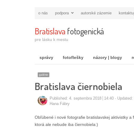
o nás
podpora
autorské zázemie
kontaktu
Bratislava
fotogenická
pre lásku k mestu
správy
fotoflešky
názory | blogy
r
galérie
Bratislava čiernobiela
Published:
4. septembra 2018
14:40
Updated:
Autor/ka
Hana Fábry
Obľúbené i nové fotografie bratislavskej aktivistky 
ktorá ale nebude iba čiernobiela:)