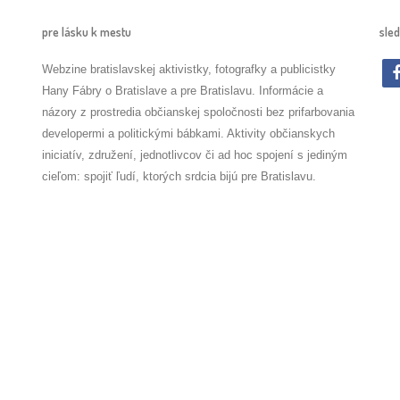
pre lásku k mestu
sled
Webzine bratislavskej aktivistky, fotografky a publicistky
Hany Fábry o Bratislave a pre Bratislavu. Informácie a
názory z prostredia občianskej spoločnosti bez prifarbovania
developermi a politickými bábkami. Aktivity občianskych
iniciatív, združení, jednotlivcov či ad hoc spojení s jediným
cieľom: spojiť ľudí, ktorých srdcia bijú pre Bratislavu.