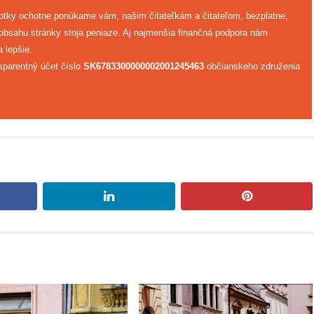
fotky ochotne ponúkame vám, našim čitateľkám a čitateľom, bezplatne,
 obsahu stránky stoja peniaze. Aj najmenšia finančná podpora nám
 lepšie.
sparentný účet číslo
SK6783300000002001245463
občianskeho združenia
book
linkedin
pinterest