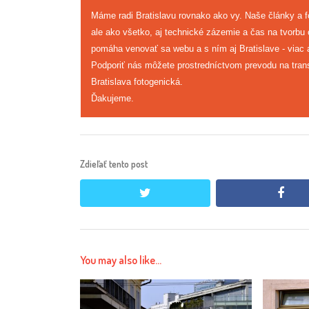
Máme radi Bratislavu rovnako ako vy. Naše články a 
ale ako všetko, aj technické zázemie a čas na tvorbu
pomáha venovať sa webu a s ním aj Bratislave - viac a
Podporiť nás môžete prostredníctvom prevodu na tran
Bratislava fotogenická.
Ďakujeme.
Zdieľať tento post
twitter
face
You may also like...