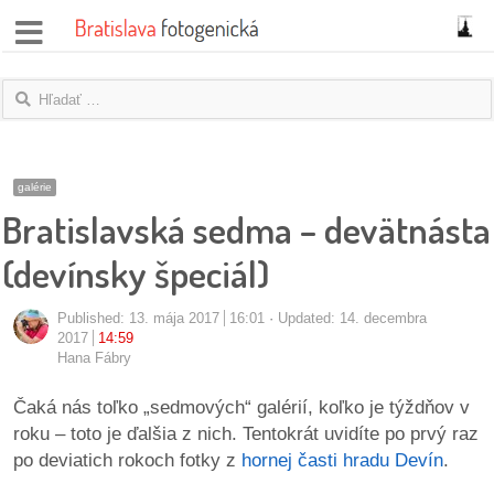
správy
fotoflešky
názory
galérie
Bratislavská sedma – devätnásta
|
blogy
(devínsky špeciál)
rozhovory
Published:
13. mája 2017
16:01
Updated: 14. decembra
2017
14:59
fotky
Hana Fábry
protesty
Čaká nás toľko „sedmových“ galérií, koľko je týždňov v
roku – toto je ďalšia z nich. Tentokrát uvidíte po prvý raz
granty
po deviatich rokoch fotky z
hornej časti hradu Devín
.