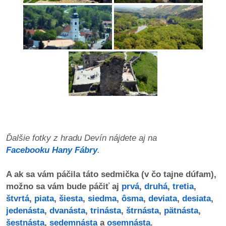
dobrá
prax
práca
odkazy
petície
z
Ďalšie fotky z hradu Devín nájdete aj na
médií
Facebooku Hany Fábry
.
videá
A ak sa vám páčila táto sedmička (v čo tajne dúfam),
možno sa vám bude páčiť aj
prvá
,
druhá
,
tretia
,
vychádzky
štvrtá
,
piata
,
šiesta
,
siedma
,
ôsma
,
deviata
,
desiata
,
/
jedenásta
,
dvanásta
,
trinásta
,
štrnásta
,
pätnásta
,
knihy
šestnásta
,
sedemnásta
a
osemnásta
.