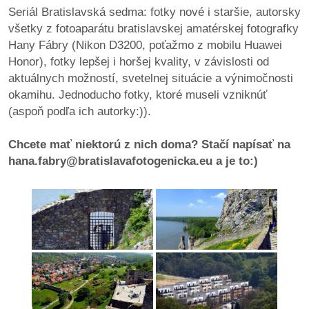
pozvánky
Seriál Bratislavská sedma: fotky nové i staršie, autorsky
všetky z fotoaparátu bratislavskej amatérskej fotografky
Historický
Hany Fábry (Nikon D3200, poťažmo z mobilu Huawei
kalendár
Honor), fotky lepšej i horšej kvality, v závislosti od
aktuálnych možností, svetelnej situácie a výnimočnosti
zákony
okamihu. Jednoducho fotky, ktoré museli vzniknúť
(aspoň podľa ich autorky:)).
mestské
časti
Chcete mať niektorú z nich doma? Stačí napísať na
hana.fabry@bratislavafotogenicka.eu a je to:)
kauzy
konania
stavebné
konania
pripomienkové
konania