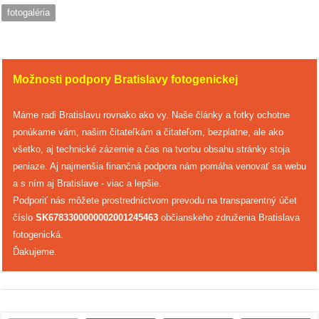
/
fotogaléria
výstavy
o
nás
Možnosti podpory Bratislavy fotogenickej
podpora
Máme radi Bratislavu rovnako ako vy. Naše články a fotky ochotne
ponúkame vám, našim čitateľkám a čitateľom, bezplatne, ale ako
podporte
všetko, aj technické zázemie a čas na tvorbu obsahu stránky stoja
nás
peniaze. Aj najmenšia finančná podpora nám pomáha venovať sa webu
a s ním aj Bratislave - viac a lepšie.
podporili
Podporiť nás môžete prostredníctvom prevodu na transparentný účet
nás
číslo
SK6783300000002001245463
občianskeho združenia Bratislava
fotogenická.
autorské
Ďakujeme.
zázemie
kontaktujte
nás