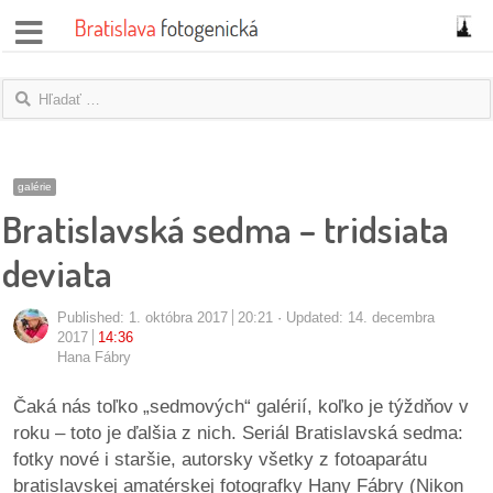
správy
fotoflešky
názory
galérie
Bratislavská sedma – tridsiata
|
blogy
deviata
rozhovory
Published:
1. októbra 2017
20:21
Updated: 14. decembra
2017
14:36
fotky
Hana Fábry
protesty
Čaká nás toľko „sedmových“ galérií, koľko je týždňov v
roku – toto je ďalšia z nich. Seriál Bratislavská sedma:
granty
fotky nové i staršie, autorsky všetky z fotoaparátu
bratislavskej amatérskej fotografky Hany Fábry (Nikon