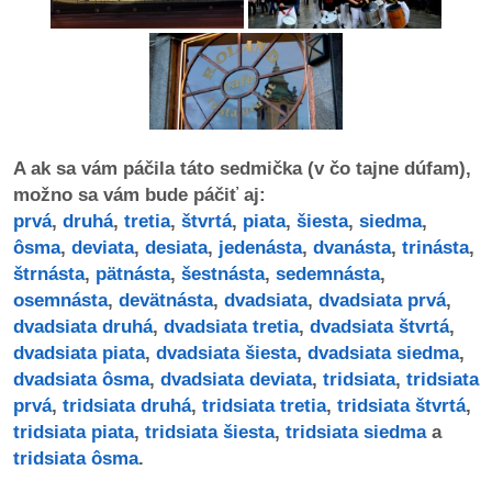
dobrá
prax
práca
A ak sa vám páčila táto sedmička (v čo tajne dúfam),
odkazy
možno sa vám bude páčiť aj:
prvá
,
druhá
,
tretia
,
štvrtá
,
piata
,
šiesta
,
siedma
,
petície
ôsma
,
deviata
,
desiata
,
jedenásta
,
dvanásta
,
trinásta
,
štrnásta
,
pätnásta
,
šestnásta
,
sedemnásta
,
z
osemnásta
,
devätnásta
,
dvadsiata
,
dvadsiata prvá
,
médií
dvadsiata druhá
,
dvadsiata tretia
,
dvadsiata štvrtá
,
dvadsiata piata
,
dvadsiata šiesta
,
dvadsiata siedma
,
videá
dvadsiata ôsma
,
dvadsiata deviata
,
tridsiata
,
tridsiata
prvá
,
tridsiata druhá
,
tridsiata tretia
,
tridsiata štvrtá
,
vychádzky
tridsiata piata
,
tridsiata šiesta
,
tridsiata siedma
a
/
tridsiata ôsma
.
knihy