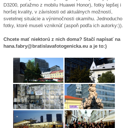
pozvánky
D3200, poťažmo z mobilu Huawei Honor), fotky lepšej i
horšej kvality, v závislosti od aktuálnych možností,
Historický
svetelnej situácie a výnimočnosti okamihu. Jednoducho
kalendár
fotky, ktoré museli vzniknúť (aspoň podľa ich autorky:)).
zákony
Chcete mať niektorú z nich doma? Stačí napísať na
hana.fabry@bratislavafotogenicka.eu a je to:)
mestské
časti
kauzy
konania
stavebné
konania
pripomienkové
konania