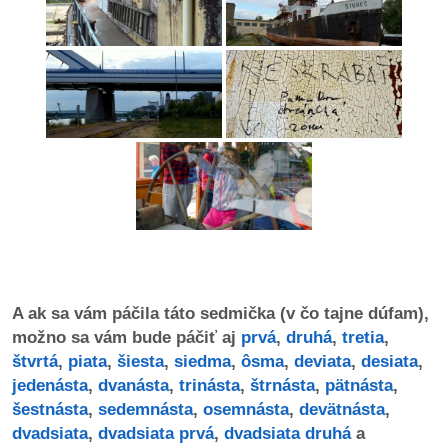
dobrá
prax
práca
odkazy
petície
z
médií
A ak sa vám páčila táto sedmička (v čo tajne dúfam),
videá
možno sa vám bude páčiť aj
prvá
,
druhá
,
tretia
,
štvrtá
,
piata
,
šiesta
,
siedma
,
ôsma
,
deviata
,
desiata
,
vychádzky
jedenásta
,
dvanásta
,
trinásta
,
štrnásta
,
pätnásta
,
/
šestnásta
,
sedemnásta
,
osemnásta
,
devätnásta
,
knihy
dvadsiata
,
dvadsiata prvá
,
dvadsiata druhá
a