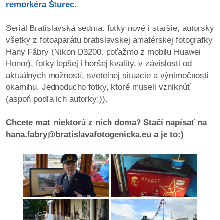
remorkéra Šturec
.
pozvánky
Seriál Bratislavská sedma: fotky nové i staršie, autorsky
Historický
všetky z fotoaparátu bratislavskej amatérskej fotografky
kalendár
Hany Fábry (Nikon D3200, poťažmo z mobilu Huawei
Honor), fotky lepšej i horšej kvality, v závislosti od
zákony
aktuálnych možností, svetelnej situácie a výnimočnosti
okamihu. Jednoducho fotky, ktoré museli vzniknúť
mestské
(aspoň podľa ich autorky:)).
časti
Chcete mať niektorú z nich doma? Stačí napísať na
kauzy
hana.fabry@bratislavafotogenicka.eu a je to:)
konania
stavebné
konania
pripomienkové
konania