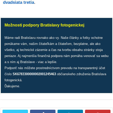
/
dvadsiata tretia
.
výstavy
o
Možnosti podpory Bratislavy fotogenickej
nás
podpora
Máme radi Bratislavu rovnako ako vy. Naše články a fotky ochotne
ponúkame vám, našim čitateľkám a čitateľom, bezplatne, ale ako
všetko, aj technické zázemie a čas na tvorbu obsahu stránky stoja
podporte
peniaze. Aj najmenšia finančná podpora nám pomáha venovať sa webu
nás
a s ním aj Bratislave - viac a lepšie.
Podporiť nás môžete prostredníctvom prevodu na transparentný účet
podporili
číslo
SK6783300000002001245463
občianskeho združenia Bratislava
nás
fotogenická.
Ďakujeme.
autorské
zázemie
kontaktujte
nás