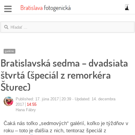
správy
fotoflešky
názory
galérie
Bratislavská sedma – dvadsiata
|
blogy
štvrtá (špeciál z remorkéra
rozhovory
Šturec)
fotky
Published:
17. júna 2017
20:39
Updated: 14. decembra
2017
14:55
protesty
Hana Fábry
Čaká nás toľko „sedmových“ galérií, koľko je týždňov v
granty
roku – toto je ďalšia z nich, tentoraz špeciál z