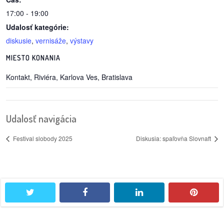
/
17:00 - 19:00
výstavy
Udalosť kategórie:
o
diskusie
,
vernisáže
,
výstavy
nás
MIESTO KONANIA
podpora
Kontakt, Riviéra, Karlova Ves, Bratislava
podporte
nás
Udalosť navigácia
podporili
Festival slobody 2025
Diskusia: spaľovňa Slovnaft
nás
autorské
zázemie
twitter
facebook
linkedin
pintere
kontaktujte
nás