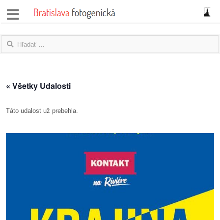
správy
fotoflešky
názory
« Všetky Udalosti
|
blogy
Táto udalost už prebehla.
rozhovory
fotky
protesty
granty