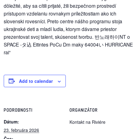
dobrá
prax
práca
odkazy
petície
Add to calendar
z
médií
videá
PODROBNOSTI
ORGANIZÁTOR
vychádzky
Dátum:
Kontakt na Riviére
/
23. februára 2026
knihy
Čas: