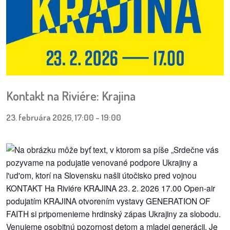
pozvánky
Historický
kalendár
zákony
Kontakt na Riviére: Krajina
mestské
časti
23. februára 2026, 17:00
-
19:00
kauzy
konania
stavebné
konania
pripomienkové
konania