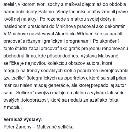
ateliér, v ktorom tvoril sochy a maľoval olejom až do obdobia
narodenia dcéry Salome. Vtedy techniku maľby zmenil práve
dobrá
kvôli nej na akryl. Po rozchode s matkou svojej dcéry a
prax
následnom presídlení do Mníchova pracoval ako dekoratér.
V Mníchove navštevoval Akadémiu Wildner, kde sa naučil
práca
pracovať s rôznymi grafickými programami. Po ukončení
tohto štúdia začal pracovať ako grafik pre jednu renomovanú
odkazy
obchodnú firmu, kde pôsobí dodnes. Výstava Maľované
selfíčka je najnovšou kolekciou obrazov autora, ktorá
petície
reaguje na trendy sociálnych sietí a populárne uverejňovanie
tzv. „selfie“ (fotografických autoportrétov), ktoré sa stali priam
z
mániou nielen mladej generácie, ale ktorej prepadol aj autor
médií
sám. „Selfíčka“ (svojky) maľuje na plátno a vytvára tak sériu
videá
trvalých „fotoobrazov“, ktoré sa nedajú zmazať ako fotka
z mobilu.
vychádzky
Vernisáž výstavy:
/
Peter Žanony – Maľované selfíčka
knihy