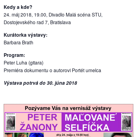
/
Kedy a kde?
výstavy
24. máj 2018, 19.00, Divadlo Malá scéna STU,
Dostojevského rad 7, Bratislava
o
nás
Kurátorka výstavy:
Barbara Brath
podpora
Program:
podporte
Peter Luha (gitara)
nás
Premiéra dokumentu o autorovi Portét umelca
Výstava potrvá do 30. júna 2018
podporili
nás
autorské
zázemie
kontaktujte
nás