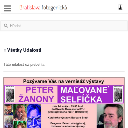
správy
fotoflešky
názory
« Všetky Udalosti
|
blogy
Táto udalost už prebehla.
rozhovory
fotky
protesty
granty