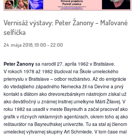
pozvánky
Historický
Vernisáž výstavy: Peter Žanony – Maľované
kalendár
selfíčka
zákony
24. mája 2018, 19:00
-
22:00
mestské
časti
Peter Žanony
sa narodil 27. apríla 1962 v Bratislave.
V rokoch 1978 až 1982 študoval na Škole umeleckého
kauzy
priemyslu v Bratislave – odbor rezbárstvo. Až do emigrácie
do vtedajšieho západného Nemecka žil na Devíne a prvý
konania
kontakt s dlátom ako drevorezbárskym nástrojom získal už
ako deväťročný u známej insitnej umelkyne Márii Žilavej. V
stavebné
roku 1982 sa usadil v meste Bayreuth a začal pracovať ako
konania
grafik v rôznych reklamných agentúrach, okrem toho aj ako
reštaurátor na Bayreuthskej univerzite. Tu sa stal aj členom
pripomienkové
umeleckej výtvarnej skupiny Art Schmiede. V tom čase mal
konania