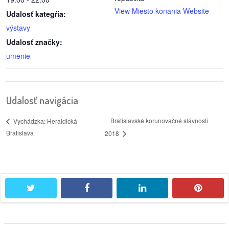
View Miesto konania Website
Udalosť kategŕia:
výstavy
Udalosť značky:
umenie
Udalosť navigácia
Bratislavské korunovačné slávnosti
Vychádzka: Heraldická
Bratislava
2018
twitter
facebook
linkedin
pintere