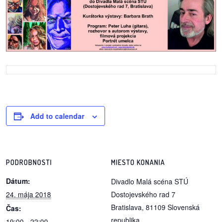
reklama
Add to calendar
PODROBNOSTI
MIESTO KONANIA
Dátum:
Divadlo Malá scéna STÚ
24. mája 2018
Dostojevského rad 7
Bratislava
,
81109
Slovenská
Čas:
republika
19:00 - 22:00