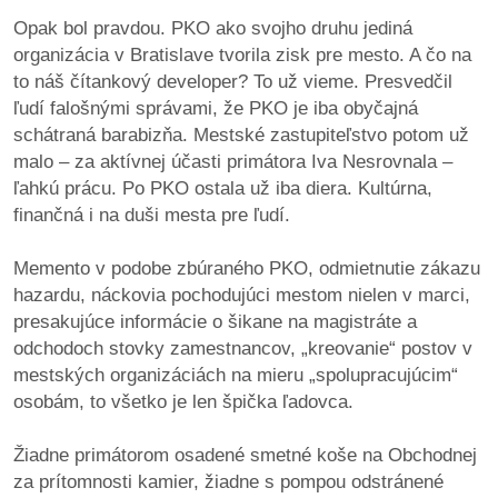
Opak bol pravdou. PKO ako svojho druhu jediná
dobrá
organizácia v Bratislave tvorila zisk pre mesto. A čo na
prax
to náš čítankový developer? To už vieme. Presvedčil
ľudí falošnými správami, že PKO je iba obyčajná
práca
schátraná barabizňa. Mestské zastupiteľstvo potom už
malo – za aktívnej účasti primátora Iva Nesrovnala –
odkazy
ľahkú prácu. Po PKO ostala už iba diera. Kultúrna,
finančná i na duši mesta pre ľudí.
petície
Memento v podobe zbúraného PKO, odmietnutie zákazu
z
hazardu, náckovia pochodujúci mestom nielen v marci,
médií
presakujúce informácie o šikane na magistráte a
odchodoch stovky zamestnancov, „kreovanie“ postov v
videá
mestských organizáciách na mieru „spolupracujúcim“
osobám, to všetko je len špička ľadovca.
vychádzky
/
Žiadne primátorom osadené smetné koše na Obchodnej
knihy
za prítomnosti kamier, žiadne s pompou odstránené