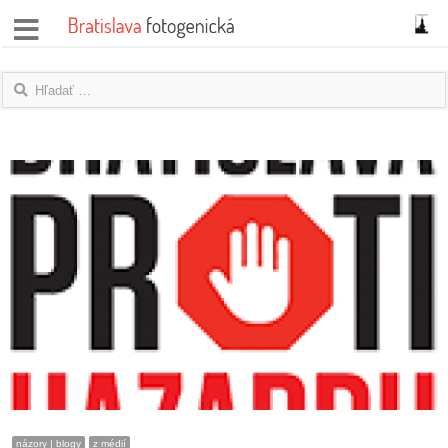
správy
fotoflešky
názory
|
blogy
rozhovory
fotky
protesty
granty
názory | blogy
z médií