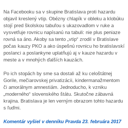
reklama
Na Facebooku sa v skupine Bratislava proti hazardu
objavil kreslený vtip. Obézny chlapík v obleku a klobúku
stojí pred školskou tabuľou s ukazovadlom v ruke a
vysvetľuje rovnicu napísanú na tabuli: nie plus peniaze
rovná sa áno. Akoby sa tento „vtip“ zrodil v Bratislave
počas kauzy PKO a ako úspešnú rovnicu ho bratislavskí
poslanci a poslankyne uplatňujú aj v kauze hazardu v
meste a v mnohých ďalších kauzách.
Po ich stopách by sme sa dostali až ku celoštátnej
Gorile, mečiarovskej privatizácii, kindermanažmentom
či amorálnym amnestiám. Jednoducho, k vzniku
„moderného“ slovenského štátu. Skutočne zábavná
krajina. Bratislava je len verným obrazom tohto hazardu
s ľuďmi.
Komentár vyšiel v denníku Pravda 23. februára 2017