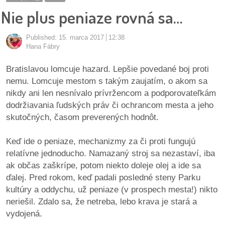
pozvánky
Nie plus peniaze rovná sa…
Historický
Published:
15. marca 2017
12:38
kalendár
Hana Fábry
zákony
Bratislavou lomcuje hazard. Lepšie povedané boj proti
nemu. Lomcuje mestom s takým zaujatím, o akom sa
mestské
nikdy ani len nesnívalo prívržencom a podporovateľkám
časti
dodržiavania ľudských práv či ochrancom mesta a jeho
skutočných, časom preverených hodnôt.
kauzy
Keď ide o peniaze, mechanizmy za či proti fungujú
konania
relatívne jednoducho. Namazaný stroj sa nezastaví, iba
ak občas zaškrípe, potom niekto doleje olej a ide sa
stavebné
ďalej. Pred rokom, keď padali posledné steny Parku
konania
kultúry a oddychu, už peniaze (v prospech mesta!) nikto
neriešil. Zdalo sa, že netreba, lebo krava je stará a
pripomienkové
vydojená.
konania