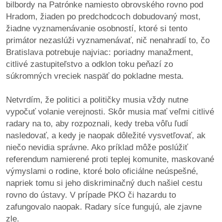
/
bilbordy na Patrónke namiesto obrovského rovno pod
výstavy
Hradom, žiaden po predchodcoch dobudovaný most,
žiadne vyznamenávanie osobností, ktoré si tento
o
primátor nezaslúži vyznamenávať, nič nenahradí to, čo
nás
Bratislava potrebuje najviac: poriadny manažment,
citlivé zastupiteľstvo a odklon toku peňazí zo
podpora
súkromných vreciek naspäť do pokladne mesta.
podporte
Netvrdím, že politici a političky musia vždy nutne
nás
vypočuť volanie verejnosti. Skôr musia mať veľmi citlivé
radary na to, aby rozpoznali, kedy treba vôľu ľudí
podporili
nasledovať, a kedy je naopak dôležité vysvetľovať, ak
nás
niečo nevidia správne. Ako príklad môže poslúžiť
referendum namierené proti teplej komunite, maskované
autorské
výmyslami o rodine, ktoré bolo oficiálne neúspešné,
zázemie
napriek tomu si jeho diskriminačný duch našiel cestu
rovno do ústavy. V prípade PKO či hazardu to
kontaktujte
zafungovalo naopak. Radary síce fungujú, ale zjavne
nás
zle.