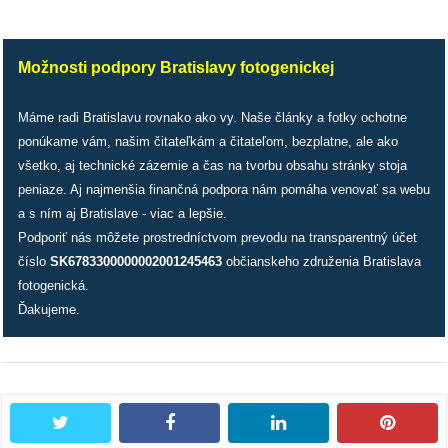
Možnosti podpory Bratislavy fotogenickej
Máme radi Bratislavu rovnako ako vy. Naše články a fotky ochotne
ponúkame vám, našim čitateľkám a čitateľom, bezplatne, ale ako
všetko, aj technické zázemie a čas na tvorbu obsahu stránky stoja
peniaze. Aj najmenšia finančná podpora nám pomáha venovať sa webu
a s ním aj Bratislave - viac a lepšie.
Podporiť nás môžete prostredníctvom prevodu na transparentný účet
číslo
SK6783300000002001245463
občianskeho združenia Bratislava
fotogenická.
Ďakujeme.
twitter
facebook
linkedin
pintere