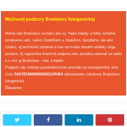
reklama
Možnosti podpory Bratislavy fotogenickej
Máme radi Bratislavu rovnako ako vy. Naše články a fotky ochotne
ponúkame vám, našim čitateľkám a čitateľom, bezplatne, ale ako
všetko, aj technické zázemie a čas na tvorbu obsahu stránky stoja
peniaze. Aj najmenšia finančná podpora nám pomáha venovať sa webu
a s ním aj Bratislave - viac a lepšie.
Podporiť nás môžete prostredníctvom prevodu na transparentný účet
číslo
SK6783300000002001245463
občianskeho združenia Bratislava
fotogenická.
Ďakujeme.
twitter
facebook
linkedin
pintere