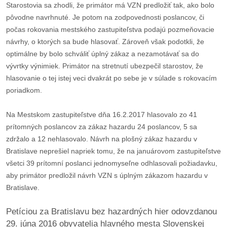
Starostovia sa zhodli, že primátor má VZN predložiť tak, ako bolo
pôvodne navrhnuté. Je potom na zodpovednosti poslancov, či
dobrá
počas rokovania mestského zastupiteľstva podajú pozmeňovacie
prax
návrhy, o ktorých sa bude hlasovať. Zároveň však podotkli, že
optimálne by bolo schváliť úplný zákaz a nezamotávať sa do
práca
vývrtky výnimiek. Primátor na stretnutí ubezpečil starostov, že
hlasovanie o tej istej veci dvakrát po sebe je v súlade s rokovacím
odkazy
poriadkom.
petície
Na Mestskom zastupiteľstve dňa 16.2.2017 hlasovalo zo 41
prítomných poslancov za zákaz hazardu 24 poslancov, 5 sa
z
zdržalo a 12 nehlasovalo. Návrh na plošný zákaz hazardu v
médií
Bratislave neprešiel napriek tomu, že na januárovom zastupiteľstve
všetci 39 prítomní poslanci jednomyseľne odhlasovali požiadavku,
videá
aby primátor predložil návrh VZN s úplným zákazom hazardu v
Bratislave.
vychádzky
/
Petíciou za Bratislavu bez hazardných hier odovzdanou
knihy
29. júna 2016 obyvatelia hlavného mesta Slovenskej