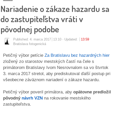
pozvánky
Nariadenie o zákaze hazardu sa
Historický
do zastupiteľstva vráti v
kalendár
pôvodnej podobe
zákony
Published:
4. marca 2017
13:10
Updated:
13:59
Bratislava fotogenická
mestské
časti
Petičný výbor petície
Za Bratislavu bez hazardných hier
zložený zo starostov mestských častí na čele s
kauzy
primátorom Bratislavy Ivom Nesrovnalom sa vo štvrtok
3. marca 2017 stretol, aby prediskutoval ďalší postup pri
konania
všeobecne záväznom nariadení o zákaze hazardu.
stavebné
Petičný výbor poveril primátora, aby
opätovne predložil
konania
pôvodný
návrh VZN
na rokovanie mestského
zastupiteľstva.
pripomienkové
konania