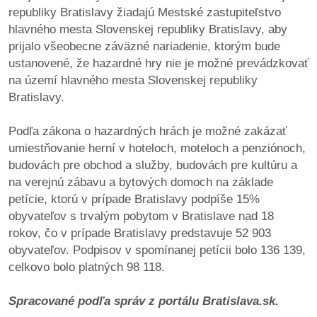
/
republiky Bratislavy žiadajú Mestské zastupiteľstvo
výstavy
hlavného mesta Slovenskej republiky Bratislavy, aby
prijalo všeobecne záväzné nariadenie, ktorým bude
o
ustanovené, že hazardné hry nie je možné prevádzkovať
nás
na území hlavného mesta Slovenskej republiky
Bratislavy.
podpora
Podľa zákona o hazardných hrách je možné zakázať
podporte
umiestňovanie herní v hoteloch, moteloch a penziónoch,
nás
budovách pre obchod a služby, budovách pre kultúru a
na verejnú zábavu a bytových domoch na základe
podporili
petície, ktorú v prípade Bratislavy podpíše 15%
nás
obyvateľov s trvalým pobytom v Bratislave nad 18
rokov, čo v prípade Bratislavy predstavuje 52 903
autorské
obyvateľov. Podpisov v spomínanej petícii bolo 136 139,
zázemie
celkovo bolo platných 98 118.
kontaktujte
Spracované podľa správ z portálu Bratislava.sk.
nás