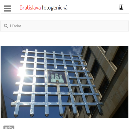
správy
fotoflešky
názory
|
blogy
rozhovory
fotky
protesty
granty
správy