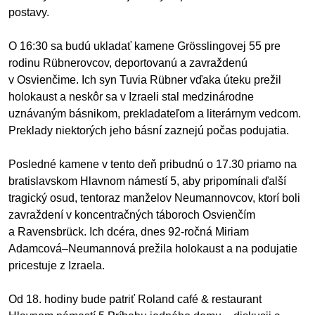
/
postavy.
výstavy
O 16:30 sa budú ukladať kamene Grösslingovej 55 pre
o
rodinu Rübnerovcov,
deportovanú a zavraždenú
nás
v Osvienčime. Ich syn Tuvia Rübner vďaka úteku prežil
holokaust a neskôr sa v Izraeli stal medzinárodne
podpora
uznávaným básnikom, prekladateľom a literárnym vedcom.
Preklady niektorých jeho básní zaznejú počas podujatia.
podporte
nás
Posledné kamene v tento deň pribudnú o 17.30 priamo na
bratislavskom Hlavnom námestí 5, aby pripomínali ďalší
podporili
tragický osud, tentoraz manželov Neumannovcov, ktorí boli
nás
zavraždení v koncentračných táboroch Osvienčím
a Ravensbrück. Ich dcéra, dnes 92-ročná Miriam
autorské
Adamcová–Neumannová prežila holokaust a na podujatie
zázemie
pricestuje z Izraela.
kontaktujte
Od 18. hodiny bude patriť Roland café & restaurant
nás