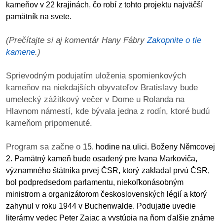
kameňov v 22 krajinách, čo robí z tohto projektu najväčší
pamätník na svete.
dobrá
prax
(Prečítajte si aj komentár Hany Fábry
Zakopnite o tie
kamene
.)
práca
Sprievodným podujatím uloženia spomienkových
odkazy
kameňov na niekdajších obyvateľov Bratislavy bude
umelecký zážitkový večer v Dome u Rolanda na
petície
Hlavnom námestí, kde bývala jedna z rodín, ktoré budú
kameňom pripomenuté.
z
médií
Program sa začne o
15. hodine na ulici. Boženy Němcovej
2. Pamätný kameň bude osadený pre Ivana Markoviča,
videá
významného štátnika prvej ČSR, ktorý
zakladal prvú ČSR,
bol podpredsedom parlamentu, niekoľkonásobným
vychádzky
ministrom a organizátorom československých légií a ktorý
/
zahynul v roku 1944 v Buchenwalde. Podujatie uvedie
knihy
literárny vedec Peter Zajac a vystúpia na ňom ďalšie známe