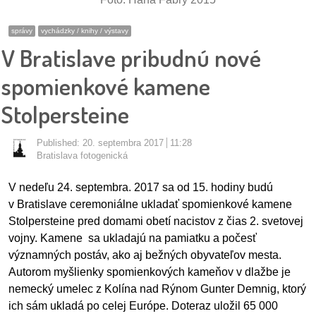
pozvánky
správy
vychádzky / knihy / výstavy
Historický
V Bratislave pribudnú nové
kalendár
spomienkové kamene
zákony
Stolpersteine
mestské
Published:
20. septembra 2017
11:28
časti
Bratislava fotogenická
kauzy
V
nedeľu 24. septembra. 2017 sa od 15. hodiny
budú
v Bratislave ceremoniálne ukladať spomienkové kamene
konania
Stolpersteine pred domami obetí nacistov z čias 2. svetovej
vojny. Kamene sa ukladajú na pamiatku a počesť
stavebné
významných postáv, ako aj bežných obyvateľov mesta.
konania
Autorom myšlienky spomienkových kameňov v dlažbe je
nemecký umelec z Kolína nad Rýnom Gunter Demnig, ktorý
pripomienkové
ich sám ukladá po celej Európe. Doteraz uložil 65 000
konania