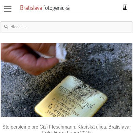
správy
fotoflešky
názory
|
blogy
rozhovory
fotky
protesty
granty
Stolpersteine pre Gizi Fleschmann, Klariská ulica, Bratislava.
Foto: Hana Fábry 2015