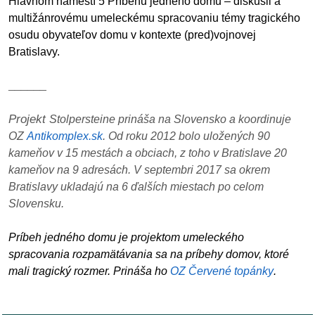
Hlavnom námestí 5 Príbehu jedného domu – diskusii a
multižánrovému umeleckému spracovaniu témy tragického
reklama
osudu obyvateľov domu v kontexte (pred)vojnovej
Bratislavy.
______
Projekt
Stolpersteine
prináša na Slovensko a koordinuje
OZ
Antikomplex.sk
. Od roku 2012 bolo uložených 90
kameňov v 15 mestách a obciach, z toho v Bratislave 20
kameňov na 9 adresách. V septembri 2017 sa okrem
Bratislavy ukladajú na 6 ďalších miestach po celom
Slovensku.
Príbeh jedného domu
je projektom umeleckého
spracovania rozpamätávania sa na príbehy domov, ktoré
mali tragický rozmer. Prináša ho
OZ Červené topánky
.