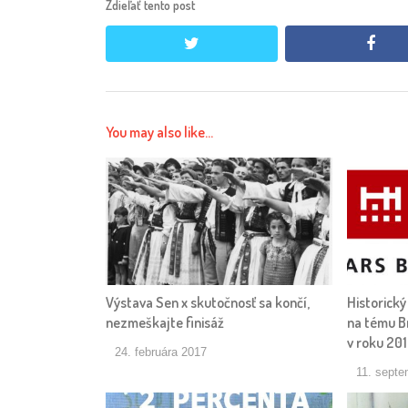
Zdieľať tento post
twitter
face
You may also like...
Výstava Sen x skutočnosť sa končí,
Historický
nezmeškajte finisáž
na tému Br
v roku 20
24. februára 2017
11. septe