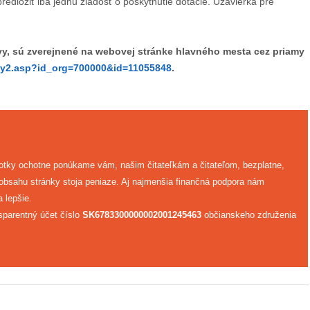
redložiť iba jednu žiadosť o poskytnutie dotácie. Uzávierka pre
vy, sú zverejnené na webovej stránke hlavného mesta cez priamy
nty2.asp?id_org=700000&id=11055848
.
fotky ochotne ponúkame vám, našim čitateľkám a čitateľom, bezplatne,
 obsahu stránky stoja peniaze. Aj najmenšia finančná podpora nám
 lepšie.
sparentný účet číslo
SK6783300000002001245463
občianskeho združenia