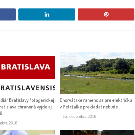
book
linkedin
pinterest
 diár Bratislavy fotogenickej
Chorvátske rameno sa pre električku
atislava chránená vyjde aj
v Petržalke prekladať nebude
19
15. decembra 2016
mbra 2018