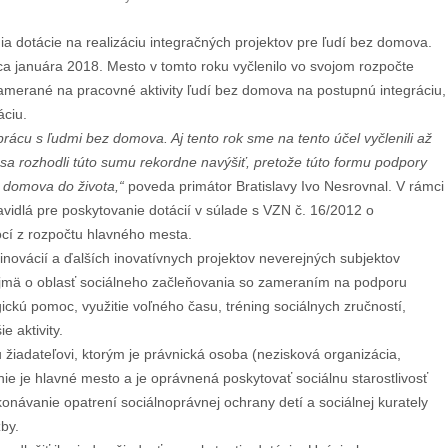
a dotácie na realizáciu integračných projektov pre ľudí bez domova.
a januára 2018. Mesto v tomto roku vyčlenilo vo svojom rozpočte
zamerané na pracovné aktivity ľudí bez domova na postupnú integráciu,
áciu.
cu s ľudmi bez domova. Aj tento rok sme na tento účel vyčlenili až
sa rozhodli túto sumu rekordne navýšiť, pretože túto formu podpory
z domova do života,“
poveda primátor Bratislavy Ivo Nesrovnal. V rámci
avidlá pre poskytovanie dotácií v súlade s VZN č. 16/2012 o
cí z rozpočtu hlavného mesta.
inovácií a ďalších inovatívnych projektov neverejných subjektov
najmä o oblasť sociálneho začleňovania so zameraním na podporu
kú pomoc, využitie voľného času, tréning sociálnych zručností,
e aktivity.
iadateľovi, ktorým je právnická osoba (nezisková organizácia,
nie je hlavné mesto a je oprávnená poskytovať sociálnu starostlivosť
onávanie opatrení sociálnoprávnej ochrany detí a sociálnej kurately
žby.