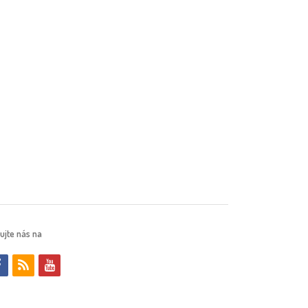
ujte nás na
f
r
y
a
s
o