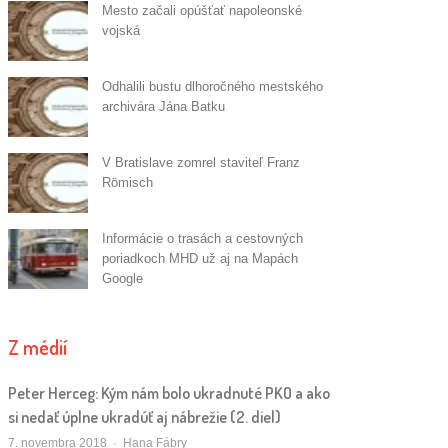
Mesto začali opúšťať napoleonské
vojská
Odhalili bustu dlhoročného mestského
archivára Jána Batku
V Bratislave zomrel staviteľ Franz
Römisch
Informácie o trasách a cestovných
poriadkoch MHD už aj na Mapách
Google
Z médií
Peter Herceg: Kým nám bolo ukradnuté PKO a ako
si nedať úplne ukradúť aj nábrežie (2. diel)
Autor/ka
7. novembra 2018
Hana Fábry