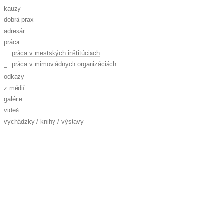
kauzy
dobrá prax
adresár
práca
práca v mestských inštitúciach
práca v mimovládnych organizáciách
odkazy
z médií
galérie
videá
vychádzky / knihy / výstavy