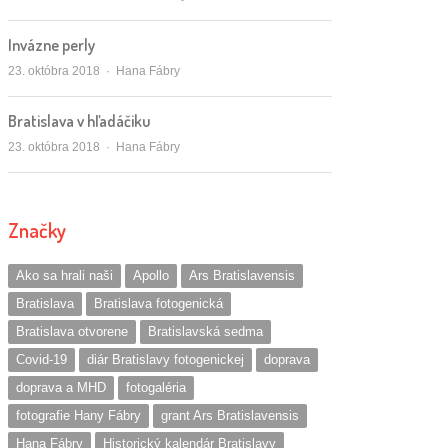
Invázne perly
Autor/ka
23. októbra 2018
Hana Fábry
Bratislava v hľadáčiku
Autor/ka
23. októbra 2018
Hana Fábry
Značky
Ako sa hrali naši
Apollo
Ars Bratislavensis
Bratislava
Bratislava fotogenická
Bratislava otvorene
Bratislavská sedma
Covid-19
diár Bratislavy fotogenickej
doprava
doprava a MHD
fotogaléria
fotografie Hany Fábry
grant Ars Bratislavensis
Hana Fábry
Historický kalendár Bratislavy