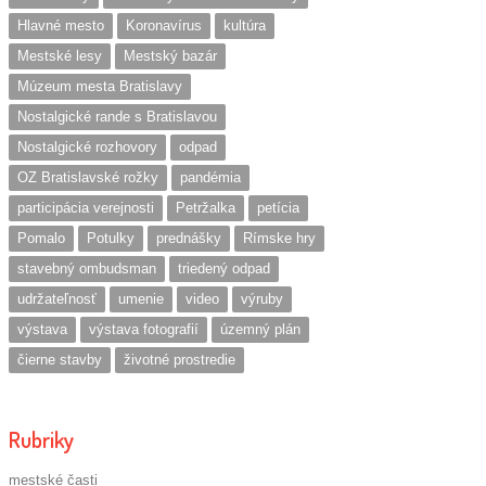
Hlavné mesto
Koronavírus
kultúra
Mestské lesy
Mestský bazár
Múzeum mesta Bratislavy
Nostalgické rande s Bratislavou
Nostalgické rozhovory
odpad
OZ Bratislavské rožky
pandémia
participácia verejnosti
Petržalka
petícia
Pomalo
Potulky
prednášky
Rímske hry
stavebný ombudsman
triedený odpad
udržateľnosť
umenie
video
výruby
výstava
výstava fotografií
územný plán
čierne stavby
životné prostredie
Rubriky
mestské časti