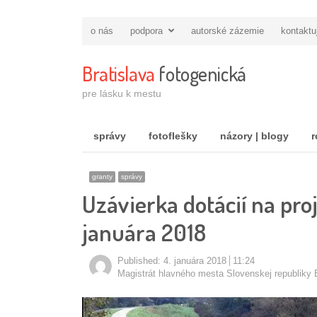
o nás
podpora
autorské zázemie
kontaktu
Bratislava
fotogenická
pre lásku k mestu
správy
fotoflešky
názory | blogy
r
granty
správy
Uzávierka dotácií na proj
januára 2018
Published:
4. januára 2018
11:24
Autor/ka
Magistrát hlavného mesta Slovenskej republiky B