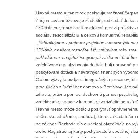
Hlavné mesto aj tento rok poskytuje možnosť čerpani
Záujemcovia môžu svoje žiadosti predkladať do konc
150-tisíc eur, ktoré budú rozdelené medzi projekty 
sociálnu resocializáciu a celkovú komunitnú rehabilit
„Pokračujeme v podpore projektov zameraných na prá
150-tisíc v našom rozpočte. Už v minulom roku sme 
pokladáme za najefektívnejšiu pri začlenení ľudí be
zefektívnenia poskytovania dotácie boli upravené pr
poskytovaní dotácií a návratných finančných výpomo
Cieľom výzvy je podpora integračných procesov, ich 
pracujúcich s ľuďmi bez domova v Bratislave. Ide 
zdravia, právnu pomoc, duchovnú pomoc, psychologic
vzdelávanie, pomoc v komunite, tvorivé dielne a ďalši
Hlavné mesto môže dotáciu poskytnúť oprávnenému ž
občianske združenie, nadácia), ktorej zakladateľom 
na základe Rozhodnutia o udelení akreditácie na vyk
alebo Registračnej karty poskytovateľa sociálnej slu