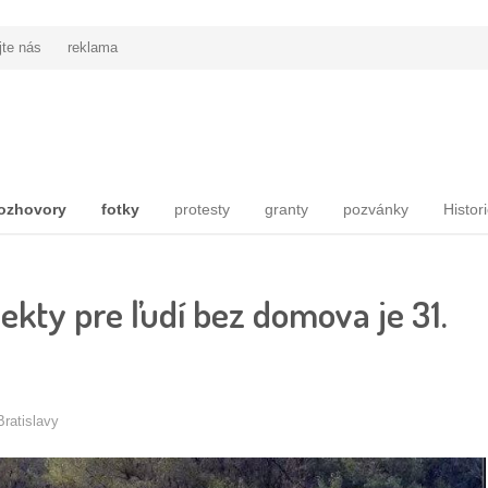
jte nás
reklama
ozhovory
fotky
protesty
granty
pozvánky
Histor
ekty pre ľudí bez domova je 31.
ratislavy