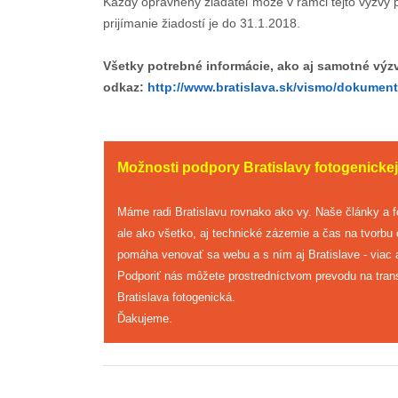
Každý oprávnený žiadateľ môže v rámci tejto výzvy p
prijímanie žiadostí je do 31.1.2018.
Všetky potrebné informácie, ako aj samotné výz
odkaz:
http://www.bratislava.sk/vismo/dokume
Možnosti podpory Bratislavy fotogenickej
Máme radi Bratislavu rovnako ako vy. Naše články a 
ale ako všetko, aj technické zázemie a čas na tvorbu
pomáha venovať sa webu a s ním aj Bratislave - viac a
Podporiť nás môžete prostredníctvom prevodu na tran
Bratislava fotogenická.
Ďakujeme.