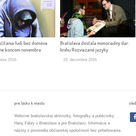
sčítania ľudí bez domova
Bratislava dostala mimoriadny dar:
me koncom novembra
knihu Rozviazané jazyky
mbra 2016
15. decembra 2016
pre lásku k mestu
sled
Webzine bratislavskej aktivistky, fotografky a publicistky
Hany Fábry o Bratislave a pre Bratislavu. Informácie a
názory z prostredia občianskej spoločnosti bez prifarbovania