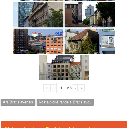
«
‹
z
3
›
»
Ars Bratislavensis
Nostalgické rande s Bratislavou