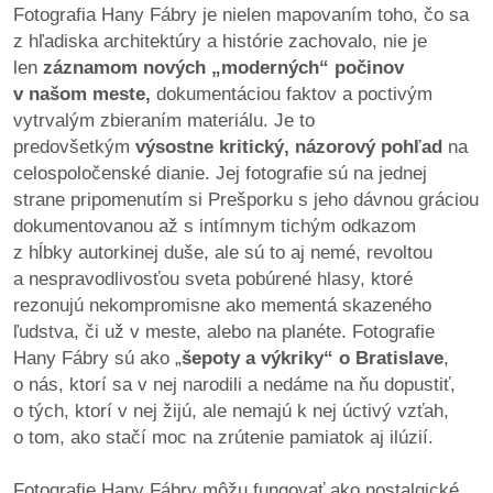
Fotografia Hany Fábry je nielen mapovaním toho, čo sa
z hľadiska architektúry a histórie zachovalo, nie je
dobrá
len
záznamom nových „moderných“ počinov
prax
v našom meste,
dokumentáciou faktov a poctivým
vytrvalým zbieraním materiálu. Je to
práca
predovšetkým
výsostne kritický, názorový pohľad
na
celospoločenské dianie. Jej fotografie sú na jednej
odkazy
strane pripomenutím si Prešporku s jeho dávnou gráciou
dokumentovanou až s intímnym tichým odkazom
petície
z hĺbky autorkinej duše, ale sú to aj nemé, revoltou
a nespravodlivosťou sveta pobúrené hlasy, ktoré
z
rezonujú nekompromisne ako mementá skazeného
médií
ľudstva, či už v meste, alebo na planéte. Fotografie
Hany Fábry sú ako „
šepoty a výkriky“ o Bratislave
,
videá
o nás, ktorí sa v nej narodili a nedáme na ňu dopustiť,
o tých, ktorí v nej žijú, ale nemajú k nej úctivý vzťah,
vychádzky
o tom, ako stačí moc na zrútenie pamiatok aj ilúzií.
/
knihy
Fotografie Hany Fábry môžu fungovať ako nostalgické