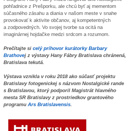
/
pohľadnice z Prešporku, ale chcú byť aj mementom
výstavy
súčasného zásahu a diania v našom meste v snahe
provokovať k aktivite občanov, aj kompetentných
o
a zodpovedných. Vo svojej tvorbe sa ocitá na
nás
imaginárnej hojdačke medzi srdcom a rozumom.
podpora
Prečítajte si
celý príhovor kurátorky Barbary
Brathove
j z výstavy Hany Fábry Bratislava chránená,
podporte
Bratislava tekutá.
nás
Výstava vznikla v roku 2018 ako súčasť projektu
podporili
Bratislavy fotogenickej s názvom Nostalgické rande
nás
s Bratislavou, ktorý podporil Magistrát hlavného
mesta SR Bratislavy z prostriedkov grantového
autorské
programu
Ars Bratislavensis
.
zázemie
kontaktujte
nás