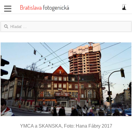
správy
fotoflešky
názory
|
blogy
rozhovory
fotky
protesty
granty
YMCA a SKANSKA, Foto: Hana Fábry 2017