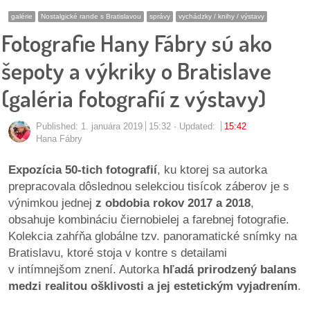
pozvánky
galérie
Nostalgické rande s Bratislavou
správy
vychádzky / knihy / výstavy
Fotografie Hany Fábry sú ako
Historický
kalendár
šepoty a výkriky o Bratislave
(galéria fotografií z výstavy)
zákony
mestské
Published:
1. januára 2019
15:32
Updated:
15:42
Hana Fábry
časti
Expozícia 50-tich fotografií
, ku ktorej sa autorka
kauzy
prepracovala dôslednou selekciou tisícok záberov je s
výnimkou jednej
z obdobia rokov 2017 a 2018
,
konania
obsahuje kombináciu čiernobielej a farebnej fotografie.
Kolekcia zahŕňa globálne tzv. panoramatické snímky na
stavebné
Bratislavu, ktoré stoja v kontre s detailami
konania
v intímnejšom znení. Autorka
hľadá prirodzený balans
medzi realitou ošklivosti a jej estetickým vyjadrením
.
pripomienkové
konania