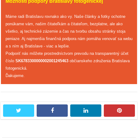
Možnosti podpory Bratislavy fotogenickej
Máme radi Bratislavu rovnako ako vy. Naše články a fotky ochotne
ponúkame vám, našim čitateľkám a čitateľom, bezplatne, ale ako
všetko, aj technické zázemie a čas na tvorbu obsahu stránky stoja
peniaze. Aj najmenšia finančná podpora nám pomáha venovať sa webu
a s ním aj Bratislave - viac a lepšie.
Podporiť nás môžete prostredníctvom prevodu na transparentný účet
číslo
SK6783300000002001245463
občianskeho združenia Bratislava
fotogenická.
Ďakujeme.
twitter
facebook
linkedin
pintere