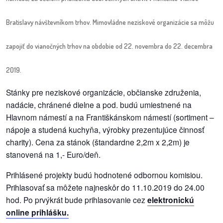
Bratislavy návštevníkom trhov. Mimovládne neziskové organizácie sa môžu
dobrá
prax
zapojiť do vianočných trhov na obdobie od 22. novembra do 22. decembra
práca
2019.
odkazy
Stánky pre neziskové organizácie, občianske združenia,
nadácie, chránené dielne a pod. budú umiestnené na
petície
Hlavnom námestí a na Františkánskom námestí (sortiment –
nápoje a studená kuchyňa, výrobky prezentujúce činnosť
z
charity). Cena za stánok (štandardne 2,2m x 2,2m) je
médií
stanovená na 1,- Euro/deň.
videá
Prihlásené projekty budú hodnotené odbornou komisiou.
Prihlasovať sa môžete najneskôr do 11.10.2019 do 24.00
vychádzky
hod. Po prvýkrát bude prihlasovanie cez
elektronickú
/
online prihlášku.
knihy