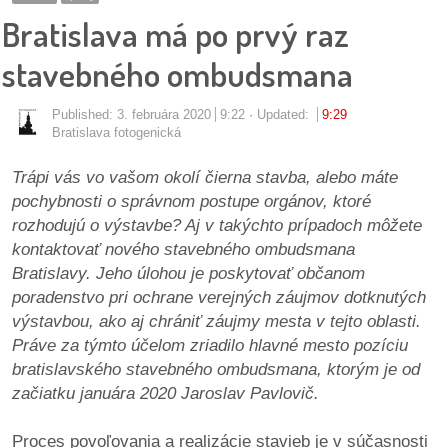
pozvánky
Bratislava má po prvý raz
Historický
stavebného ombudsmana
kalendár
Published:
3. februára 2020
9:22
Updated:
9:29
zákony
Bratislava fotogenická
Trápi vás vo vašom okolí čierna stavba, alebo máte
mestské
pochybnosti o správnom postupe orgánov, ktoré
časti
rozhodujú o výstavbe? Aj v takýchto prípadoch môžete
kontaktovať nového stavebného ombudsmana
kauzy
Bratislavy. Jeho úlohou je poskytovať občanom
poradenstvo pri ochrane verejných záujmov dotknutých
konania
výstavbou, ako aj chrániť záujmy mesta v tejto oblasti.
Práve za týmto účelom zriadilo hlavné mesto pozíciu
stavebné
bratislavského stavebného ombudsmana, ktorým je od
konania
začiatku januára 2020 Jaroslav Pavlovič.
pripomienkové
Proces povoľovania a realizácie stavieb je v súčasnosti
konania