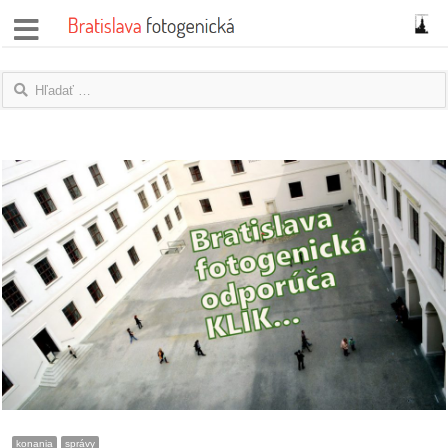
správy
fotoflešky
názory
|
blogy
rozhovory
fotky
protesty
granty
konania
správy