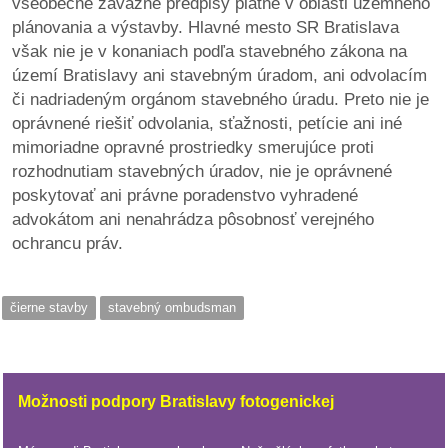
všeobecne záväzné predpisy platné v oblasti územného
plánovania a výstavby. Hlavné mesto SR Bratislava
však nie je v konaniach podľa stavebného zákona na
území Bratislavy ani stavebným úradom, ani odvolacím
či nadriadeným orgánom stavebného úradu. Preto nie je
oprávnené riešiť odvolania, sťažnosti, petície ani iné
mimoriadne opravné prostriedky smerujúce proti
rozhodnutiam stavebných úradov, nie je oprávnené
poskytovať ani právne poradenstvo vyhradené
advokátom ani nenahrádza pôsobnosť verejného
ochrancu práv.
čierne stavby
stavebný ombudsman
Možnosti podpory Bratislavy fotogenickej