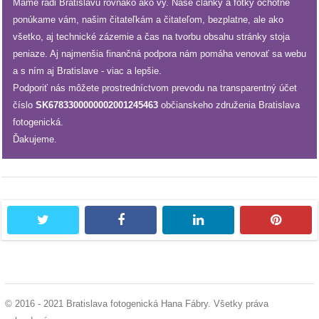
Máme radi Bratislavu rovnako ako vy. Naše články a fotky ochotne
ponúkame vám, našim čitateľkám a čitateľom, bezplatne, ale ako
všetko, aj technické zázemie a čas na tvorbu obsahu stránky stoja
peniaze. Aj najmenšia finančná podpora nám pomáha venovať sa webu
a s ním aj Bratislave - viac a lepšie.
Podporiť nás môžete prostredníctvom prevodu na transparentný účet
číslo
SK6783300000002001245463
občianskeho združenia Bratislava
fotogenická.
Ďakujeme.
twitter
facebook
linkedin
pintere
© 2016 - 2021 Bratislava fotogenická Hana Fábry. Všetky práva