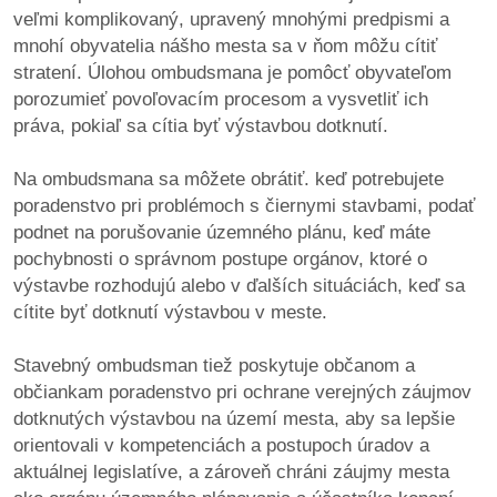
veľmi komplikovaný, upravený mnohými predpismi a
mnohí obyvatelia nášho mesta sa v ňom môžu cítiť
dobrá
stratení. Úlohou ombudsmana je pomôcť obyvateľom
prax
porozumieť povoľovacím procesom a vysvetliť ich
práva, pokiaľ sa cítia byť výstavbou dotknutí.
práca
Na ombudsmana sa môžete obrátiť. keď potrebujete
odkazy
poradenstvo pri problémoch s čiernymi stavbami, podať
podnet na porušovanie územného plánu, keď máte
petície
pochybnosti o správnom postupe orgánov, ktoré o
výstavbe rozhodujú alebo v ďalších situáciách, keď sa
z
cítite byť dotknutí výstavbou v meste.
médií
Stavebný ombudsman tiež poskytuje občanom a
videá
občiankam poradenstvo pri ochrane verejných záujmov
dotknutých výstavbou na území mesta, aby sa lepšie
vychádzky
orientovali v kompetenciách a postupoch úradov a
/
aktuálnej legislatíve, a zároveň chráni záujmy mesta
knihy