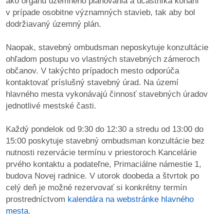
ako orgánu územného plánovania a účastníka konaní
/
v prípade osobitne významných stavieb, tak aby bol
výstavy
dodržiavaný územný plán.
o
Naopak, stavebný ombudsman neposkytuje konzultácie
nás
ohľadom postupu vo vlastných stavebných zámeroch
občanov. V takýchto prípadoch mesto odporúča
podpora
kontaktovať príslušný stavebný úrad. Na území
hlavného mesta vykonávajú činnosť stavebných úradov
podporte
jednotlivé mestské časti.
nás
Každý pondelok od 9:30 do 12:30 a stredu od 13:00 do
podporili
15:00 poskytuje stavebný ombudsman konzultácie bez
nás
nutnosti rezervácie termínu v priestoroch Kancelárie
prvého kontaktu a podateľne, Primaciálne námestie 1,
autorské
budova Novej radnice. V utorok doobeda a štvrtok po
zázemie
celý deň je možné rezervovať si konkrétny termín
prostredníctvom
kalendára na webstránke hlavného
kontaktujte
mesta
.
nás