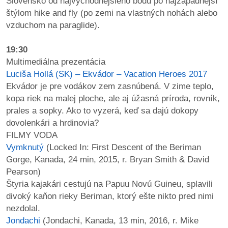
Slovensko od najvýchodnejšieho bodu po najzápadnejší
/
štýlom hike and fly (po zemi na vlastných nohách alebo
výstavy
vzduchom na paraglide).
o
19:30
nás
Multimediálna prezentácia
Luciša Hollá (SK) – Ekvádor – Vacation Heroes 2017
podpora
Ekvádor je pre vodákov zem zasnúbená. V zime teplo,
kopa riek na malej ploche, ale aj úžasná príroda, rovník,
podporte
prales a sopky. Ako to vyzerá, keď sa dajú dokopy
nás
dovolenkári a hrdinovia?
FILMY VODA
podporili
Vymknutý
(Locked In: First Descent of the Beriman
nás
Gorge, Kanada, 24 min, 2015, r. Bryan Smith & David
Pearson)
autorské
Štyria kajakári cestujú na Papuu Novú Guineu, splavili
zázemie
divoký kaňon rieky Beriman, ktorý ešte nikto pred nimi
nezdolal.
kontaktujte
Jondachi
(Jondachi, Kanada, 13 min, 2016, r. Mike
nás