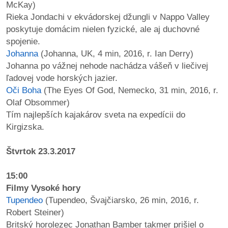
McKay)
Rieka Jondachi v ekvádorskej džungli v Nappo Valley
reklama
poskytuje domácim nielen fyzické, ale aj duchovné
spojenie.
Johanna
(Johanna, UK, 4 min, 2016, r. Ian Derry)
Johanna po vážnej nehode nachádza vášeň v liečivej
ľadovej vode horských jazier.
Oči Boha
(The Eyes Of God, Nemecko, 31 min, 2016, r.
Olaf Obsommer)
Tím najlepších kajakárov sveta na expedícii do
Kirgizska.
Štvrtok 23.3.2017
15:00
Filmy Vysoké hory
Tupendeo
(Tupendeo, Švajčiarsko, 26 min, 2016, r.
Robert Steiner)
Britský horolezec Jonathan Bamber takmer prišiel o