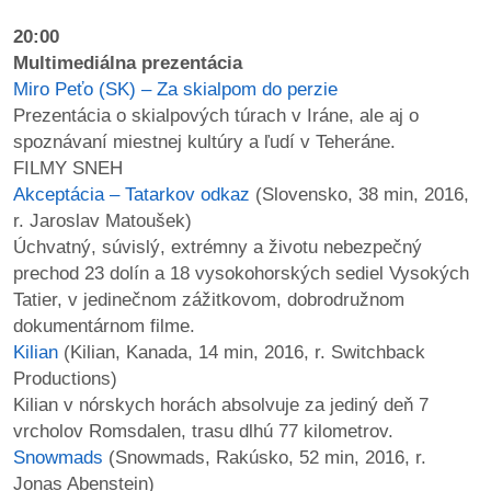
20:00
Multimediálna prezentácia
Miro Peťo (SK) – Za skialpom do perzie
Prezentácia o skialpových túrach v Iráne, ale aj o
spoznávaní miestnej kultúry a ľudí v Teheráne.
FILMY SNEH
Akceptácia – Tatarkov odkaz
(Slovensko, 38 min, 2016,
r. Jaroslav Matoušek)
Úchvatný, súvislý, extrémny a životu nebezpečný
prechod 23 dolín a 18 vysokohorských sediel Vysokých
Tatier, v jedinečnom zážitkovom, dobrodružnom
dokumentárnom filme.
Kilian
(Kilian, Kanada, 14 min, 2016, r. Switchback
Productions)
Kilian v nórskych horách absolvuje za jediný deň 7
vrcholov Romsdalen, trasu dlhú 77 kilometrov.
Snowmads
(Snowmads, Rakúsko, 52 min, 2016, r.
Jonas Abenstein)