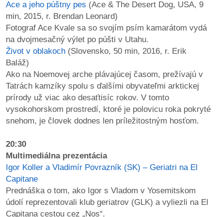
Ace a jeho púštny pes
(Ace & The Desert Dog, USA, 9
min, 2015, r. Brendan Leonard)
Fotograf Ace Kvale sa so svojím psím kamarátom vydá
na dvojmesačný výlet po púšti v Utahu.
Život v oblakoch
(Slovensko, 50 min, 2016, r. Erik
Baláž)
Ako na Noemovej arche plávajúcej časom, prežívajú v
Tatrách kamzíky spolu s ďalšími obyvateľmi arktickej
prírody už viac ako desaťtisíc rokov. V tomto
vysokohorskom prostredí, ktoré je polovicu roka pokryté
snehom, je človek dodnes len príležitostným hosťom.
20:30
Multimediálna prezentácia
Igor Koller a Vladimír Povrazník (SK) – Geriatri na El
Capitane
Prednáška o tom, ako Igor s Vladom v Yosemitskom
údolí reprezentovali klub geriatrov (GLK) a vyliezli na El
Capitana cestou cez „Nos“.