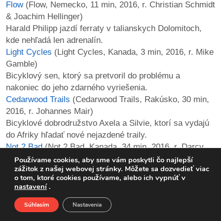
Flow
(Flow, Nemecko, 11 min, 2016, r. Christian Schmidt
& Joachim Hellinger)
Harald Philipp jazdí ferraty v talianskych Dolomitoch,
kde nehľadá len adrenalín.
Light Cycles
(Light Cycles, Kanada, 3 min, 2016, r. Mike
Gamble)
Bicyklový sen, ktorý sa pretvoril do problému a
nakoniec do jeho zdarného vyriešenia.
Cedarwood Trails
(Cedarwood Trails, Rakúsko, 30 min,
2016, r. Johannes Mair)
Bicyklové dobrodružstvo Axela a Silvie, ktorí sa vydajú
do Afriky hľadať nové nejazdené traily.
Not 2 Bad
(Not 2 Bad, Kanada, 34 min, 2016, r. Darcy
Wittenburg)
Používame cookies, aby sme vám poskytli čo najlepší
zážitok z našej webovej stránky. Môžete sa dozvedieť viac
Anthill Films & the Trek C3 Project spojili sily, aby
o tom, ktoré cookies používame, alebo ich vypnúť v
priniesli opäť niečo nové – tentoraz sú to neuveriteľné
nastavení
.
jazdy v Španielsku.
Súhlasím
Nastavenia
Lovci dúhy
(Chasing Rainbows, Kanada, 5 min, 2017, r.
Domov
O nás
Podporte nás
Facebook
Michael Sousa)