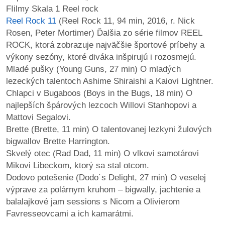
FIilmy Skala 1 Reel rock
Reel Rock 11
(Reel Rock 11, 94 min, 2016, r. Nick
Rosen, Peter Mortimer) Ďalšia zo série filmov REEL
ROCK, ktorá zobrazuje najväčšie športové príbehy a
výkony sezóny, ktoré diváka inšpirujú i rozosmejú.
Mladé pušky (Young Guns, 27 min) O mladých
lezeckých talentoch Ashime Shiraishi a Kaiovi Lightner.
Chlapci v Bugaboos (Boys in the Bugs, 18 min) O
najlepších špárových lezcoch Willovi Stanhopovi a
Mattovi Segalovi.
Brette (Brette, 11 min) O talentovanej lezkyni žulových
bigwallov Brette Harrington.
Skvelý otec (Rad Dad, 11 min) O vlkovi samotárovi
Mikovi Libeckom, ktorý sa stal otcom.
Dodovo potešenie (Dodo´s Delight, 27 min) O veselej
výprave za polárnym kruhom – bigwally, jachtenie a
balalajkové jam sessions s Nicom a Olivierom
Favresseovcami a ich kamarátmi.