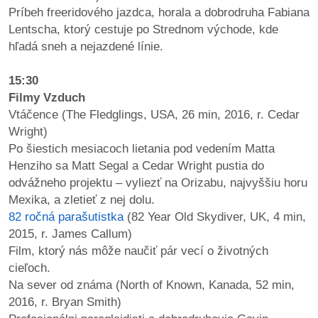
Príbeh freeridového jazdca, horala a dobrodruha Fabiana
Lentscha, ktorý cestuje po Strednom východe, kde
hľadá sneh a nejazdené línie.
15:30
Filmy Vzduch
Vtáčence (The Fledglings, USA, 26 min, 2016, r. Cedar
Wright)
Po šiestich mesiacoch lietania pod vedením Matta
Henziho sa Matt Segal a Cedar Wright pustia do
odvážneho projektu – vyliezť na Orizabu, najvyššiu horu
Mexika, a zletieť z nej dolu.
82 ročná parašutistka
(82 Year Old Skydiver, UK, 4 min,
2015, r. James Callum)
Film, ktorý nás môže naučiť pár vecí o životných
cieľoch.
Na sever od známa (North of Known, Kanada, 52 min,
2016, r. Bryan Smith)