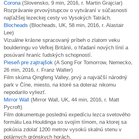
Corona
(Slovensko, 9 min, 2016, r. Martin Grajciar)
Rozprávanie prvovýstupcov o vytváraní v súčasnosti
najťažšej lezeckej cesty vo Vysokých Tatrách.
Blocheads
(Blocheads, UK, 58 min, 2016, r. Alastair
Lee)
Vizuálne krásne spracovaný príbeh o zlatom veku
boulderingu vo Veľkej Británii, o hľadaní nových línií a
posúvaní hraníc ľudských schopností.
Pieseň pre zajtrajšok
(A Song For Tomorrow, Nemecko,
26 min, 2016, r. Franz Walter)
Film skúma Qingfeng Valley, prvý a najväčší národný
park v Číne, miesto, na ktoré sa doteraz nikomu
nepodarilo vyliezť.
Mirror Wall
(Mirror Wall, UK, 44 min, 2016, r. Matt
Pycroft)
Film dokumentuje poslednú expedíciu lezca svetového
formátu Lea Houldinga so svojím tímom, na ktorej sa
pokúsia zdolať 1200 metrov vysokú skalnú stenu v
polárnych grónskych horách.