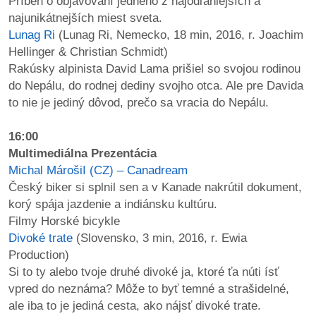
Príbeh o objavovaní jedného z najodľahlejších a
najunikátnejších miest sveta.
Lunag Ri
(Lunag Ri, Nemecko, 18 min, 2016, r. Joachim
Hellinger & Christian Schmidt)
Rakúsky alpinista David Lama prišiel so svojou rodinou
do Nepálu, do rodnej dediny svojho otca. Ale pre Davida
to nie je jediný dôvod, prečo sa vracia do Nepálu.
16:00
Multimediálna Prezentácia
Michal MárošiI (CZ) – Canadream
Český biker si splnil sen a v Kanade nakrútil dokument,
korý spája jazdenie a indiánsku kultúru.
Filmy Horské bicykle
Divoké trate
(Slovensko, 3 min, 2016, r. Ewia
Production)
Si to ty alebo tvoje druhé divoké ja, ktoré ťa núti ísť
vpred do neznáma? Môže to byť temné a strašidelné,
ale iba to je jediná cesta, ako nájsť divoké trate.