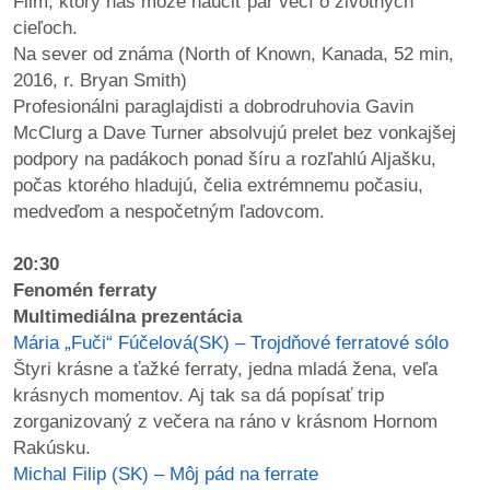
Film, ktorý nás môže naučiť pár vecí o životných
cieľoch.
Na sever od známa (North of Known, Kanada, 52 min,
2016, r. Bryan Smith)
Profesionálni paraglajdisti a dobrodruhovia Gavin
McClurg a Dave Turner absolvujú prelet bez vonkajšej
podpory na padákoch ponad šíru a rozľahlú Aljašku,
počas ktorého hladujú, čelia extrémnemu počasiu,
medveďom a nespočetným ľadovcom.
20:30
Fenomén ferraty
Multimediálna prezentácia
Mária „Fuči“ Fúčelová(SK) – Trojdňové ferratové sólo
Štyri krásne a ťažké ferraty, jedna mladá žena, veľa
krásnych momentov. Aj tak sa dá popísať trip
zorganizovaný z večera na ráno v krásnom Hornom
Rakúsku.
Michal Filip (SK) – Môj pád na ferrate