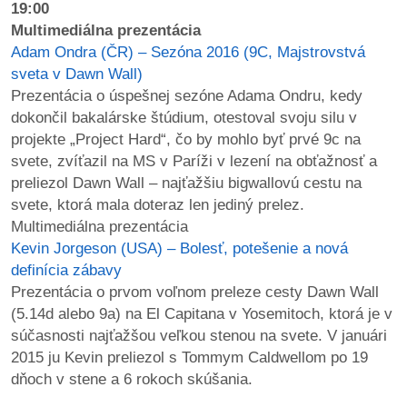
19:00
Multimediálna prezentácia
Adam Ondra (ČR) – Sezóna 2016 (9C, Majstrovstvá
sveta v Dawn Wall)
Prezentácia o úspešnej sezóne Adama Ondru, kedy
dokončil bakalárske štúdium, otestoval svoju silu v
projekte „Project Hard“, čo by mohlo byť prvé 9c na
svete, zvíťazil na MS v Paríži v lezení na obťažnosť a
preliezol Dawn Wall – najťažšiu bigwallovú cestu na
svete, ktorá mala doteraz len jediný prelez.
Multimediálna prezentácia
Kevin Jorgeson (USA) – Bolesť, potešenie a nová
definícia zábavy
Prezentácia o prvom voľnom preleze cesty Dawn Wall
(5.14d alebo 9a) na El Capitana v Yosemitoch, ktorá je v
súčasnosti najťažšou veľkou stenou na svete. V januári
2015 ju Kevin preliezol s Tommym Caldwellom po 19
dňoch v stene a 6 rokoch skúšania.