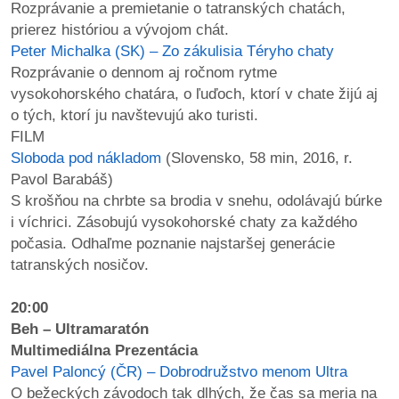
Rozprávanie a premietanie o tatranských chatách,
prierez históriou a vývojom chát.
Peter Michalka (SK) – Zo zákulisia Téryho chaty
Rozprávanie o dennom aj ročnom rytme
vysokohorského chatára, o ľuďoch, ktorí v chate žijú aj
o tých, ktorí ju navštevujú ako turisti.
FILM
Sloboda pod nákladom
(Slovensko, 58 min, 2016, r.
Pavol Barabáš)
S krošňou na chrbte sa brodia v snehu, odolávajú búrke
i víchrici. Zásobujú vysokohorské chaty za každého
počasia. Odhaľme poznanie najstaršej generácie
tatranských nosičov.
20:00
Beh – Ultramaratón
Multimediálna Prezentácia
Pavel Paloncý (ČR) – Dobrodružstvo menom Ultra
O bežeckých závodoch tak dlhých, že čas sa meria na