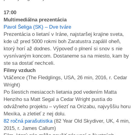
17:00
Multimediálna prezentácia
Pavol Šeliga (SK) – Dve tváre
Prezentácia o lietaní v Iráne, najstaršej krajine sveta,
kde už pred 5000 rokmi boh Zaratustra zapálil oheň,
ktorý horí až dodnes. Výpoveď o plnení si snov s nie
vysnívaným koncom. Dostaneme sa na miesto, kam by
ste sa dostať nechceli.
Filmy vzduch
Vtáčence (The Fledglings, USA, 26 min, 2016, r. Cedar
Wright)
Po šiestich mesiacoch lietania pod vedením Matta
Henziho sa Matt Segal a Cedar Wright pustia do
odvážneho projektu – vyliezť na Orizabu, najvyššiu horu
Mexika, a zletieť z nej dolu.
82 ročná parašutistka
(82 Year Old Skydiver, UK, 4 min,
2015, r. James Callum)