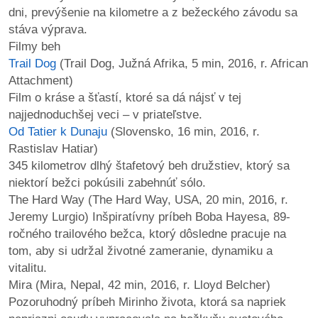
dni, prevýšenie na kilometre a z bežeckého závodu sa
stáva výprava.
Filmy beh
Trail Dog
(Trail Dog, Južná Afrika, 5 min, 2016, r. African
Attachment)
Film o kráse a šťastí, ktoré sa dá nájsť v tej
najjednoduchšej veci – v priateľstve.
Od Tatier k Dunaju
(Slovensko, 16 min, 2016, r.
Rastislav Hatiar)
345 kilometrov dlhý štafetový beh družstiev, ktorý sa
niektorí bežci pokúsili zabehnúť sólo.
The Hard Way (The Hard Way, USA, 20 min, 2016, r.
Jeremy Lurgio) Inšpiratívny príbeh Boba Hayesa, 89-
ročného trailového bežca, ktorý dôsledne pracuje na
tom, aby si udržal životné zameranie, dynamiku a
vitalitu.
Mira (Mira, Nepal, 42 min, 2016, r. Lloyd Belcher)
Pozoruhodný príbeh Mirinho života, ktorá sa napriek