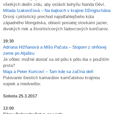
všetkých dedín zídu, aby oslávili bohyňu Nanda Déví.
Milada Izakovičová – Na bajkoch v krajine Džingischána
Drsný cyklistický prechod najodľahlejšieho kúta
západného Mongolska, oblasti posiatej stovkami jazier,
divokých riek a štvortisícových ľadovcových končiarov.
19:30
Adriana Hižňanová a Mišo Pačuta – Stopom z ohňovej
zeme po Aljašku
Je vôbec možné dostať sa od pólu k pólu iba s použitím
prsta?
Maja a Peter Kuricoví – Tam kde sa začína deň
Putovanie šiestich kamarátov kamčatskou krajinou
sopiek a medveďov.
Sobota 25.3.2017
13:00