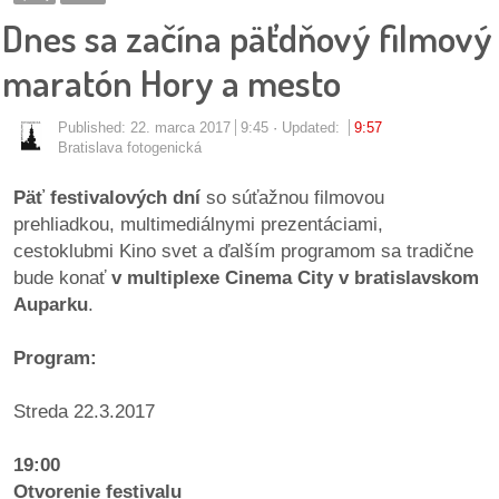
pozvánky
Dnes sa začína päťdňový filmový
Historický
maratón Hory a mesto
kalendár
Published:
22. marca 2017
9:45
Updated:
9:57
zákony
Bratislava fotogenická
Päť festivalových dní
so súťažnou filmovou
mestské
prehliadkou, multimediálnymi prezentáciami,
časti
cestoklubmi Kino svet a ďalším programom sa tradične
bude konať
v multiplexe Cinema City v bratislavskom
kauzy
Auparku
.
konania
Program:
stavebné
Streda 22.3.2017
konania
19:00
pripomienkové
Otvorenie festivalu
konania