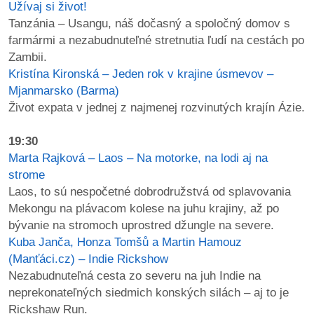
Užívaj si život!
Tanzánia – Usangu, náš dočasný a spoločný domov s
farmármi a nezabudnuteľné stretnutia ľudí na cestách po
Zambii.
Kristína Kironská – Jeden rok v krajine úsmevov –
Mjanmarsko (Barma)
Život expata v jednej z najmenej rozvinutých krajín Ázie.
19:30
Marta Rajková – Laos – Na motorke, na lodi aj na
strome
Laos, to sú nespočetné dobrodružstvá od splavovania
Mekongu na plávacom kolese na juhu krajiny, až po
bývanie na stromoch uprostred džungle na severe.
Kuba Janča, Honza Tomšů a Martin Hamouz
(Manťáci.cz) – Indie Rickshow
Nezabudnuteľná cesta zo severu na juh Indie na
neprekonateľných siedmich konských silách – aj to je
Rickshaw Run.