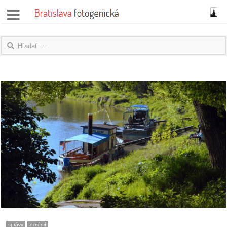
správy
fotoflešky
názory
|
blogy
rozhovory
fotky
protesty
granty
správy
z médií