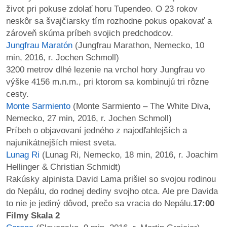
život pri pokuse zdolať horu Tupendeo. O 23 rokov
neskôr sa švajčiarsky tím rozhodne pokus opakovať a
zároveň skúma príbeh svojich predchodcov.
Jungfrau Maratón
(Jungfrau Marathon, Nemecko, 10
min, 2016, r. Jochen Schmoll)
3200 metrov dlhé lezenie na vrchol hory Jungfrau vo
výške 4156 m.n.m., pri ktorom sa kombinujú tri rôzne
cesty.
Monte Sarmiento
(Monte Sarmiento – The White Diva,
Nemecko, 27 min, 2016, r. Jochen Schmoll)
Príbeh o objavovaní jedného z najodľahlejších a
najunikátnejších miest sveta.
Lunag Ri
(Lunag Ri, Nemecko, 18 min, 2016, r. Joachim
Hellinger & Christian Schmidt)
Rakúsky alpinista David Lama prišiel so svojou rodinou
do Nepálu, do rodnej dediny svojho otca. Ale pre Davida
to nie je jediný dôvod, prečo sa vracia do Nepálu.
17:00
Filmy Skala 2