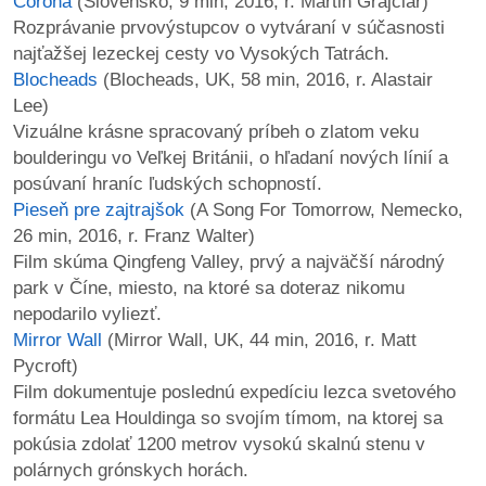
Corona
(Slovensko, 9 min, 2016, r. Martin Grajciar)
Rozprávanie prvovýstupcov o vytváraní v súčasnosti
najťažšej lezeckej cesty vo Vysokých Tatrách.
Blocheads
(Blocheads, UK, 58 min, 2016, r. Alastair
Lee)
Vizuálne krásne spracovaný príbeh o zlatom veku
boulderingu vo Veľkej Británii, o hľadaní nových línií a
posúvaní hraníc ľudských schopností.
Pieseň pre zajtrajšok
(A Song For Tomorrow, Nemecko,
26 min, 2016, r. Franz Walter)
Film skúma Qingfeng Valley, prvý a najväčší národný
park v Číne, miesto, na ktoré sa doteraz nikomu
nepodarilo vyliezť.
Mirror Wall
(Mirror Wall, UK, 44 min, 2016, r. Matt
Pycroft)
Film dokumentuje poslednú expedíciu lezca svetového
formátu Lea Houldinga so svojím tímom, na ktorej sa
pokúsia zdolať 1200 metrov vysokú skalnú stenu v
polárnych grónskych horách.