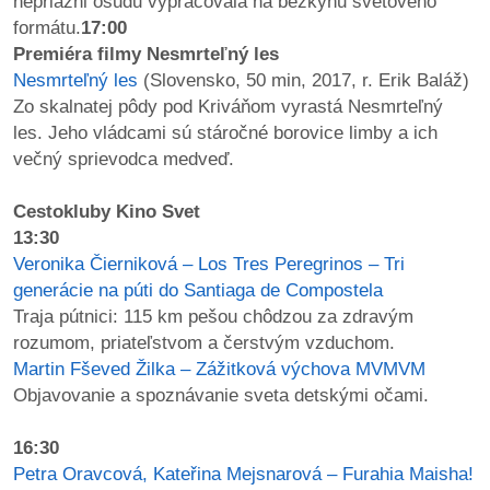
nepriazni osudu vypracovala na bežkyňu svetového
formátu.
17:00
Premiéra filmy Nesmrteľný les
Nesmrteľný les
(Slovensko, 50 min, 2017, r. Erik Baláž)
Zo skalnatej pôdy pod Kriváňom vyrastá Nesmrteľný
les. Jeho vládcami sú stáročné borovice limby a ich
večný sprievodca medveď.
Cestokluby Kino Svet
13:30
Veronika Čierniková – Los Tres Peregrinos – Tri
generácie na púti do Santiaga de Compostela
Traja pútnici: 115 km pešou chôdzou za zdravým
rozumom, priateľstvom a čerstvým vzduchom.
Martin Fševed Žilka – Zážitková výchova MVMVM
Objavovanie a spoznávanie sveta detskými očami.
16:30
Petra Oravcová, Kateřina Mejsnarová – Furahia Maisha!