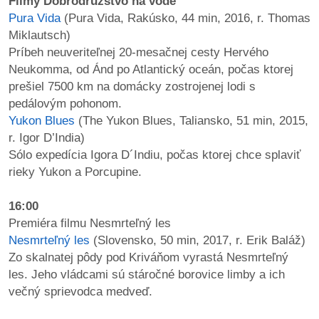
Filmy Dobrodružstvo na vode
Pura Vida
(Pura Vida, Rakúsko, 44 min, 2016, r. Thomas
Miklautsch)
Príbeh neuveriteľnej 20-mesačnej cesty Hervého
Neukomma, od Ánd po Atlantický oceán, počas ktorej
prešiel 7500 km na domácky zostrojenej lodi s
pedálovým pohonom.
Yukon Blues
(The Yukon Blues, Taliansko, 51 min, 2015,
r. Igor D’India)
Sólo expedícia Igora D´Indiu, počas ktorej chce splaviť
rieky Yukon a Porcupine.
16:00
Premiéra filmu Nesmrteľný les
Nesmrteľný les
(Slovensko, 50 min, 2017, r. Erik Baláž)
Zo skalnatej pôdy pod Kriváňom vyrastá Nesmrteľný
les. Jeho vládcami sú stáročné borovice limby a ich
večný sprievodca medveď.