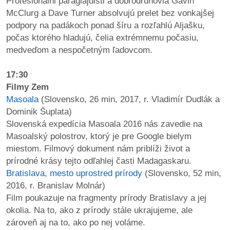
Profesionálni paraglajdisti a dobrodruhovia Gavin
McClurg a Dave Turner absolvujú prelet bez vonkajšej
podpory na padákoch ponad šíru a rozľahlú Aljašku,
počas ktorého hladujú, čelia extrémnemu počasiu,
medveďom a nespočetným ľadovcom.
17:30
Filmy Zem
Masoala
(Slovensko, 26 min, 2017, r. Vladimír Dudlák a
Dominik Šuplata)
Slovenská expedícia Masoala 2016 nás zavedie na
Masoalský polostrov, ktorý je pre Google bielym
miestom. Filmový dokument nám priblíži život a
prírodné krásy tejto odľahlej časti Madagaskaru.
Bratislava, mesto uprostred prírody
(Slovensko, 52 min,
2016, r. Branislav Molnár)
Film poukazuje na fragmenty prírody Bratislavy a jej
okolia. Na to, ako z prírody stále ukrajujeme, ale
zároveň aj na to, ako po nej voláme.