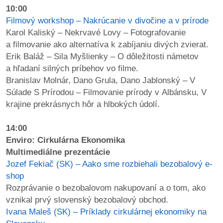
10:00
Filmový workshop – Nakrúcanie v divočine a v prírode
Karol Kaliský – Nekrvavé Lovy – Fotografovanie
a filmovanie ako alternatíva k zabíjaniu divých zvierat.
Erik Baláž – Sila Myšlienky – O dôležitosti námetov
a hľadaní silných príbehov vo filme.
Branislav Molnár, Dano Grula, Dano Jablonský – V
Súlade S Prírodou – Filmovanie prírody v Albánsku, V
krajine prekrásnych hôr a hlbokých údolí.
14:00
Enviro: Cirkulárna Ekonomika
Multimediálne prezentácie
Jozef Fekiač (SK) – Aako sme rozbiehali bezobalový e-
shop
Rozprávanie o bezobalovom nakupovaní a o tom, ako
vznikal prvý slovenský bezobalový obchod.
Ivana Maleš (SK) – Príklady cirkulárnej ekonomiky na