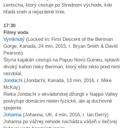
Lentscha, ktorý cestuje po Strednom východe, kde
hľadá sneh a nejazdené línie.
17:30
Filmy voda
Vymknutý
(Locked In: First Descent of the Beriman
Gorge, Kanada, 24 min, 2015, r. Bryan Smith & David
Pearson)
Štyria kajakári cestujú na Papuu Novú Guineu, splavili
divoký kaňon rieky Beriman, ktorý ešte nikto pred nimi
nezdolal.
Jondachi
(Jondachi, Kanada, 13 min, 2016, r. Mike
McKay)
Rieka Jondachi v ekvádorskej džungli v Nappo Valley
poskytuje domácim nielen fyzické, ale aj duchovné
spojenie.
Johanna
(Johanna, UK, 4 min, 2016, r. Ian Derry)
Johanna po vážnej nehode nachádza vášeň v liečivej