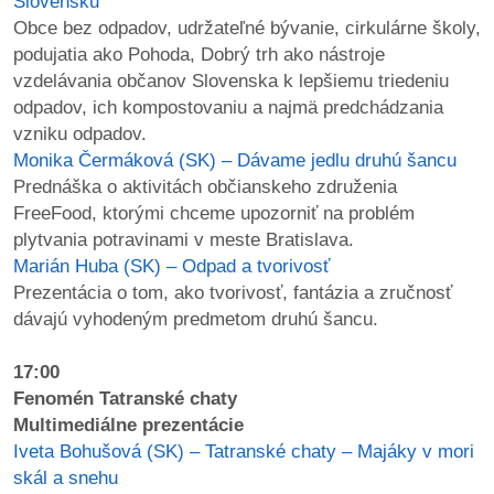
Slovensku
Obce bez odpadov, udržateľné bývanie, cirkulárne školy,
podujatia ako Pohoda, Dobrý trh ako nástroje
vzdelávania občanov Slovenska k lepšiemu triedeniu
odpadov, ich kompostovaniu a najmä predchádzania
vzniku odpadov.
Monika Čermáková (SK) – Dávame jedlu druhú šancu
Prednáška o aktivitách občianskeho združenia
FreeFood, ktorými chceme upozorniť na problém
plytvania potravinami v meste Bratislava.
Marián Huba (SK) – Odpad a tvorivosť
Prezentácia o tom, ako tvorivosť, fantázia a zručnosť
dávajú vyhodeným predmetom druhú šancu.
17:00
Fenomén Tatranské chaty
Multimediálne prezentácie
Iveta Bohušová (SK) – Tatranské chaty – Majáky v mori
skál a snehu