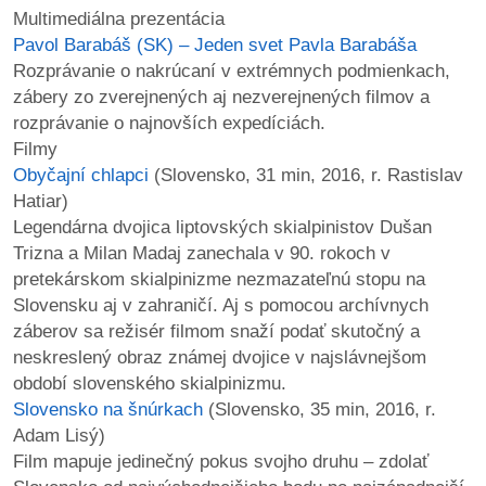
Multimediálna prezentácia
Pavol Barabáš (SK) – Jeden svet Pavla Barabáša
dobrá
Rozprávanie o nakrúcaní v extrémnych podmienkach,
prax
zábery zo zverejnených aj nezverejnených filmov a
rozprávanie o najnovších expedíciách.
práca
Filmy
Obyčajní chlapci
(Slovensko, 31 min, 2016, r. Rastislav
odkazy
Hatiar)
Legendárna dvojica liptovských skialpinistov Dušan
petície
Trizna a Milan Madaj zanechala v 90. rokoch v
pretekárskom skialpinizme nezmazateľnú stopu na
z
Slovensku aj v zahraničí. Aj s pomocou archívnych
médií
záberov sa režisér filmom snaží podať skutočný a
neskreslený obraz známej dvojice v najslávnejšom
videá
období slovenského skialpinizmu.
Slovensko na šnúrkach
(Slovensko, 35 min, 2016, r.
vychádzky
Adam Lisý)
/
Film mapuje jedinečný pokus svojho druhu – zdolať
knihy