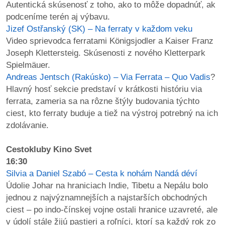
Autentická skúsenosť z toho, ako to môže dopadnúť, ak
podceníme terén aj výbavu.
Jizef Ostřanský (SK) – Na ferraty v každom veku
Video sprievodca ferratami Königsjodler a Kaiser Franz
Joseph Klettersteig. Skúsenosti z nového Kletterpark
Spielmäuer.
Andreas Jentsch (Rakúsko) – Via Ferrata – Quo Vadis
?
Hlavný hosť sekcie predstaví v krátkosti históriu via
ferrata, zameria sa na rôzne štýly budovania týchto
ciest, kto ferraty buduje a tiež na výstroj potrebný na ich
zdolávanie.
Cestokluby Kino Svet
16:30
Silvia a Daniel Szabó – Cesta k nohám Nandá déví
Údolie Johar na hraniciach Indie, Tibetu a Nepálu bolo
jednou z najvýznamnejších a najstarších obchodných
ciest – po indo-čínskej vojne ostali hranice uzavreté, ale
v údolí stále žijú pastieri a roľníci, ktorí sa každý rok zo