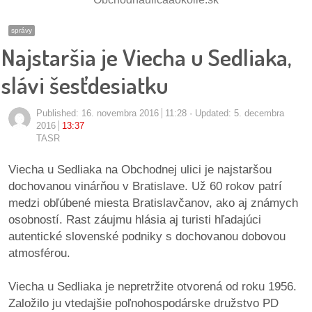
pozvánky
správy
Historický
Najstaršia je Viecha u Sedliaka,
kalendár
slávi šesťdesiatku
zákony
Published:
16. novembra 2016
11:28
Updated: 5. decembra
mestské
2016
13:37
TASR
časti
Viecha u Sedliaka na Obchodnej ulici je najstaršou
kauzy
dochovanou vinárňou v Bratislave. Už 60 rokov patrí
medzi obľúbené miesta Bratislavčanov, ako aj známych
konania
osobností. Rast záujmu hlásia aj turisti hľadajúci
autentické slovenské podniky s dochovanou dobovou
stavebné
atmosférou.
konania
Viecha u Sedliaka je nepretržite otvorená od roku 1956.
pripomienkové
Založilo ju vtedajšie poľnohospodárske družstvo PD
konania