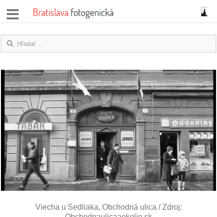
správy
fotoflešky
názory
|
blogy
rozhovory
fotky
protesty
granty
Viecha u Sedliaka, Obchodná ulica / Zdroj:
Obchodnaulicaaokolie.sk