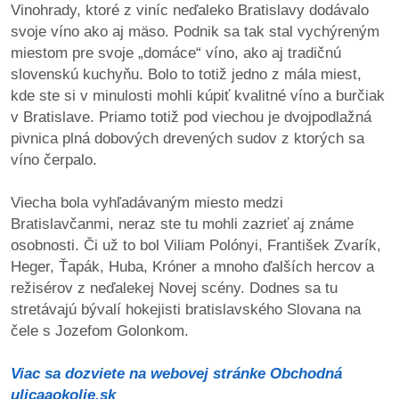
Vinohrady, ktoré z viníc neďaleko Bratislavy dodávalo
svoje víno ako aj mäso. Podnik sa tak stal vychýreným
dobrá
miestom pre svoje „domáce“ víno, ako aj tradičnú
prax
slovenskú kuchyňu. Bolo to totiž jedno z mála miest,
kde ste si v minulosti mohli kúpiť kvalitné víno a burčiak
práca
v Bratislave. Priamo totiž pod viechou je dvojpodlažná
pivnica plná dobových drevených sudov z ktorých sa
odkazy
víno čerpalo.
petície
Viecha bola vyhľadávaným miesto medzi
Bratislavčanmi, neraz ste tu mohli zazrieť aj známe
z
osobnosti. Či už to bol Viliam Polónyi, František Zvarík,
médií
Heger, Ťapák, Huba, Króner a mnoho ďalších hercov a
režisérov z neďalekej Novej scény. Dodnes sa tu
videá
stretávajú bývalí hokejisti bratislavského Slovana na
čele s Jozefom Golonkom.
vychádzky
/
Viac sa dozviete na webovej stránke Obchodná
knihy
ulicaaokolie.sk