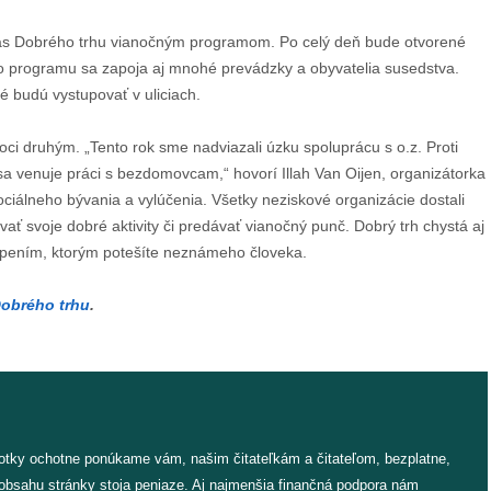
čas Dobrého trhu vianočným programom. Po celý deň bude otvorené
 programu sa zapoja aj mnohé prevádzky a obyvatelia susedstva.
é budú vystupovať v uliciach.
oci druhým. „Tento rok sme nadviazali úzku spoluprácu s o.z. Proti
a venuje práci s bezdomovcam,“ hovorí Illah Van Oijen, organizátorka
ciálneho bývania a vylúčenia. Všetky neziskové organizácie dostali
ať svoje dobré aktivity či predávať vianočný punč. Dobrý trh chystá aj
vapením, ktorým potešíte neznámeho človeka.
obrého trhu
.
fotky ochotne ponúkame vám, našim čitateľkám a čitateľom, bezplatne,
 obsahu stránky stoja peniaze. Aj najmenšia finančná podpora nám