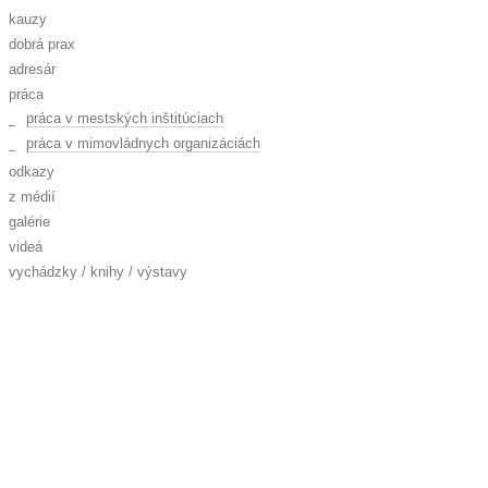
kauzy
dobrá prax
adresár
práca
práca v mestských inštitúciach
práca v mimovládnych organizáciách
odkazy
z médií
galérie
videá
vychádzky / knihy / výstavy