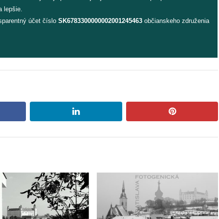
 lepšie.
sparentný účet číslo
SK6783300000002001245463
občianskeho združenia
book
linkedin
pinterest