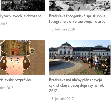
Štyroch levoch je ohrozená
Bratislava fotogenická sprístupnila
fotografie a e-verzie svojich diárov
a 2017
5. februára 2026
tislavské rozprávky
Bratislava má Akčný plán rozvoja
cyklistickej a pešej dopravy na rok
mbra 2016
2017
3. januára 2017