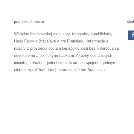
pre lásku k mestu
sled
Webzine bratislavskej aktivistky, fotografky a publicistky
Hany Fábry o Bratislave a pre Bratislavu. Informácie a
názory z prostredia občianskej spoločnosti bez prifarbovania
developermi a politickými bábkami. Aktivity občianskych
iniciatív, združení, jednotlivcov či ad hoc spojení s jediným
cieľom: spojiť ľudí, ktorých srdcia bijú pre Bratislavu.