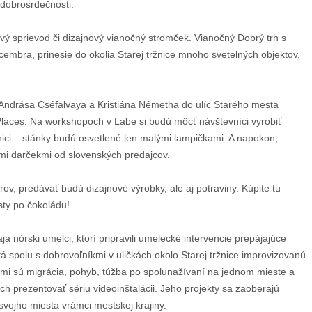
dobrosrdečnosti.
vý sprievod či dizajnový vianočný stromček. Vianočný Dobrý trh s
cembra, prinesie do okolia Starej tržnice mnoho svetelných objektov,
 Andrása Cséfalvaya a Kristiána Németha do ulíc Starého mesta
n Places. Na workshopoch v Labe si budú môcť návštevníci vyrobiť
ržnici – stánky budú osvetlené len malými lampičkami. A napokon,
nymi darčekmi od slovenských predajcov.
rov, predávať budú dizajnové výrobky, ale aj potraviny. Kúpite tu
sty po čokoládu!
a nórski umelci, ktorí pripravili umelecké intervencie prepájajúce
tá spolu s dobrovoľníkmi v uličkách okolo Starej tržnice improvizovanú
mi sú migrácia, pohyb, túžba po spolunažívaní na jednom mieste a
ch prezentovať sériu videoinštalácii. Jeho projekty sa zaoberajú
 svojho miesta vrámci mestskej krajiny.