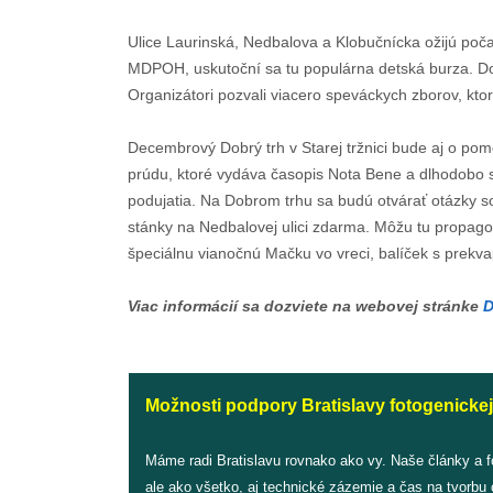
Ulice Laurinská, Nedbalova a Klobučnícka ožijú po
MDPOH, uskutoční sa tu populárna detská burza. Do
Organizátori pozvali viacero speváckych zborov, ktor
Decembrový Dobrý trh v Starej tržnici bude aj o pom
prúdu, ktoré vydáva časopis Nota Bene a dlhodobo s
podujatia. Na Dobrom trhu sa budú otvárať otázky so
stánky na Nedbalovej ulici zdarma. Môžu tu propagov
špeciálnu vianočnú Mačku vo vreci, balíček s prek
Viac informácií sa dozviete na webovej stránke
D
Možnosti podpory Bratislavy fotogenickej
Máme radi Bratislavu rovnako ako vy. Naše články a 
ale ako všetko, aj technické zázemie a čas na tvorbu