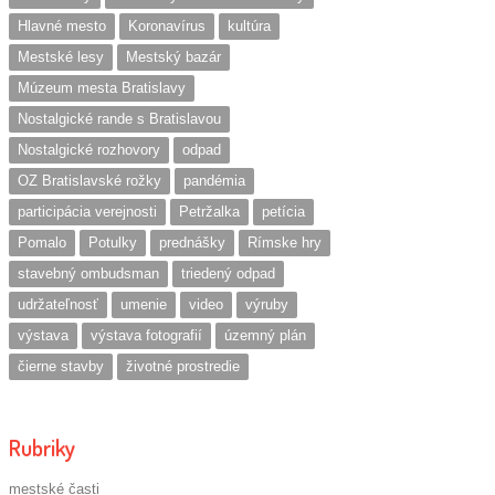
Hlavné mesto
Koronavírus
kultúra
Mestské lesy
Mestský bazár
Múzeum mesta Bratislavy
Nostalgické rande s Bratislavou
Nostalgické rozhovory
odpad
OZ Bratislavské rožky
pandémia
participácia verejnosti
Petržalka
petícia
Pomalo
Potulky
prednášky
Rímske hry
stavebný ombudsman
triedený odpad
udržateľnosť
umenie
video
výruby
výstava
výstava fotografií
územný plán
čierne stavby
životné prostredie
Rubriky
mestské časti