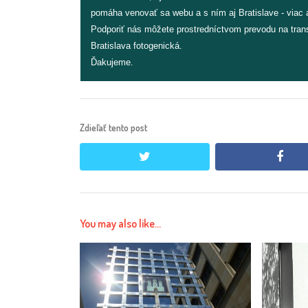
pomáha venovať sa webu a s ním aj Bratislave - viac a
Podporiť nás môžete prostredníctvom prevodu na tran
Bratislava fotogenická.
Ďakujeme.
Zdieľať tento post
twitter
face
You may also like...