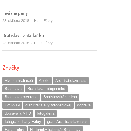
Invázne perly
Autor/ka
23. októbra 2018
Hana Fábry
Bratislava v hľadáčiku
Autor/ka
23. októbra 2018
Hana Fábry
Značky
Ako sa hrali naši
Apollo
Ars Bratislavensis
Bratislava
Bratislava fotogenická
Bratislava otvorene
Bratislavská sedma
Covid-19
diár Bratislavy fotogenickej
doprava
doprava a MHD
fotogaléria
fotografie Hany Fábry
grant Ars Bratislavensis
Hana Fábry
Historický kalendár Bratislavy