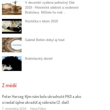
V decembri vydáme jedinečný Diár
2018 - Historické udalosti a osobnosti
Bratislavy. Môžete ho mať...
Rozlúčka s letom 2018
Gabriel Betlen dobyl aj hrad
Bratislavský dezert
Z médií
Peter Herceg: Kým nám bolo ukradnuté PKO a ako
si nedať úplne ukradúť aj nábrežie (2. diel)
Autor/ka
7. novembra 2018
Hana Fábry