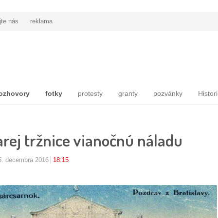
jte nás
reklama
ozhovory
fotky
protesty
granty
pozvánky
Histor
arej tržnice vianočnú náladu
5. decembra 2016
18:15