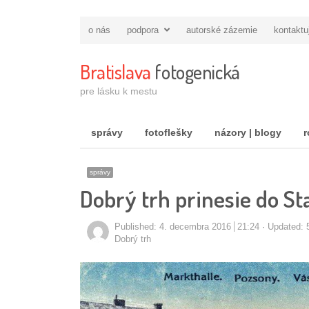
o nás
podpora
autorské zázemie
kontaktu
Bratislava
fotogenická
pre lásku k mestu
správy
fotoflešky
názory | blogy
r
správy
Dobrý trh prinesie do St
Published:
4. decembra 2016
21:24
Updated: 
Autor/ka
Dobrý trh