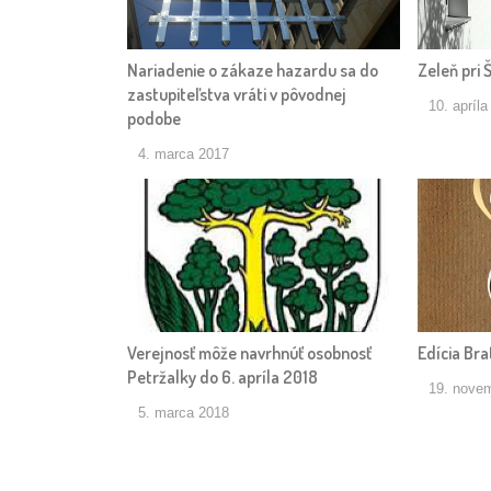
Nariadenie o zákaze hazardu sa do
Zeleň pri 
zastupiteľstva vráti v pôvodnej
10. apríl
podobe
4. marca 2017
Verejnosť môže navrhnúť osobnosť
Edícia Bra
Petržalky do 6. apríla 2018
19. nove
5. marca 2018