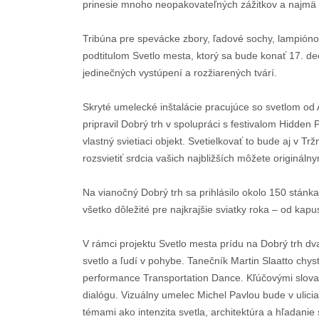
prinesie mnoho neopakovateľných zážitkov a najmä 
Tribúna pre spevácke zbory, ľadové sochy, lampióno
podtitulom Svetlo mesta, ktorý sa bude konať 17. de
jedinečných vystúpení a rozžiarených tvárí.
Skryté umelecké inštalácie pracujúce so svetlom od
pripravil Dobrý trh v spolupráci s festivalom Hidde
vlastný svietiaci objekt. Svetielkovať to bude aj v T
rozsvietiť srdcia vašich najbližších môžete originál
Na vianočný Dobrý trh sa prihlásilo okolo 150 stánka
všetko dôležité pre najkrajšie sviatky roka – od kapu
V rámci projektu Svetlo mesta prídu na Dobrý trh dvaj
svetlo a ľudí v pohybe. Tanečník Martin Slaatto chys
performance Transportation Dance. Kľúčovými slova
dialógu. Vizuálny umelec Michel Pavlou bude v ulicia
témami ako intenzita svetla, architektúra a hľadanie