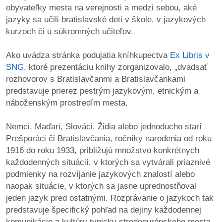
obyvateľky mesta na verejnosti a medzi sebou, aké
jazyky sa učili bratislavské deti v škole, v jazykových
dobrá
kurzoch či u súkromných učiteľov.
prax
Ako uvádza stránka podujatia kníhkupectva
Ex Libris v
práca
SNG
, ktoré prezentáciu knihy zorganizovalo, „dvadsať
rozhovorov s Bratislavčanmi a Bratislavčankami
odkazy
predstavuje prierez pestrým jazykovým, etnickým a
náboženským prostredím mesta.
petície
Nemci, Maďari, Slováci, Židia alebo jednoducho starí
z
Prešporáci či Bratislavčania, ročníky narodenia od roku
médií
1916 do roku 1933, približujú množstvo konkrétnych
každodenných situácií, v ktorých sa vytvárali priaznivé
videá
podmienky na rozvíjanie jazykových znalostí alebo
naopak situácie, v ktorých sa jasne uprednostňoval
vychádzky
jeden jazyk pred ostatnými. Rozprávanie o jazykoch tak
/
predstavuje špecifický pohľad na dejiny každodennej
knihy
komunikácie a kultúry typicky stredoeurópskeho mesta.