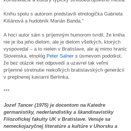
/
výstavy
Knihu spolu s autorom predstavili etnologička Gabriela
Kiliánová a hudobník Marián Banda.“
o
nás
A hoci autor sám s príjemným humorom tvrdil, že kniha
nie je iba jeho dielom, ale je dielom všetkých, ktorých
podpora
vyspovedal – a to nielen v Bratislave, ale aj mimo hraníc
Slovenska, etnológ
Peter Salner
s úsmevom podotkol,
podporte
že bez otázok niet odpovedí a uzavrel tak veľmi
nás
príjemné stretnutie niekoľkých bratislavských generácií
v preplnenej kaviarni Berlinka.
podporili
nás
***
autorské
Jozef Tancer (1975) je docentom na Katedre
zázemie
germanistiky, nederlandistiky a škandinavistiky
Filozofickej fakulty UK v Bratislave. Venuje sa
kontaktujte
nemeckojazyčnej literatúre a kultúre v Uhorsku a
nás