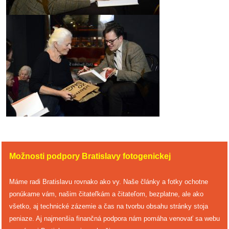
Možnosti podpory Bratislavy fotogenickej
Máme radi Bratislavu rovnako ako vy. Naše články a fotky ochotne
ponúkame vám, našim čitateľkám a čitateľom, bezplatne, ale ako
všetko, aj technické zázemie a čas na tvorbu obsahu stránky stoja
peniaze. Aj najmenšia finančná podpora nám pomáha venovať sa webu