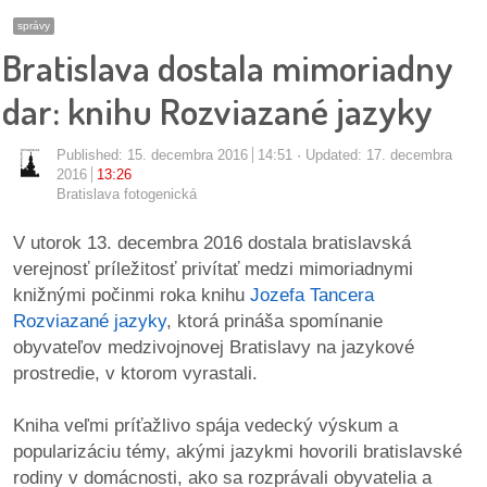
pozvánky
správy
Bratislava dostala mimoriadny
Historický
kalendár
dar: knihu Rozviazané jazyky
zákony
Published:
15. decembra 2016
14:51
Updated: 17. decembra
2016
13:26
Bratislava fotogenická
mestské
časti
V utorok 13. decembra 2016 dostala bratislavská
verejnosť príležitosť privítať medzi mimoriadnymi
kauzy
knižnými počinmi roka knihu
Jozefa Tancera
Rozviazané jazyky
, ktorá prináša spomínanie
konania
obyvateľov medzivojnovej Bratislavy na jazykové
prostredie, v ktorom vyrastali.
stavebné
konania
Kniha veľmi príťažlivo spája vedecký výskum a
popularizáciu témy, akými jazykmi hovorili bratislavské
pripomienkové
rodiny v domácnosti, ako sa rozprávali obyvatelia a
konania