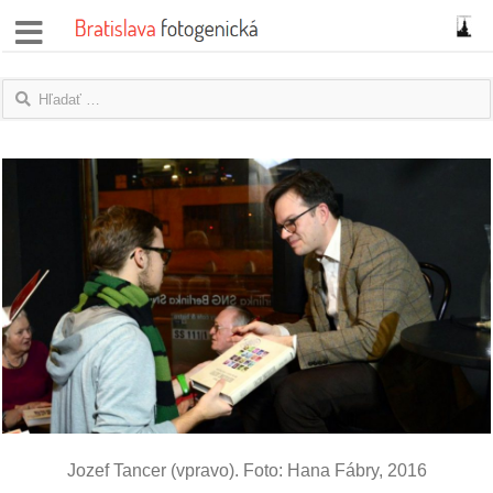
správy
fotoflešky
názory
|
blogy
rozhovory
fotky
protesty
granty
Jozef Tancer (vpravo). Foto: Hana Fábry, 2016