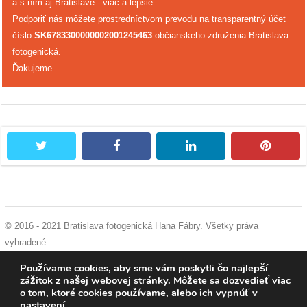
a s ním aj Bratislave - viac a lepšie.
Podporiť nás môžete prostredníctvom prevodu na transparentný účet
číslo
SK6783300000002001245463
občianskeho združenia Bratislava
fotogenická.
Ďakujeme.
twitter
facebook
linkedin
pintere
© 2016 - 2021 Bratislava fotogenická Hana Fábry. Všetky práva
vyhradené.
podmienky používania
|
ochrana osobných údajov
|
súhlas s používaním
Používame cookies, aby sme vám poskytli čo najlepší
cookies
zážitok z našej webovej stránky. Môžete sa dozvedieť viac
o tom, ktoré cookies používame, alebo ich vypnúť v
nastavení
.