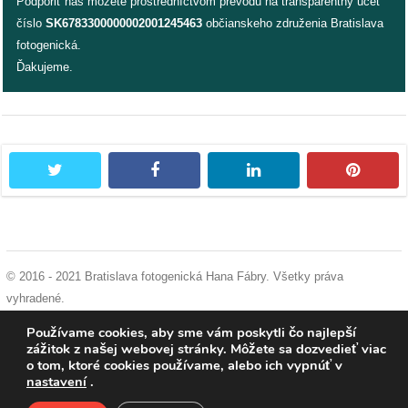
Podporiť nás môžete prostredníctvom prevodu na transparentný účet
číslo
SK6783300000002001245463
občianskeho združenia Bratislava
fotogenická.
Ďakujeme.
twitter
facebook
linkedin
pintere
© 2016 - 2021 Bratislava fotogenická Hana Fábry. Všetky práva
vyhradené.
podmienky používania
|
ochrana osobných údajov
|
súhlas s používaním
Používame cookies, aby sme vám poskytli čo najlepší
cookies
zážitok z našej webovej stránky. Môžete sa dozvedieť viac
o tom, ktoré cookies používame, alebo ich vypnúť v
nastavení
.