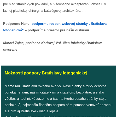
pre hlad straníckych pokladní, aj všeobecne akceptovanú obsesiu v
reklama
lacnej plastickej chirurgii a katalógovej architektúre, …
Podporme Hanu,
podporme rozbeh webovej stránky „Bratislava
fotogenická“
– podporíme priestor pre našu diskusiu.
Marcel Zajac, poslanec Karlovej Vsi, člen iniciatívy Bratislava
otvorene
Možnosti podpory Bratislavy fotogenickej
Máme radi Bratislavu rovnako ako vy. Naše články a fotky ochotne
ponúkame vám, našim čitateľkám a čitateľom, bezplatne, ale ako
všetko, aj technické zázemie a čas na tvorbu obsahu stránky stoja
peniaze. Aj najmenšia finančná podpora nám pomáha venovať sa webu
a s ním aj Bratislave - viac a lepšie.