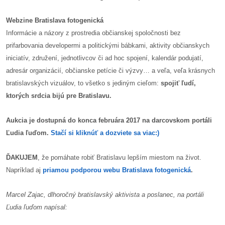
Webzine Bratislava fotogenická
dobrá
Informácie a názory z prostredia občianskej spoločnosti bez
prax
prifarbovania developermi a politickými bábkami, aktivity občianskych
iniciatív, združení, jednotlivcov či ad hoc spojení, kalendár podujatí,
práca
adresár organizácií, občianske petície či výzvy… a veľa, veľa krásnych
bratislavských vizuálov, to všetko s jediným cieľom:
spojiť ľudí,
odkazy
ktorých srdcia bijú pre Bratislavu.
petície
Aukcia je dostupná do konca februára 2017 na darcovskom portáli
z
Ľudia ľuďom.
Stačí si kliknúť a dozviete sa viac:)
médií
ĎAKUJEM
, že pomáhate robiť Bratislavu lepším miestom na život.
videá
Napríklad aj
priamou podporou webu Bratislava fotogenická
.
vychádzky
Marcel Zajac, dlhoročný bratislavský aktivista a poslanec, na portáli
/
Ľudia ľuďom napísal:
knihy