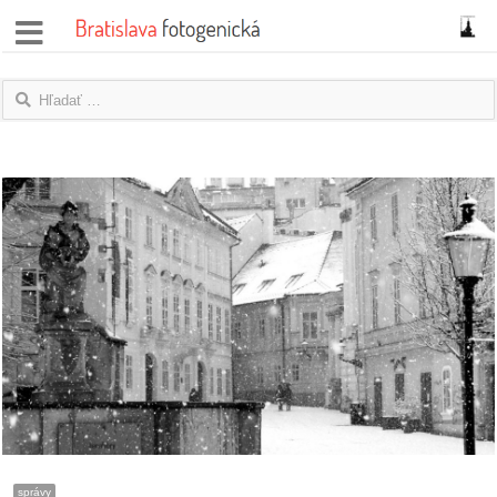
správy
fotoflešky
názory
|
blogy
rozhovory
fotky
protesty
granty
správy