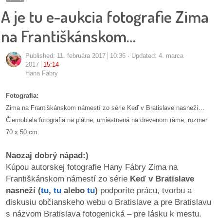
pozvánky
A je tu e-aukcia fotografie Zima
Historický
na Františkánskom…
kalendár
Published:
11. februára 2017
10:36
Updated: 4. marca
zákony
2017
15:14
Hana Fábry
mestské
Fotografia:
časti
Zima na Františkánskom námestí zo série Keď v Bratislave nasneží…
Čiernobiela fotografia na plátne, umiestnená na drevenom ráme, rozmer
kauzy
70 x 50 cm.
konania
Naozaj dobrý nápad:)
Kúpou autorskej fotografie Hany Fábry Zima na
stavebné
Františkánskom námestí zo série
Keď v Bratislave
konania
nasneží (
tu
,
tu
alebo
tu
)
podporíte prácu, tvorbu a
diskusiu občianskeho webu o Bratislave a pre Bratislavu
pripomienkové
s názvom Bratislava fotogenická – pre lásku k mestu.
konania