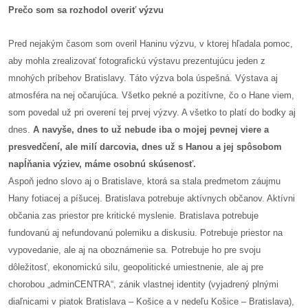
/
Prečo som sa rozhodol overiť výzvu
výstavy
Pred nejakým časom som overil Haninu výzvu, v ktorej hľadala pomoc,
o
aby mohla zrealizovať fotografickú výstavu prezentujúcu jeden z
nás
mnohých príbehov Bratislavy. Táto výzva bola úspešná. Výstava aj
atmosféra na nej očarujúca. Všetko pekné a pozitívne, čo o Hane viem,
podpora
som povedal už pri overení tej prvej výzvy. A všetko to platí do bodky aj
dnes.
A navyše, dnes to už nebude iba o mojej pevnej viere a
podporte
presvedčení, ale milí darcovia, dnes už s Hanou a jej spôsobom
nás
napĺňania výziev, máme osobnú skúsenosť.
Aspoň jedno slovo aj o Bratislave, ktorá sa stala predmetom záujmu
podporili
Hany fotiacej a píšucej. Bratislava potrebuje aktívnych občanov. Aktívni
nás
občania zas priestor pre kritické myslenie. Bratislava potrebuje
fundovanú aj nefundovanú polemiku a diskusiu. Potrebuje priestor na
autorské
vypovedanie, ale aj na oboznámenie sa. Potrebuje ho pre svoju
zázemie
dôležitosť, ekonomickú silu, geopolitické umiestnenie, ale aj pre
chorobou „adminCENTRA“, zánik vlastnej identity (vyjadrený plnými
kontaktujte
diaľnicami v piatok Bratislava – Košice a v nedeľu Košice – Bratislava),
nás