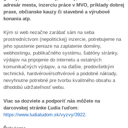
adresár mesta, inzerciu práce v MVO, príklady dobrej
praxe, občianske kauzy či stavebné a výrubové
dobrá
konania atp.
prax
Kým si web nezačne zarábať sám na seba
práca
prostredníctvom (nepolitickej) inzercie, potrebujeme na
jeho spustenie peniaze na zaplatenie domény,
odkazy
webhostingu, publikačného systému, šablóny stránky,
výdajov na pripojenie do internetu a ostatných
petície
komunikačných výdajov, a na ďalšie, predovšetkým
technické, hardvérové/softvérové a podobné náklady,
z
nevyhnutne potrebné pre tvorbu kvalitného obsahu a
médií
dlhodobú udržateľnosť webu.
videá
Viac sa dozviete a podporiť nás môžete na
darcovskej stránke Ľudia ľuďom:
vychádzky
https://www.ludialudom.sk/vyzvy/3922
.
/
knihy