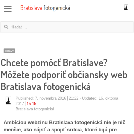
správy
fotoflešky
názory
správy
Chcete pomôcť Bratislave?
|
blogy
Môžete podporiť občiansky web
rozhovory
Bratislava fotogenická
fotky
Published:
7. novembra 2016
21:22
Updated: 16. októbra
2017
15:15
protesty
Bratislava fotogenická
Ambíciou webzinu Bratislava fotogenická nie je nič
granty
menšie, ako nájsť a spojiť srdcia, ktoré bijú pre