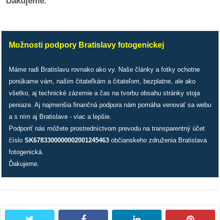
Ďakujeme.
/
výstavy
o
Možnosti podpory Bratislavy fotogenickej
nás
Máme radi Bratislavu rovnako ako vy. Naše články a fotky ochotne
podpora
ponúkame vám, našim čitateľkám a čitateľom, bezplatne, ale ako
všetko, aj technické zázemie a čas na tvorbu obsahu stránky stoja
podporte
peniaze. Aj najmenšia finančná podpora nám pomáha venovať sa webu
nás
a s ním aj Bratislave - viac a lepšie.
Podporiť nás môžete prostredníctvom prevodu na transparentný účet
podporili
číslo
SK6783300000002001245463
občianskeho združenia Bratislava
nás
fotogenická.
Ďakujeme.
autorské
zázemie
kontaktujte
nás
twitter
facebook
linkedin
pintere