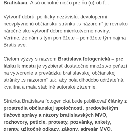
Bratislavu.
A sú ochotné niečo pre ňu (u)robiť…
pozvánky
Vytvoriť dobrú, politicky nezávislú, devolopermi
Historický
neovplyvnenú občiansku stránku „s názorom“ je rovnako
kalendár
náročné ako vytvoriť dobré mienkotvorné noviny.
Veríme, že nám s tým pomôžete – pomôžete tým najmä
zákony
Bratislave.
mestské
Cieľom výzvy s názvom
Bratislava fotogenická – pre
časti
lásku k mestu
je vyzbierať dostatočné množstvo peňazí
na vytvorenie a prevádzku bratislavskej občianskej
kauzy
stránky „s názorom“ tak, aby bola dlhodobo udržateľná,
kvalitná a mala stabilné autorské zázemie.
konania
Stránka Bratislava fotogenická bude publikovať
články z
stavebné
prostredia občianskej spoločnosti, predovšetkým
konania
tlačové správy a názory bratislavských MVO,
rozhovory, petície, protesty, pozvánky, ankety,
pripomienkové
granty, užitočné odkazy, zákony, adresár MVO,
konania