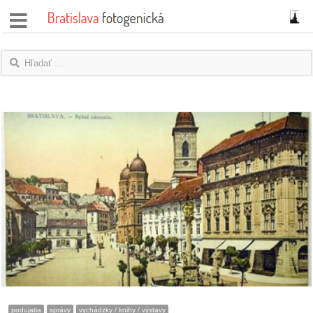
správy
fotoflešky
názory
|
blogy
rozhovory
fotky
protesty
granty
podujatia
správy
vychádzky / knihy / výstavy