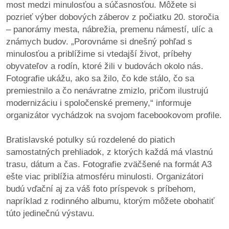
most medzi minulosťou a súčasnosťou. Môžete si
pozrieť výber dobových záberov z počiatku 20. storočia
dobrá
– panorámy mesta, nábrežia, premenu námestí, ulíc a
prax
známych budov. „Porovnáme si dnešný pohľad s
minulosťou a priblížime si vtedajší život, príbehy
práca
obyvateľov a rodín, ktoré žili v budovách okolo nás.
Fotografie ukážu, ako sa žilo, čo kde stálo, čo sa
odkazy
premiestnilo a čo nenávratne zmizlo, pričom ilustrujú
modernizáciu i spoločenské premeny,“ informuje
petície
organizátor vychádzok na svojom facebookovom profile.
z
Bratislavské potulky sú rozdelené do piatich
médií
samostatných prehliadok, z ktorých každá má vlastnú
trasu, dátum a čas. Fotografie zväčšené na formát A3
videá
ešte viac priblížia atmosféru minulosti. Organizátori
budú vďační aj za váš foto príspevok s príbehom,
vychádzky
napríklad z rodinného albumu, ktorým môžete obohatiť
/
túto jedinečnú výstavu.
knihy