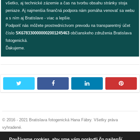
všetko, aj technické zázemie a čas na tvorbu obsahu stránky stoja
peniaze. Aj najmenšia finančná podpora nám pomáha venovať sa webu
a s ním aj Bratislave - viac a lepšie.
Podporiť nás môžete prostredníctvom prevodu na transparentný účet
číslo
SK6783300000002001245463
občianskeho združenia Bratislava
fotogenická.
Ďakujeme.
twitter
facebook
linkedin
pintere
© 2016 - 2021 Bratislava fotogenická Hana Fábry. Všetky práva
vyhradené.
podmienky používania
|
ochrana osobných údajov
|
súhlas s používaním
Používame cookies, aby sme vám poskytli čo najlepší