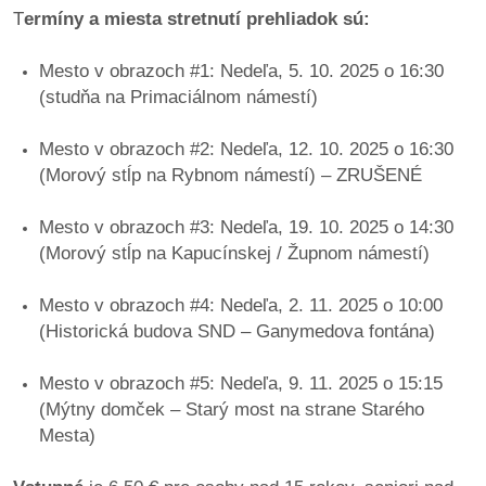
/
T
ermíny a miesta stretnutí prehliadok sú:
výstavy
Mesto v obrazoch #1: Nedeľa, 5. 10. 2025 o 16:30
o
(studňa na Primaciálnom námestí)
nás
Mesto v obrazoch #2: Nedeľa, 12. 10. 2025 o 16:30
podpora
(Morový stĺp na Rybnom námestí) – ZRUŠENÉ
podporte
Mesto v obrazoch #3: Nedeľa, 19. 10. 2025 o 14:30
nás
(Morový stĺp na Kapucínskej / Župnom námestí)
podporili
Mesto v obrazoch #4: Nedeľa, 2. 11. 2025 o 10:00
nás
(Historická budova SND – Ganymedova fontána)
autorské
Mesto v obrazoch #5: Nedeľa, 9. 11. 2025 o 15:15
zázemie
(Mýtny domček – Starý most na strane Starého
Mesta)
kontaktujte
nás