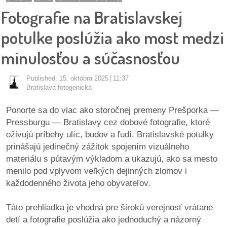
pozvánky
Fotografie na Bratislavskej
Historický
potulke poslúžia ako most medzi
kalendár
minulosťou a súčasnosťou
zákony
Published:
15. októbra 2025
11:37
Bratislava fotogenická
mestské
časti
Ponorte sa do viac ako storočnej premeny
Prešporka —
Pressburgu — Bratislavy
cez dobové fotografie, ktoré
kauzy
oživujú príbehy ulíc, budov a ľudí. Bratislavské potulky
prinášajú jedinečný zážitok spojením vizuálneho
konania
materiálu s pútavým výkladom a ukazujú, ako sa mesto
menilo pod vplyvom veľkých dejinných zlomov i
stavebné
každodenného života jeho obyvateľov.
konania
Táto prehliadka je vhodná pre širokú verejnosť vrátane
pripomienkové
detí a fotografie poslúžia ako jednoduchý a názorný
konania