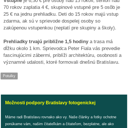
Vstupné
je 6,50 € pre osoby nad 15 rokov, seniori nad
70 rokov zaplatia 4 €, skupinové vstupné pre 5 osôb je
reklama
25 € na jednu prehliadku. Deti do 15 rokov majú vstup
zdarma, ak sú v sprievode dospelej osoby so
zakúpenou vstupenkou (neplatí pre skupiny a školy).
Prehliadky trvajú približne 1,5 hodiny
a trasa má
dĺžku okolo 1 km. Sprievodca Peter Fiala vás prevedie
fascinujúcimi zábermi, priblíži architektúru, osobnosti a
významné udalosti, ktoré formovali dnešnú Bratislavu.
Potulky
Možnosti podpory Bratislavy fotogenickej
Máme radi Bratislavu rovnako ako vy. Naše články a fotky ochotne
ponúkame vám, našim čitateľkám a čitateľom, bezplatne, ale ako