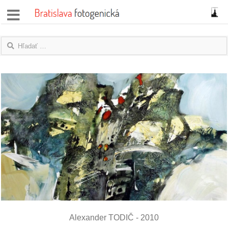
správy
fotoflešky
názory
|
blogy
rozhovory
fotky
protesty
granty
Alexander TODIČ - 2010