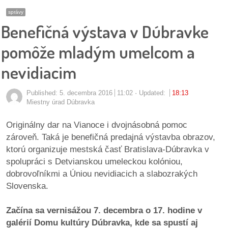
pozvánky
správy
Benefičná výstava v Dúbravke
Historický
kalendár
pomôže mladým umelcom a
nevidiacim
zákony
mestské
Published:
5. decembra 2016
11:02
Updated:
18:13
Miestny úrad Dúbravka
časti
Originálny dar na Vianoce i dvojnásobná pomoc
kauzy
zároveň. Taká je benefičná predajná výstavba obrazov,
ktorú organizuje mestská časť Bratislava-Dúbravka v
konania
spolupráci s Detvianskou umeleckou kolóniou,
dobrovoľníkmi a Úniou nevidiacich a slabozrakých
stavebné
Slovenska.
konania
Začína sa vernisážou 7. decembra o 17. hodine v
pripomienkové
galérií Domu kultúry Dúbravka, kde sa spustí aj
konania