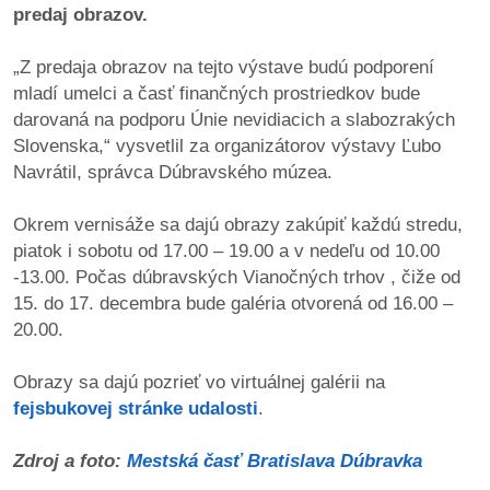
predaj obrazov.
dobrá
„Z predaja obrazov na tejto výstave budú podporení
prax
mladí umelci a časť finančných prostriedkov bude
darovaná na podporu Únie nevidiacich a slabozrakých
práca
Slovenska,“ vysvetlil za organizátorov výstavy Ľubo
Navrátil, správca Dúbravského múzea.
odkazy
Okrem vernisáže sa dajú obrazy zakúpiť každú stredu,
petície
piatok i sobotu od 17.00 – 19.00 a v nedeľu od 10.00
-13.00. Počas dúbravských Vianočných trhov , čiže od
z
15. do 17. decembra bude galéria otvorená od 16.00 –
médií
20.00.
videá
Obrazy sa dajú pozrieť vo virtuálnej galérii na
fejsbukovej stránke udalosti
.
vychádzky
/
Zdroj a foto:
Mestská časť Bratislava Dúbravka
knihy