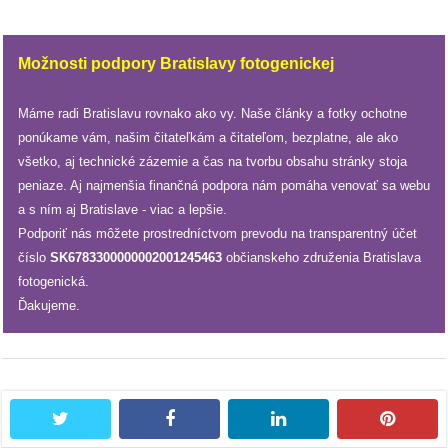
/
výstavy
Možnosti podpory Bratislavy fotogenickej
o
nás
Máme radi Bratislavu rovnako ako vy. Naše články a fotky ochotne
ponúkame vám, našim čitateľkám a čitateľom, bezplatne, ale ako
podpora
všetko, aj technické zázemie a čas na tvorbu obsahu stránky stoja
peniaze. Aj najmenšia finančná podpora nám pomáha venovať sa webu
podporte
a s ním aj Bratislave - viac a lepšie.
nás
Podporiť nás môžete prostredníctvom prevodu na transparentný účet
číslo
SK6783300000002001245463
občianskeho združenia Bratislava
podporili
fotogenická.
nás
Ďakujeme.
autorské
zázemie
kontaktujte
twitter
facebook
linkedin
pintere
nás