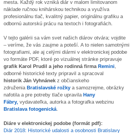
mesta. Každý rok vzniká diár v malom limitovanom
náklade ručnou knihárskou technikou a využíva
dobrá
profesionálnu tlač, kvalitný papier, originálnu grafiku a
prax
odbornú autorskú prácu na textoch i fotografiách.
práca
V tejto galérii sa vám svet našich diárov otvára; vojdite
– veríme, že vás zaujme a poteší. A to nielen samotnými
odkazy
fotografiami, ale aj celými diármi v elektronickej podobe
vo formáte PDF, ktoré po vizuálnej stránke pripravuje
petície
grafik Karol Prudil a jeho rodinná firma
Remini
,
odborné historické texty pripravil a spracoval
z
historik
Ján Vyhnánek
z občianskeho
médií
združenia
Bratislavské rožky
a samozrejme, obrázky
nafotila a pre potreby tlače upravila
Hany
videá
Fábry,
vydavateľka, autorka a fotografka webzinu
Bratislava fotogenická
.
vychádzky
/
Diáre v elektronickej podobe (formát pdf):
knihy
Diár 2018: Historické udalosti a osobnosti Bratislavy