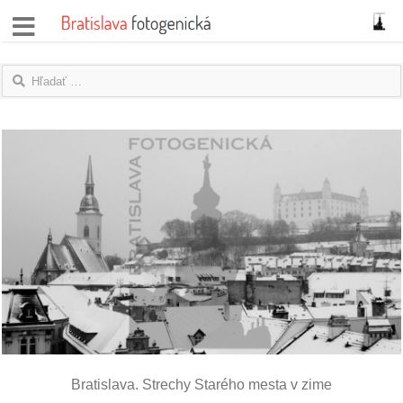
správy
fotoflešky
názory
|
blogy
rozhovory
fotky
protesty
granty
Bratislava. Strechy Starého mesta v zime