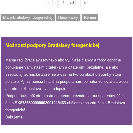
«
‹
z
3
›
»
Diáre Bratislavy fotogenickej
Hana Fábry
Remini
Možnosti podpory Bratislavy fotogenickej
Máme radi Bratislavu rovnako ako vy. Naše články a fotky ochotne
ponúkame vám, našim čitateľkám a čitateľom, bezplatne, ale ako
všetko, aj technické zázemie a čas na tvorbu obsahu stránky stoja
peniaze. Aj najmenšia finančná podpora nám pomáha venovať sa webu
a s ním aj Bratislave - viac a lepšie.
Podporiť nás môžete prostredníctvom prevodu na transparentný účet
číslo
SK6783300000002001245463
občianskeho združenia Bratislava
fotogenická.
Ďakujeme.