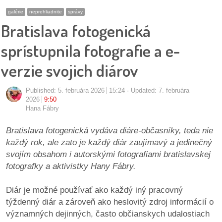
pozvánky
galérie
neprehliadnite
správy
Bratislava fotogenická
Historický
kalendár
sprístupnila fotografie a e-
verzie svojich diárov
zákony
mestské
Published:
5. februára 2026
15:24
Updated: 7. februára
2026
9:50
časti
Hana Fábry
kauzy
Bratislava fotogenická vydáva diáre-občasníky, teda nie
každý rok, ale zato je každý diár zaujímavý a jedinečný
konania
svojím obsahom i autorskými fotografiami bratislavskej
fotografky a aktivistky Hany Fábry.
stavebné
konania
Diár je možné používať ako každý iný pracovný
týždenný diár a zároveň ako heslovitý zdroj informácií o
pripomienkové
významných dejinných, často občianskych udalostiach
konania