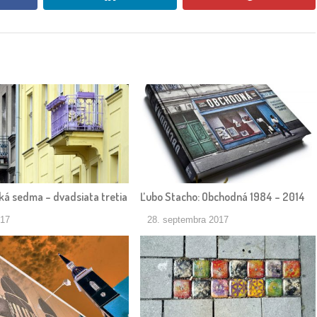
ká sedma – dvadsiata tretia
Ľubo Stacho: Obchodná 1984 – 2014
017
28. septembra 2017