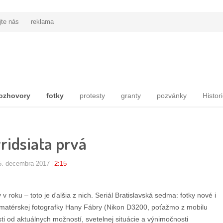
jte nás
reklama
ozhovory
fotky
protesty
granty
pozvánky
Histor
ridsiata prvá
5. decembra 2017
2:15
v roku – toto je ďalšia z nich. Seriál Bratislavská sedma: fotky nové i
j amatérskej fotografky Hany Fábry (Nikon D3200, poťažmo z mobilu
osti od aktuálnych možností, svetelnej situácie a výnimočnosti