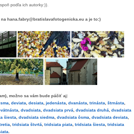
spoň podľa ich autorky:)).
na hana.fabry@bratislavafotogenicka.eu a je to:)
fam), možno sa vám bude páčiť aj:
ôsma
,
deviata
,
desiata
,
jedenásta
,
dvanásta
,
trinásta
,
štrnásta
,
evätnásta
,
dvadsiata
,
dvadsiata prvá
,
dvadsiata druhá
,
dvadsiata
a šiesta
,
dvadsiata siedma
,
dvadsiata ôsma
,
dvadsiata deviata
,
tretia
,
tridsiata štvrtá
,
tridsiata piata
,
tridsiata šiesta
,
tridsiata
siata
.