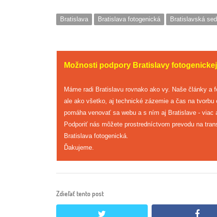
Bratislava
Bratislava fotogenická
Bratislavská se
Možnosti podpory Bratislavy fotogenickej
Máme radi Bratislavu rovnako ako vy. Naše články a 
ale ako všetko, aj technické zázemie a čas na tvorbu
pomáha venovať sa webu a s ním aj Bratislave - viac a
Podporiť nás môžete prostredníctvom prevodu na tran
Bratislava fotogenická.
Ďakujeme.
Zdieľať tento post
twitter
face