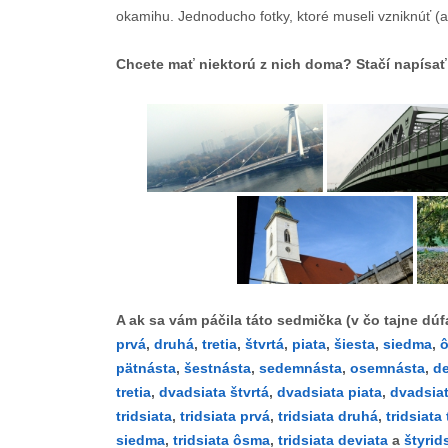
okamihu. Jednoducho fotky, ktoré museli vzniknúť (a
Chcete mať niektorú z nich doma? Stačí napísať 
A ak sa vám páčila táto sedmička (v čo tajne dú
prvá
,
druhá
,
tretia
,
štvrtá
,
piata
,
šiesta
,
siedma
,
pätnásta
,
šestnásta
,
sedemnásta
,
osemnásta
,
d
tretia
,
dvadsiata štvrtá
,
dvadsiata piata
,
dvadsiat
tridsiata
,
tridsiata prvá
,
tridsiata druhá
,
tridsiata 
siedma
,
tridsiata ôsma
,
tridsiata deviata
a
štyrid