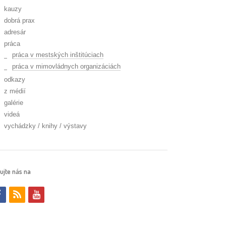
kauzy
dobrá prax
adresár
práca
práca v mestských inštitúciach
práca v mimovládnych organizáciách
odkazy
z médií
galérie
videá
vychádzky / knihy / výstavy
ujte nás na
f
r
y
a
s
o