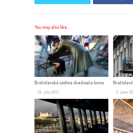
You may also like...
Bratislavská sedma dvadsiata ôsma
Bratislavs
16. júla 2017
5. júna 2