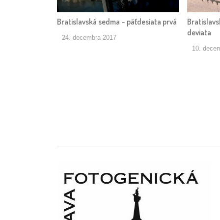
Bratislavská sedma – päťdesiata prvá
Bratislavs
deviata
24. decembra 2017
10. dece