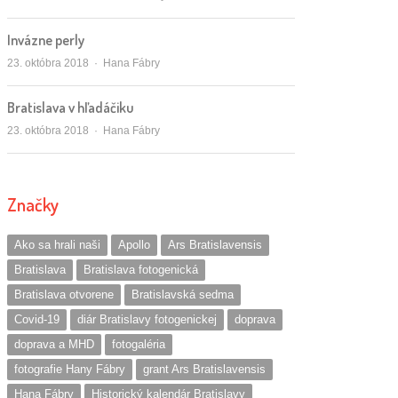
Invázne perly
Autor/ka
23. októbra 2018
Hana Fábry
Bratislava v hľadáčiku
Autor/ka
23. októbra 2018
Hana Fábry
Značky
Ako sa hrali naši
Apollo
Ars Bratislavensis
Bratislava
Bratislava fotogenická
Bratislava otvorene
Bratislavská sedma
Covid-19
diár Bratislavy fotogenickej
doprava
doprava a MHD
fotogaléria
fotografie Hany Fábry
grant Ars Bratislavensis
Hana Fábry
Historický kalendár Bratislavy