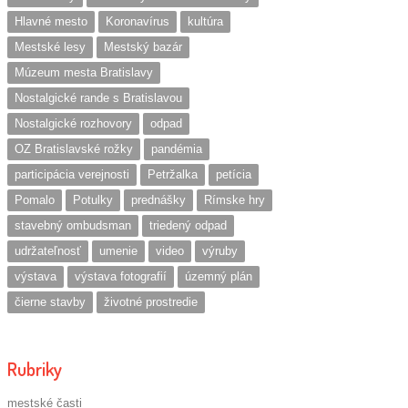
Hlavné mesto
Koronavírus
kultúra
Mestské lesy
Mestský bazár
Múzeum mesta Bratislavy
Nostalgické rande s Bratislavou
Nostalgické rozhovory
odpad
OZ Bratislavské rožky
pandémia
participácia verejnosti
Petržalka
petícia
Pomalo
Potulky
prednášky
Rímske hry
stavebný ombudsman
triedený odpad
udržateľnosť
umenie
video
výruby
výstava
výstava fotografií
územný plán
čierne stavby
životné prostredie
Rubriky
mestské časti