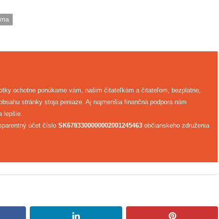
dma
fotky ochotne ponúkame vám, našim čitateľkám a čitateľom, bezplatne,
 obsahu stránky stoja peniaze. Aj najmenšia finančná podpora nám
 lepšie.
sparentný účet číslo
SK6783300000002001245463
občianskeho združenia
book
linkedin
pinterest