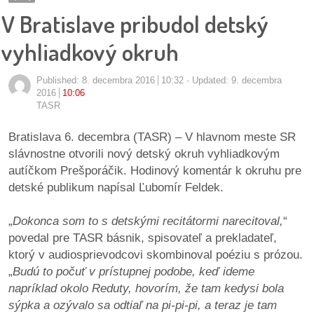
pozvánky
V Bratislave pribudol detský
Historický
vyhliadkový okruh
kalendár
Published:
8. decembra 2016
10:32
Updated: 9. decembra
zákony
2016
10:06
TASR
mestské
Bratislava 6. decembra (TASR) – V hlavnom meste SR
časti
slávnostne otvorili nový detský okruh vyhliadkovým
autíčkom Prešporáčik. Hodinový komentár k okruhu pre
kauzy
detské publikum napísal Ľubomír Feldek.
konania
„
Dokonca som to s detskými recitátormi narecitoval,
“
povedal pre TASR básnik, spisovateľ a prekladateľ,
stavebné
ktorý v audiosprievodcovi skombinoval poéziu s prózou.
konania
„
Budú to počuť v prístupnej podobe, keď ideme
napríklad okolo Reduty, hovorím, že tam kedysi bola
pripomienkové
sýpka a ozývalo sa odtiaľ na pi-pi-pi, a teraz je tam
konania