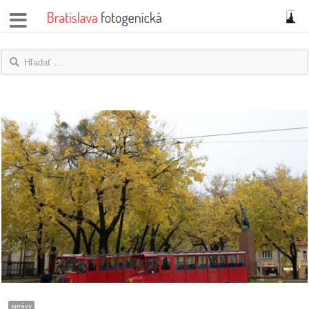
správy
fotoflešky
názory
|
blogy
rozhovory
fotky
protesty
granty
správy