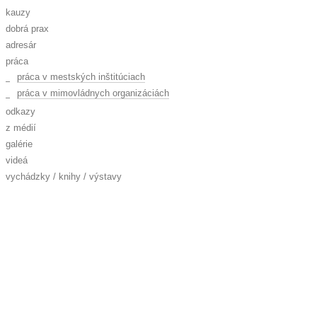
kauzy
dobrá prax
adresár
práca
práca v mestských inštitúciach
práca v mimovládnych organizáciách
odkazy
z médií
galérie
videá
vychádzky / knihy / výstavy