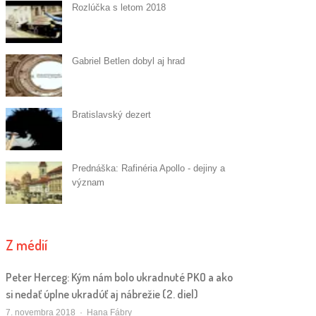
Rozlúčka s letom 2018
Gabriel Betlen dobyl aj hrad
Bratislavský dezert
Prednáška: Rafinéria Apollo - dejiny a
význam
Z médií
Peter Herceg: Kým nám bolo ukradnuté PKO a ako
si nedať úplne ukradúť aj nábrežie (2. diel)
Autor/ka
7. novembra 2018
Hana Fábry