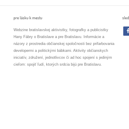
pre lásku k mestu
sled
Webzine bratislavskej aktivistky, fotografky a publicistky
Hany Fábry o Bratislave a pre Bratislavu. Informácie a
názory z prostredia občianskej spoločnosti bez prifarbovania
developermi a politickými bábkami. Aktivity občianskych
iniciatív, združení, jednotlivcov či ad hoc spojení s jediným
cieľom: spojiť ľudí, ktorých srdcia bijú pre Bratislavu.