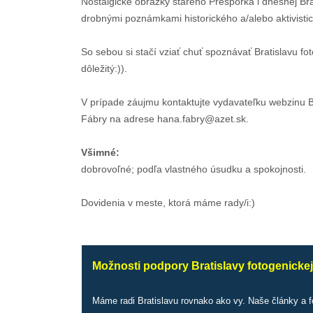
Nostalgické obrázky starého Prešporka i dnešnej Br
drobnými poznámkami historického a/alebo aktivisti
So sebou si stačí vziať chuť spoznávať Bratislavu fot
dôležitý:)).
V prípade záujmu kontaktujte vydavateľku webzinu Br
Fábry na adrese hana.fabry@azet.sk.
Všimné:
dobrovoľné; podľa vlastného úsudku a spokojnosti.
Dovidenia v meste, ktorá máme rady/i:)
Možnosti podpory Bratislavy fotogenickej
Máme radi Bratislavu rovnako ako vy. Naše články a 