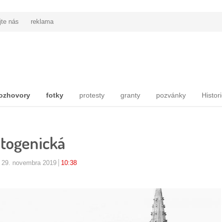
jte nás
reklama
ozhovory
fotky
protesty
granty
pozvánky
Histor
otogenická
 29. novembra 2019
10:38