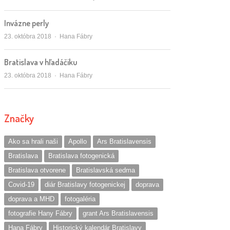
Invázne perly
Autor/ka
23. októbra 2018
Hana Fábry
Bratislava v hľadáčiku
Autor/ka
23. októbra 2018
Hana Fábry
Značky
Ako sa hrali naši
Apollo
Ars Bratislavensis
Bratislava
Bratislava fotogenická
Bratislava otvorene
Bratislavská sedma
Covid-19
diár Bratislavy fotogenickej
doprava
doprava a MHD
fotogaléria
fotografie Hany Fábry
grant Ars Bratislavensis
Hana Fábry
Historický kalendár Bratislavy