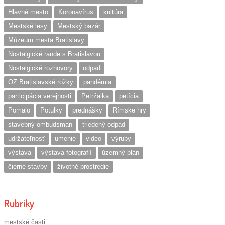
Hlavné mesto
Koronavírus
kultúra
Mestské lesy
Mestský bazár
Múzeum mesta Bratislavy
Nostalgické rande s Bratislavou
Nostalgické rozhovory
odpad
OZ Bratislavské rožky
pandémia
participácia verejnosti
Petržalka
petícia
Pomalo
Potulky
prednášky
Rímske hry
stavebný ombudsman
triedený odpad
udržateľnosť
umenie
video
výruby
výstava
výstava fotografií
územný plán
čierne stavby
životné prostredie
Rubriky
mestské časti