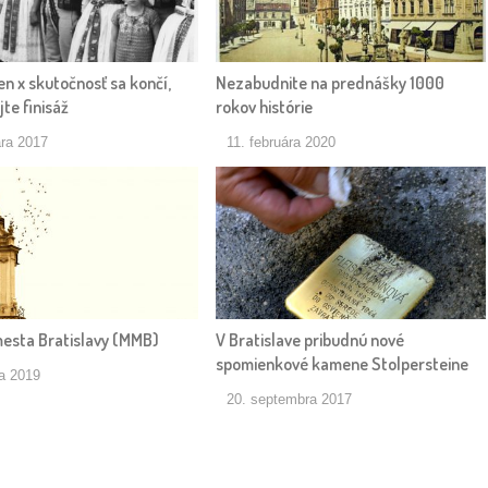
n x skutočnosť sa končí,
Nezabudnite na prednášky 1000
te finisáž
rokov histórie
ára 2017
11. februára 2020
sta Bratislavy (MMB)
V Bratislave pribudnú nové
spomienkové kamene Stolpersteine
ra 2019
20. septembra 2017