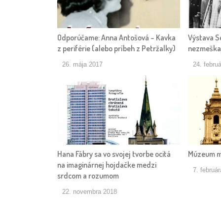
Odporúčame: Anna Antošová – Kavka
Výstava Se
z periférie (alebo príbeh z Petržalky)
nezmeškaj
26. mája 2017
24. febru
Hana Fábry sa vo svojej tvorbe ocitá
Múzeum me
na imaginárnej hojdačke medzi
7. februá
srdcom a rozumom
22. novembra 2018