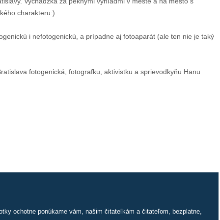
atislavy. Vychádzka za peknými výhľadmi v meste a na mesto s
ckého charakteru:)
ogenickú i nefotogenickú, a prípadne aj fotoaparát (ale ten nie je taký
atislava fotogenická, fotografku, aktivistku a sprievodkyňu Hanu
fotky ochotne ponúkame vám, našim čitateľkám a čitateľom, bezplatne,