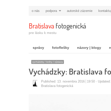
o nás
podpora
autorské zázemie
kontaktu
Bratislava
fotogenická
pre lásku k mestu
správy
fotoflešky
názory | blogy
r
vychádzky / knihy / výstavy
Vychádzky: Bratislava f
Published:
13. novembra 2016
19:50
Updated:
Autor/ka
Bratislava fotogenická