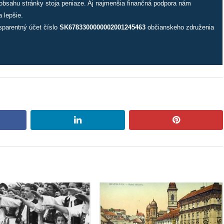
 obsahu stránky stoja peniaze. Aj najmenšia finančná podpora nám
 lepšie.
sparentný účet číslo
SK6783300000002001245463
občianskeho združenia
book
linkedin
pinterest