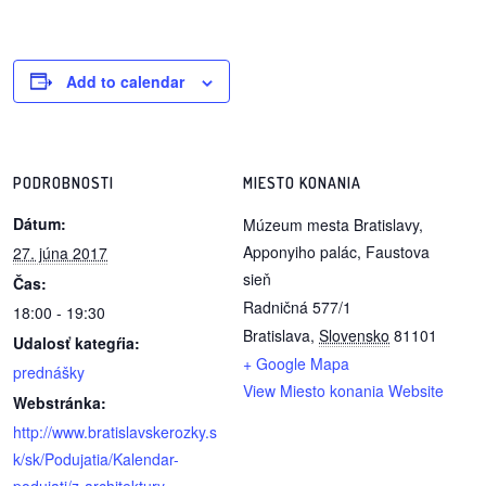
dobrá
prax
Add to calendar
práca
odkazy
PODROBNOSTI
MIESTO KONANIA
Dátum:
Múzeum mesta Bratislavy,
petície
Apponyiho palác, Faustova
27. júna 2017
sieň
Čas:
z
Radničná 577/1
18:00 - 19:30
médií
Bratislava
,
Slovensko
81101
Udalosť kategŕia:
+ Google Mapa
videá
prednášky
View Miesto konania Website
Webstránka:
vychádzky
http://www.bratislavskerozky.s
/
k/sk/Podujatia/Kalendar-
knihy
podujati/z-architektury-