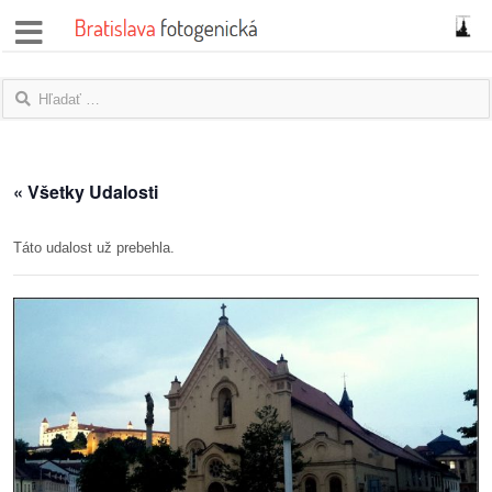
správy
fotoflešky
názory
« Všetky Udalosti
|
blogy
Táto udalost už prebehla.
rozhovory
fotky
protesty
granty