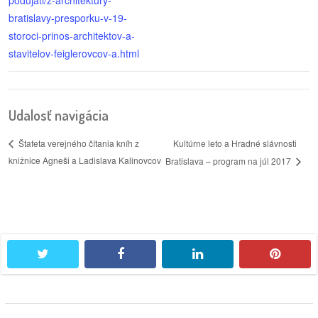
/
bratislavy-presporku-v-19-
výstavy
storoci-prinos-architektov-a-
stavitelov-feiglerovcov-a.html
o
nás
podpora
Udalosť navigácia
podporte
Kultúrne leto a Hradné slávnosti
Štafeta verejného čítania kníh z
nás
knižnice Agneši a Ladislava Kalinovcov
Bratislava – program na júl 2017
podporili
nás
autorské
twitter
facebook
linkedin
pintere
zázemie
kontaktujte
nás