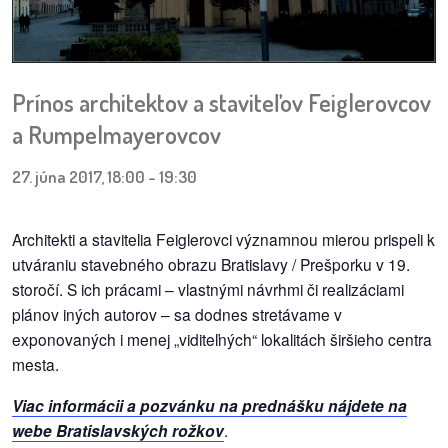
pozvánky
Historický
kalendár
Prínos architektov a staviteľov Feiglerovcov
a Rumpelmayerovcov
zákony
27. júna 2017, 18:00
-
19:30
mestské
časti
Architekti a stavitelia Feiglerovci významnou mierou prispeli k
kauzy
utváraniu stavebného obrazu Bratislavy / Prešporku v 19.
storočí. S ich prácami – vlastnými návrhmi či realizáciami
konania
plánov iných autorov – sa dodnes stretávame v
exponovaných i menej „viditeľných“ lokalitách širšieho centra
stavebné
mesta.
konania
Viac informácii a pozvánku na prednášku nájdete na
pripomienkové
webe Bratislavských rožkov
.
konania