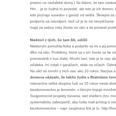
priamo na neďaleké domy.) Sú blázni, že tam ostáv
Hm… je to čudné to povedať, ale toto je ich domov. I
kde poznajú susedov z garáží od vedľa. Škriepia sa s
podporia sa navzájom, keď už je to na nevydržanie. Ni
majú za sebou roky života na ulici a tie priniesli p
Niektorí z tých, čo tam žili, odišli
Niektorým pomohla Anka a podarilo sa im s jej pomocou o
dlho na ulici. Problémy, ktoré sa v ich živote za tie r
premiestnili o kus ďalej. Mnohí tam, kde je to viac s
zďaleka. Iní ostali v garážach, stále na očiach. Odmi
Na ulici sú mnohí z nich viac ako 10 rokov. Nazýva
domova ukázalo, že takíto ľudia v Bratislave tv
relevantne veľká skupina ľudí za 10 rokov nevie dost
bezdomovectvo je fenomén, s ktorým bojuje množstvo 
Svojpomocné projekty bývania, wet shelters (tzv. mokr
systematicky zabezpečiť, aby ľudia mali prístup k
bezdomovectva – napr zaujimavy link je tu: http://