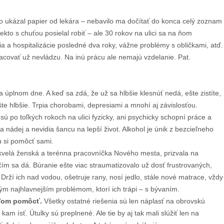
 ukázal papier od lekára – nebavilo ma dočítať do konca celý zoznam
kto s chuťou posielal robiť – ale 30 rokov na ulici sa na ňom
a hospitalizácie posledné dva roky, vážne problémy s obličkami, atď.
acovať už nevládzu. Na inú prácu ale nemajú vzdelanie. Pat.
na úplnom dne. A keď sa zdá, že už sa hlbšie klesnúť nedá, ešte zistíte,
te hlbšie. Trpia chorobami, depresiami a mnohí aj závislosťou.
 sú po toľkých rokoch na ulici fyzicky, ani psychicky schopní práce a
a nádej a nevidia šancu na lepší život. Alkohol je únik z bezcieľneho
u si pomôcť sami.
skvelá ženská a terénna pracovníčka Nového mesta, prizvala na
 sa dá. Búranie ešte viac straumatizovalo už dosť frustrovaných,
. Drží ich nad vodou, ošetruje rany, nosí jedlo, stále nové matrace, vždy
ým najhlavnejším problémom, ktorí ich trápi – s bývaním.
uďom pomôcť.
Všetky ostatné riešenia sú len náplasť na obrovskú
am ísť. Útulky sú preplnené. Ale tie by aj tak mali slúžiť len na