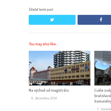
Zdieľať tento post
twitter
face
You may also like...
Na východ od magistrátu
Ľudia zod
bratislav
8. decembra 2016
komunálny
7. novem