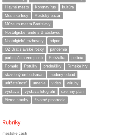
Hlavné mesto
Koronavírus
kultúra
Mestské lesy
Mestský bazár
Múzeum mesta Bratislavy
Nostalgické rande s Bratislavou
Nostalgické rozhovory
odpad
OZ Bratislavské rožky
pandémia
participácia verejnosti
Petržalka
petícia
Pomalo
Potulky
prednášky
Rímske hry
stavebný ombudsman
triedený odpad
udržateľnosť
umenie
video
výruby
výstava
výstava fotografií
územný plán
čierne stavby
životné prostredie
Rubriky
mestské časti