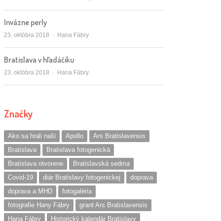
Invázne perly
Autor/ka
23. októbra 2018
Hana Fábry
Bratislava v hľadáčiku
Autor/ka
23. októbra 2018
Hana Fábry
Značky
Ako sa hrali naši
Apollo
Ars Bratislavensis
Bratislava
Bratislava fotogenická
Bratislava otvorene
Bratislavská sedma
Covid-19
diár Bratislavy fotogenickej
doprava
doprava a MHD
fotogaléria
fotografie Hany Fábry
grant Ars Bratislavensis
Hana Fábry
Historický kalendár Bratislavy