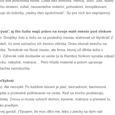
mínus dve poschodia nižšie. Ľudia bez domova. Renča, Jožo, Julo, Bukši,
chu stratení, zúfalí, neuveriteľne srdeční, pohostinní, komplikovaní,
ú do kolonky „riadny člen spoločnosti“. Sú pre nich len nepríjemný
ývať; aj títo ľudia majú právo na svoje malé miesto pod slnkom
t. Dvojičky Julo a Jožo sa za posledný mesiac sťahovali už štyrikrát! Z
týždeň, čo sme súčasťou ich životov zblízka. Dnes zbúrali strechu na
tka. Tentokrát nie Nové mesto, ale firma, ktorej už dlhšie ležia v
de. Záhorák celé doobedie vo veste (a la Rambo) fúrikom vynáša odpad
iecku, nábytok, matrace… Peťo hľadá materiál a potom upravuje
plachta nezošuchla.
ľkýkrát
tip). Ale nezvykli. Po každom búraní je plač, bezradnosť, bezmocná
itie a protestné polihávanie na ceste. Keď sa trochu pozbierajú,
 ďalej. Znovu si musia vytvoriť domov, kúrenie, matrace a preniesť to,
ako predtým.
vej garáži. (Tipujem, že moc dlho nie, lebo z piecky sa dym valí