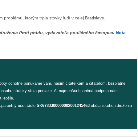
 problému, ktorým trpia stovky ľudí v celej Bratislave.
združenia Proti prúdu, vydavateľa pouličného časopisu
Nota
fotky ochotne ponúkame vám, našim čitateľkám a čitateľom, bezplatne,
 obsahu stránky stoja peniaze. Aj najmenšia finančná podpora nám
 lepšie.
sparentný účet číslo
SK6783300000002001245463
občianskeho združenia