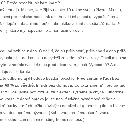
ajú? Prečo neodídu niekam inam?
ný nemajú. Miesto, kde žijú viac ako 10 rokov svojho života. Miesto,
 nimi pre malichernosti, tak ako hocakí iní susedia, vypočujú sa a
e lepšie, ale ani nie horšie, ako akíkoľvek iní susedia. Až na to, že
roblémy, ktoré my nepoznáme a nemusíme riešiť.
draziť sa z dna. Ostali tí, čo sú príliš starí, príliš chorí alebo príliš
oky nakopili, predsa nikto nevyrieši za jeden až dva roky. Ostali a len sa
kryté, v neďalekých kríkoch pred očami verejnosti. Vyriešené? Ani
etajú sa „odpratať“.
 sa to odborne aj dlhodobé bezdomovectvo.
Prvé sčítanie ľudí bez
oria 40 % zo všetkých ľudí bez domova.
Čo to znamená? Keď sa tak
ať z ulice, jasne potvrdzuje, že niekde v systéme je chyba. Dlhodobé
krajín. A dobrá správa je, že našli funkčné systémové riešenia.
é útulky pre ľudí ťažko závislých od alkoholu), housing first a hlavne
 cenovo dostupnému bývaniu. (Koho zaujíma téma ukončovania
homelesshub.ca/solutions/ending-homelessness.)