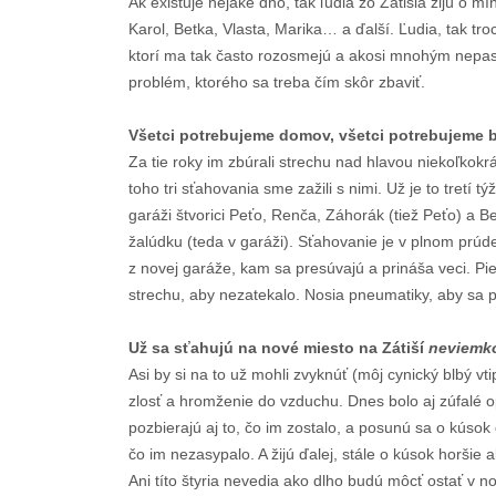
Ak existuje nejaké dno, tak ľudia zo Zátišia žijú o 
Karol, Betka, Vlasta, Marika… a ďalší. Ľudia, tak tro
ktorí ma tak často rozosmejú a akosi mnohým nepasuj
problém, ktorého sa treba čím skôr zbaviť.
Všetci potrebujeme domov, všetci potrebujeme b
Za tie roky im zbúrali strechu nad hlavou niekoľkokrá
toho tri sťahovania sme zažili s nimi. Už je to tretí 
garáži štvorici Peťo, Renča, Záhorák (tiež Peťo) a Be
žalúdku (teda v garáži). Sťahovanie je v plnom prú
z novej garáže, kam sa presúvajú a prináša veci. P
strechu, aby nezatekalo. Nosia pneumatiky, aby sa 
Už sa sťahujú na nové miesto na Zátiší
neviemko
Asi by si na to už mohli zvyknúť (môj cynický blbý v
zlosť a hromženie do vzduchu. Dnes bolo aj zúfalé op
pozbierajú aj to, čo im zostalo, a posunú sa o kúsok
čo im nezasypalo. A žijú ďalej, stále o kúsok horšie 
Ani títo štyria nevedia ako dlho budú môcť ostať v no