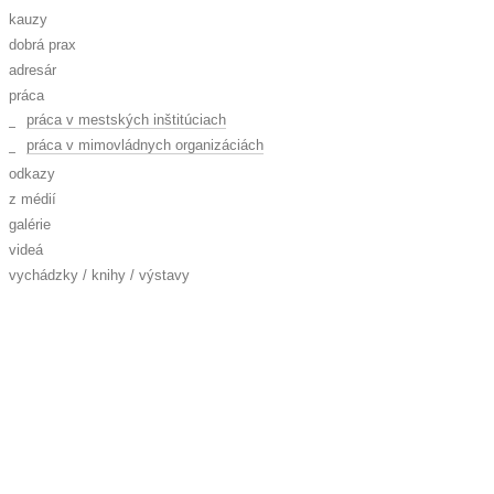
kauzy
dobrá prax
adresár
práca
práca v mestských inštitúciach
práca v mimovládnych organizáciách
odkazy
z médií
galérie
videá
vychádzky / knihy / výstavy