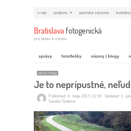
o nás
podpora
autorské zázemie
kontaktu
Bratislava
fotogenická
pre lásku k mestu
správy
fotoflešky
názory | blogy
r
názory | blogy
Je to neprípustné, neľu
Published:
4. mája 2017
11:19
Updated: 1. jú
Autor/ka
Sandra Tordová