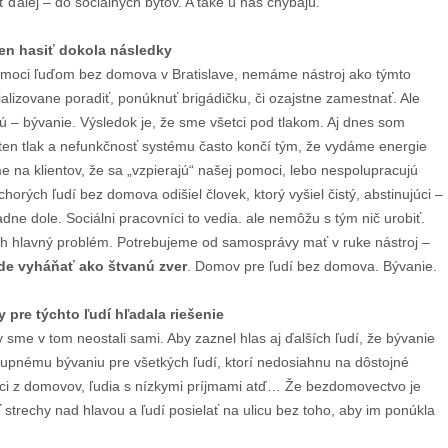
ďalej – do sociálnych bytov. A také u nás chýbajú.
len hasiť dokola následky
omoci ľuďom bez domova v Bratislave, nemáme nástroj ako týmto
lizovane poradiť, ponúknuť brigádičku, či ozajstne zamestnať. Ale
ú – bývanie. Výsledok je, že sme všetci pod tlakom. Aj dnes som
 ten tlak a nefunkčnosť systému často končí tým, že vydáme energie
e na klientov, že sa „vzpierajú“ našej pomoci, lebo nespolupracujú
orých ľudí bez domova odišiel človek, ktorý vyšiel čistý, abstinujúci –
padne dole. Sociálni pracovníci to vedia. ale nemôžu s tým nič urobiť.
ch hlavný problém. Potrebujeme od samosprávy mať v ruke nástroj –
ude vyháňať ako štvanú zver
. Domov pre ľudí bez domova. Bývanie.
 pre týchto ľudí hľadala riešenie
sme v tom neostali sami. Aby zaznel hlas aj ďalších ľudí, že bývanie
tupnému bývaniu pre všetkých ľudí, ktorí nedosiahnu na dôstojné
anci z domovov, ľudia s nízkymi príjmami atď… Že bezdomovectvo je
strechy nad hlavou a ľudí posielať na ulicu bez toho, aby im ponúkla