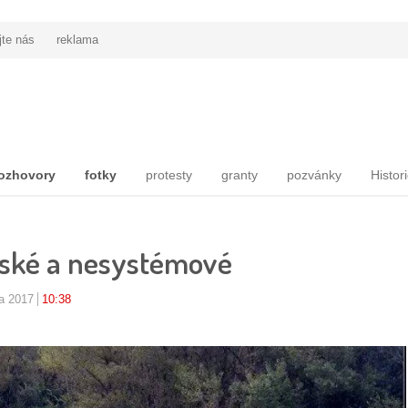
jte nás
reklama
ozhovory
fotky
protesty
granty
pozvánky
Histor
dské a nesystémové
na 2017
10:38