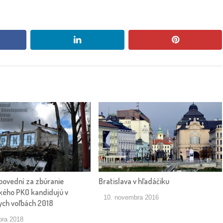
book
linkedin
pinterest
povední za zbúranie
Bratislava v hľadáčiku
ského PKO kandidujú v
10. novembra 2016
ch voľbách 2018
bra 2018