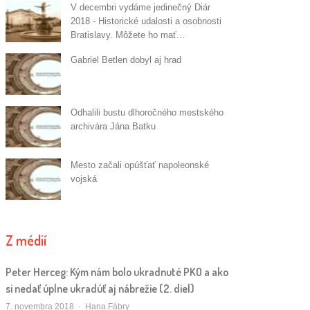
V decembri vydáme jedinečný Diár
2018 - Historické udalosti a osobnosti
Bratislavy. Môžete ho mať...
Gabriel Betlen dobyl aj hrad
Odhalili bustu dlhoročného mestského
archivára Jána Batku
Mesto začali opúšťať napoleonské
vojská
Z médií
Peter Herceg: Kým nám bolo ukradnuté PKO a ako
si nedať úplne ukradúť aj nábrežie (2. diel)
Autor/ka
7. novembra 2018
Hana Fábry