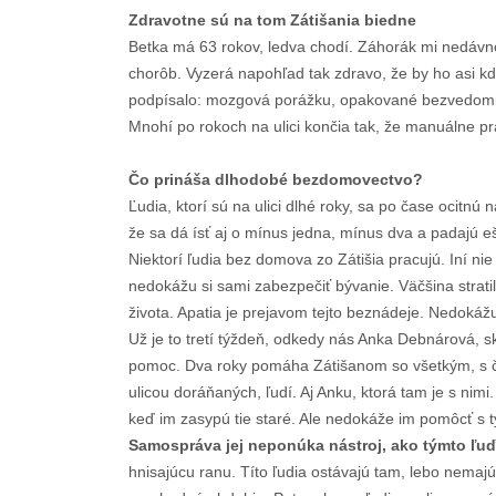
Zdravotne sú na tom Zátišania biedne
Betka má 63 rokov, ledva chodí. Záhorák mi nedávno
chorôb. Vyzerá napohľad tak zdravo, že by ho asi kde
podpísalo: mozgová porážku, opakované bezvedomia 
Mnohí po rokoch na ulici končia tak, že manuálne pr
Čo prináša dlhodobé bezdomovectvo?
Ľudia, ktorí sú na ulici dlhé roky, sa po čase ocitnú 
že sa dá ísť aj o mínus jedna, mínus dva a padajú eš
Niektorí ľudia bez domova zo Zátišia pracujú. Iní nie
nedokážu si sami zabezpečiť bývanie. Väčšina stratil
života. Apatia je prejavom tejto beznádeje. Nedokáž
Už je to tretí týždeň, odkedy nás Anka Debnárová, 
pomoc. Dva roky pomáha Zátišanom so všetkým, s čím
ulicou doráňaných, ľudí. Aj Anku, ktorá tam je s nimi
keď im zasypú tie staré. Ale nedokáže im pomôcť s t
Samospráva jej neponúka nástroj, ako týmto ľ
hnisajúcu ranu. Títo ľudia ostávajú tam, lebo nemajú k