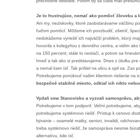
prechodné obdobie. Potom by sa ľudia mali presunúť 
Je to frustrujúce, nemať ako pomôcť človeku a 
Ani my, neziskovky, ktoré zaobstarávame väčšinu p
ľuďom pomôcť. Môžeme ich povzbudiť, ošetriť, špecia
nedokážeme vyriešiť ich najväčší problém, ktorý maj
hovorila s kolegyňou z denného centra, a vidím ako
na 150 percent, stále to nestačí, a potom sa hnevám
hneď a tak ako si predstavujeme. Dnes z útulku pre ch
a nemal kam ísť. Tak prišiel na ulicu a opil sa. Zas 
Potrebujeme ponúknuť našim klientom riešenie na i
bezpečné stabilné miesto, odkiaľ ich nikto neb
Vydali sme Stanovisko a vyzvali samosprávu, aby
Potrebujeme v tom podporiť. Veľmi potrebujeme, aby 
potrebujeme systémovo riešiť. Prístup k cenovo dos
bývanie – osamelé matky, seniori, invalidi, odchov
treba systémovo riešiť, že samospráva nesmie búrať 
alternatívu, kde ísť.