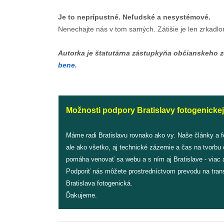
Je to neprípustné. Neľudské a nesystémové.
Nenechajte nás v tom samých. Zátišie je len zrkadlom
Autorka je štatutárna zástupkyňa občianskeho 
bene
.
Možnosti podpory Bratislavy fotogenickej
Máme radi Bratislavu rovnako ako vy. Naše články a 
ale ako všetko, aj technické zázemie a čas na tvorbu
pomáha venovať sa webu a s ním aj Bratislave - viac a
Podporiť nás môžete prostredníctvom prevodu na tran
Bratislava fotogenická.
Ďakujeme.