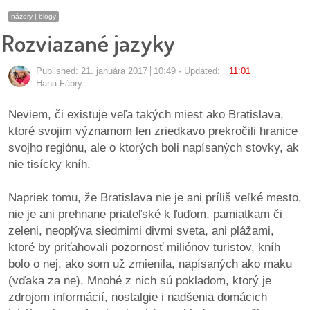
pozvánky
názory | blogy
Rozviazané jazyky
Historický
kalendár
Published:
21. januára 2017
10:49
Updated:
11:01
Hana Fábry
zákony
Neviem, či existuje veľa takých miest ako Bratislava,
mestské
ktoré svojim významom len zriedkavo prekročili hranice
časti
svojho regiónu, ale o ktorých boli napísaných stovky, ak
nie tisícky kníh.
kauzy
Napriek tomu, že Bratislava nie je ani príliš veľké mesto,
konania
nie je ani prehnane priateľské k ľuďom, pamiatkam či
zeleni, neoplýva siedmimi divmi sveta, ani plážami,
stavebné
ktoré by priťahovali pozornosť miliónov turistov, kníh
konania
bolo o nej, ako som už zmienila, napísaných ako maku
(vďaka za ne). Mnohé z nich sú pokladom, ktorý je
pripomienkové
zdrojom informácií, nostalgie i nadšenia domácich
konania