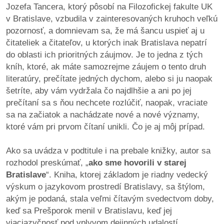
/
Jozefa Tancera, ktorý pôsobí na Filozofickej fakulte UK
výstavy
v Bratislave, vzbudila v zainteresovaných kruhoch veľkú
pozornosť, a domnievam sa, že má šancu uspieť aj u
o
čitateliek a čitateľov, u ktorých inak Bratislava nepatrí
nás
do oblasti ich prioritných záujmov. Je to jedna z tých
kníh, ktoré, ak máte samozrejme záujem o tento druh
podpora
literatúry, prečítate jedných dychom, alebo si ju naopak
šetríte, aby vám vydržala čo najdlhšie a ani po jej
podporte
prečítaní sa s ňou nechcete rozlúčiť, naopak, vraciate
nás
sa na začiatok a nachádzate nové a nové významy,
ktoré vám pri prvom čítaní unikli. Čo je aj môj prípad.
podporili
nás
Ako sa uvádza v podtitule i na prebale knižky, autor sa
rozhodol preskúmať, „
ako sme hovorili v starej
autorské
Bratislave
“. Kniha, ktorej základom je riadny vedecký
zázemie
výskum o jazykovom prostredí Bratislavy, sa štýlom,
akým je podaná, stala veľmi čítavým svedectvom doby,
kontaktujte
keď sa Prešporok menil v Bratislavu, keď jej
nás
viacjazyčnosť pod vplyvom dejinných udalostí