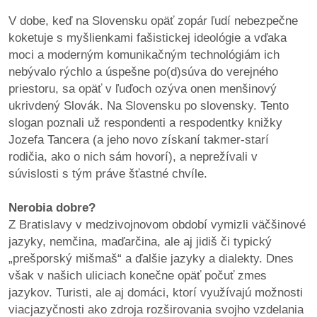
V dobe, keď na Slovensku opäť zopár ľudí nebezpečne
koketuje s myšlienkami fašistickej ideológie a vďaka
moci a moderným komunikačným technológiám ich
nebývalo rýchlo a úspešne po(d)súva do verejného
priestoru, sa opäť v ľuďoch ozýva onen menšinový
ukrivdený Slovák. Na Slovensku po slovensky. Tento
slogan poznali už respondenti a respodentky knižky
Jozefa Tancera (a jeho novo získaní takmer-starí
rodičia, ako o nich sám hovorí), a neprežívali v
súvislosti s tým práve šťastné chvíle.
Nerobia dobre?
Z Bratislavy v medzivojnovom období vymizli väčšinové
jazyky, nemčina, maďarčina, ale aj jidiš či typický
„prešporský mišmaš“ a ďalšie jazyky a dialekty. Dnes
však v našich uliciach konečne opäť počuť zmes
jazykov. Turisti, ale aj domáci, ktorí využívajú možnosti
viacjazyčnosti ako zdroja rozširovania svojho vzdelania