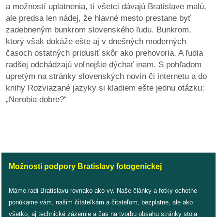
a možností uplatnenia, tí všetci dávajú Bratislave malú,
ale predsa len nádej, že hlavné mesto prestane byť
zadebneným bunkrom slovenského ľudu. Bunkrom,
ktorý však dokáže ešte aj v dnešných moderných
časoch ostatných pridusiť skôr ako prehovoria. A ľudia
radšej odchádzajú voľnejšie dýchať inam. S pohľadom
upretým na stránky slovenských novín či internetu a do
knihy Rozviazané jazyky si kladiem ešte jednu otázku:
„Nerobia dobre?“
Možnosti podpory Bratislavy fotogenickej
Máme radi Bratislavu rovnako ako vy. Naše články a fotky ochotne
ponúkame vám, našim čitateľkám a čitateľom, bezplatne, ale ako
všetko, aj technické zázemie a čas na tvorbu obsahu stránky stoja