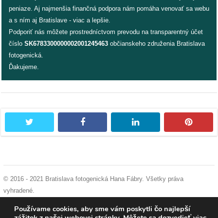
peniaze. Aj najmenšia finančná podpora nám pomáha venovať sa webu
a s ním aj Bratislave - viac a lepšie.
Podporiť nás môžete prostredníctvom prevodu na transparentný účet
číslo
SK6783300000002001245463
občianskeho združenia Bratislava
fotogenická.
Ďakujeme.
twitter
facebook
linkedin
pintere
© 2016 - 2021 Bratislava fotogenická Hana Fábry. Všetky práva
vyhradené.
podmienky používania
|
ochrana osobných údajov
|
súhlas s používaním
Používame cookies, aby sme vám poskytli čo najlepší
cookies
zážitok z našej webovej stránky. Môžete sa dozvedieť viac