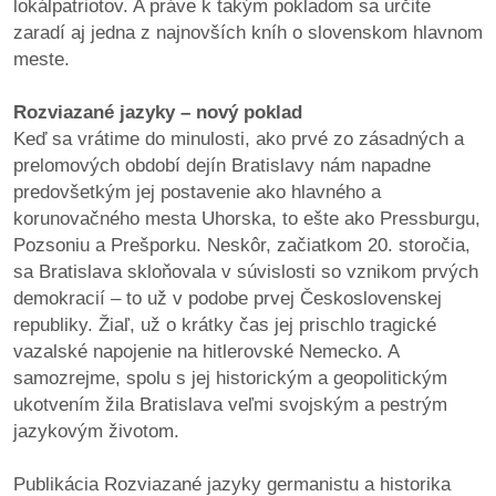
lokálpatriotov. A práve k takým pokladom sa určite
zaradí aj jedna z najnovších kníh o slovenskom hlavnom
dobrá
meste.
prax
Rozviazané jazyky – nový poklad
práca
Keď sa vrátime do minulosti, ako prvé zo zásadných a
prelomových období dejín Bratislavy nám napadne
odkazy
predovšetkým jej postavenie ako hlavného a
korunovačného mesta Uhorska, to ešte ako Pressburgu,
petície
Pozsoniu a Prešporku. Neskôr, začiatkom 20. storočia,
sa Bratislava skloňovala v súvislosti so vznikom prvých
z
demokracií – to už v podobe prvej Československej
médií
republiky. Žiaľ, už o krátky čas jej prischlo tragické
vazalské napojenie na hitlerovské Nemecko. A
videá
samozrejme, spolu s jej historickým a geopolitickým
ukotvením žila Bratislava veľmi svojským a pestrým
vychádzky
jazykovým životom.
/
knihy
Publikácia Rozviazané jazyky germanistu a historika