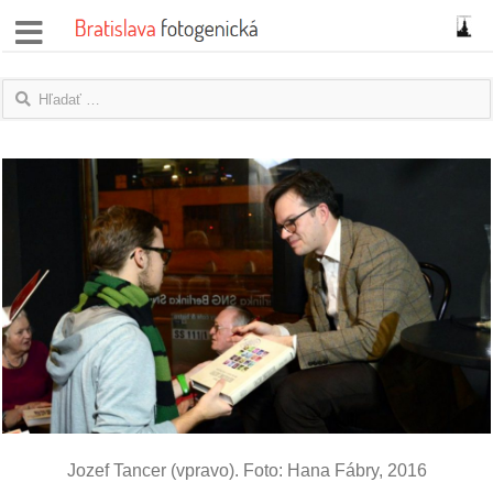
správy
fotoflešky
názory
|
blogy
rozhovory
fotky
protesty
granty
Jozef Tancer (vpravo). Foto: Hana Fábry, 2016