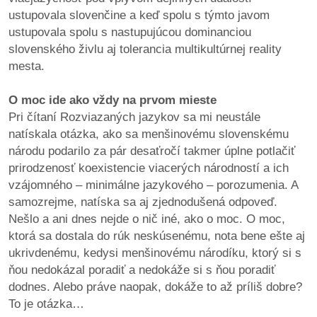
ustupovala slovenčine a keď spolu s týmto javom
reklama
ustupovala spolu s nastupujúcou dominanciou
slovenského živlu aj tolerancia multikultúrnej reality
mesta.
O moc ide ako vždy na prvom mieste
Pri čítaní Rozviazaných jazykov sa mi neustále
natískala otázka, ako sa menšinovému slovenskému
národu podarilo za pár desaťročí takmer úplne potlačiť
prirodzenosť koexistencie viacerých národností a ich
vzájomného – minimálne jazykového – porozumenia. A
samozrejme, natíska sa aj zjednodušená odpoveď.
Nešlo a ani dnes nejde o nič iné, ako o moc. O moc,
ktorá sa dostala do rúk neskúsenému, nota bene ešte aj
ukrivdenému, kedysi menšinovému národíku, ktorý si s
ňou nedokázal poradiť a nedokáže si s ňou poradiť
dodnes. Alebo práve naopak, dokáže to až príliš dobre?
To je otázka…