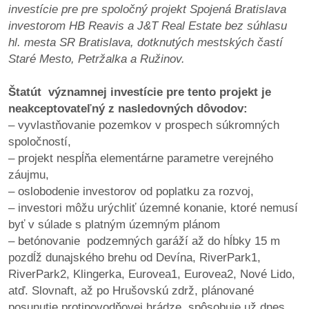
investície pre pre spoločný projekt Spojená Bratislava
investorom HB Reavis a J&T Real Estate bez súhlasu
dobrá
hl. mesta SR Bratislava, dotknutých mestských častí
prax
Staré Mesto, Petržalka a Ružinov.
práca
Štatút významnej investície pre tento projekt je
neakceptovateľný z nasledovných dôvodov:
odkazy
– vyvlastňovanie pozemkov v prospech súkromných
spoločností,
petície
– projekt nespĺňa elementárne parametre verejného
záujmu,
z
– oslobodenie investorov od poplatku za rozvoj,
médií
– investori môžu urýchliť územné konanie, ktoré nemusí
byť v súlade s platným územným plánom
videá
– betónovanie podzemných garáží až do hĺbky 15 m
pozdĺž dunajského brehu od Devína, RiverPark1,
vychádzky
RiverPark2, Klingerka, Eurovea1, Eurovea2, Nové Lido,
/
atď. Slovnaft, až po Hrušovskú zdrž, plánované
knihy
posunutie protipovodňovej hrádze spôsobuje už dnes