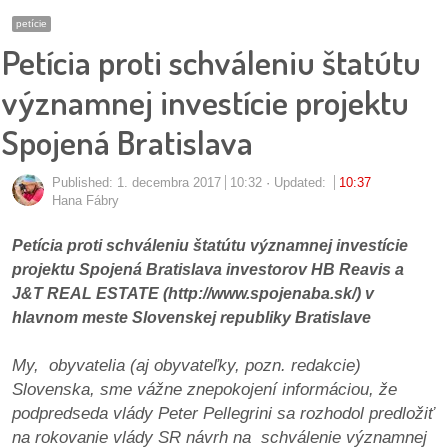
pozvánky
petície
Petícia proti schváleniu štatútu
Historický
kalendár
významnej investície projektu
Spojená Bratislava
zákony
mestské
Published:
1. decembra 2017
10:32
Updated:
10:37
Hana Fábry
časti
Petícia proti schváleniu štatútu významnej investície
kauzy
projektu Spojená Bratislava investorov HB Reavis a
J&T REAL ESTATE (http://www.spojenaba.sk/) v
konania
hlavnom meste Slovenskej republiky Bratislave
stavebné
My, obyvatelia (aj obyvateľky, pozn. redakcie)
konania
Slovenska, sme vážne znepokojení informáciou, že
podpredseda vlády Peter Pellegrini sa rozhodol predložiť
pripomienkové
na rokovanie vlády SR návrh na schválenie významnej
konania