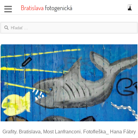
správy
fotoflešky
názory
|
blogy
rozhovory
fotky
protesty
granty
Grafity. Bratislava, Most Lanfranconi. Fotofleška_ Hana Fábry