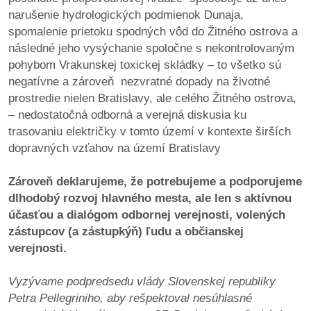
/
narušenie hydrologických podmienok Dunaja,
výstavy
spomalenie prietoku spodných vôd do Žitného ostrova a
následné jeho vysýchanie spoločne s nekontrolovaným
o
pohybom Vrakunskej toxickej skládky – to všetko sú
nás
negatívne a zároveň nezvratné dopady na životné
prostredie nielen Bratislavy, ale celého Žitného ostrova,
podpora
– nedostatočná odborná a verejná diskusia ku
trasovaniu električky v tomto území v kontexte širších
podporte
dopravných vzťahov na území Bratislavy
nás
Zároveň deklarujeme, že potrebujeme a podporujeme
podporili
dlhodobý rozvoj hlavného mesta, ale len s aktívnou
nás
účasťou a dialógom odbornej verejnosti, volených
zástupcov (a zástupkýň) ľudu a občianskej
autorské
verejnosti.
zázemie
Vyzývame podpredsedu vlády Slovenskej republiky
kontaktujte
Petra Pellegriniho, aby rešpektoval nesúhlasné
nás