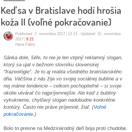
pozvánky
Keď sa v Bratislave hodí hrošia
Historický
koža II (voľné pokračovanie)
kalendár
Published:
2. novembra 2017
13:13
Updated: 15. novembra
zákony
2017
8:22
Hana Fábry
mestské
Sánka dole, šéfe, to nie je len vtipný reklamný slogan,
časti
ktorý sa ujal v bežnom slovníku slovenskej
“frazeológie”. Je to aj realita všedného bratislavského
kauzy
dňa. Väčšina z nás žije vo svojej sociálnej bubline a v
nej máme tendencie – celkom pochopiteľné – si svoje
konania
okolie utvárať čo najpríjemnejšie. Ale keď z bubliny
vykukneme, chytľavý slogan nadobudne konkrétne
stavebné
kontúry. Často nie práve príjemné, žiaľ. (
Voľné
konania
pokračovanie
.)
pripomienkové
Bolo to presne na Medzinárodný deň boja proti chudobe.
konania