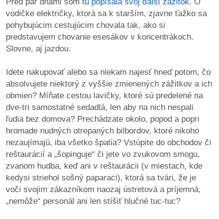
Pred pár dňami som
tu popísala svoj ďalší zážitok
. O
vodičke električky, ktorá sa k starším, zjavne ťažko sa
reklama
pohybujúcim cestujúcim chovala tak, ako si
predstavujem chovanie esesákov v koncentrákoch.
Slovne, aj jazdou.
Idete nakupovať alebo sa niekam najesť hneď potom, čo
absolvujete niektorý z vyššie zmienených zážitkov a ich
obmien? Míňate cestou lavičky, ktoré sú predelené na
dve-tri samostatné sedadlá, len aby na nich nespali
ľudia bez domova? Prechádzate okolo, popod a popri
hromade nudných otrepaných bilbordov, ktoré nikoho
nezaujímajú, iba všetko špatia? Vstúpite do obchodov či
reštaurácií a „šopinguje“ či jete vo zvukovom smogu,
zvanom hudba, keď ani v reštaurácii (v miestach, kde
kedysi striehol sošný paparaci), ktorá sa tvári, že je
voči svojim zákazníkom naozaj ústretová a príjemná,
„nemôže“ personál ani len stíšiť hlučné tuc-tuc?