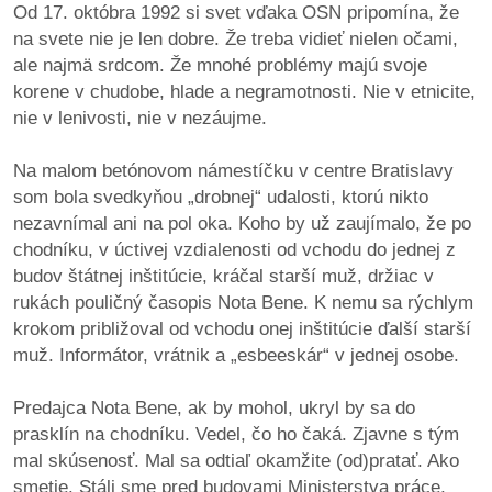
Od 17. októbra 1992 si svet vďaka OSN pripomína, že
na svete nie je len dobre. Že treba vidieť nielen očami,
dobrá
ale najmä srdcom. Že mnohé problémy majú svoje
prax
korene v chudobe, hlade a negramotnosti. Nie v etnicite,
nie v lenivosti, nie v nezáujme.
práca
Na malom betónovom námestíčku v centre Bratislavy
odkazy
som bola svedkyňou „drobnej“ udalosti, ktorú nikto
nezavnímal ani na pol oka. Koho by už zaujímalo, že po
petície
chodníku, v úctivej vzdialenosti od vchodu do jednej z
budov štátnej inštitúcie, kráčal starší muž, držiac v
z
rukách pouličný časopis Nota Bene. K nemu sa rýchlym
médií
krokom približoval od vchodu onej inštitúcie ďalší starší
muž. Informátor, vrátnik a „esbeeskár“ v jednej osobe.
videá
Predajca Nota Bene, ak by mohol, ukryl by sa do
vychádzky
prasklín na chodníku. Vedel, čo ho čaká. Zjavne s tým
/
mal skúsenosť. Mal sa odtiaľ okamžite (od)pratať. Ako
knihy
smetie. Stáli sme pred budovami Ministerstva práce,