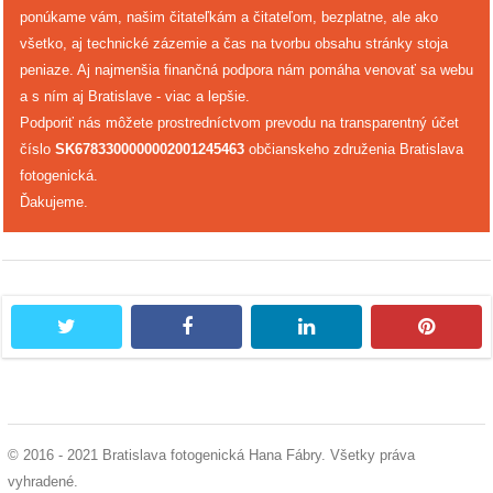
ponúkame vám, našim čitateľkám a čitateľom, bezplatne, ale ako
všetko, aj technické zázemie a čas na tvorbu obsahu stránky stoja
peniaze. Aj najmenšia finančná podpora nám pomáha venovať sa webu
a s ním aj Bratislave - viac a lepšie.
Podporiť nás môžete prostredníctvom prevodu na transparentný účet
číslo
SK6783300000002001245463
občianskeho združenia Bratislava
fotogenická.
Ďakujeme.
twitter
facebook
linkedin
pintere
© 2016 - 2021 Bratislava fotogenická Hana Fábry. Všetky práva
vyhradené.