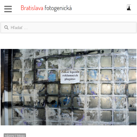
správy
fotoflešky
názory
|
blogy
rozhovory
fotky
protesty
granty
názory | blogy