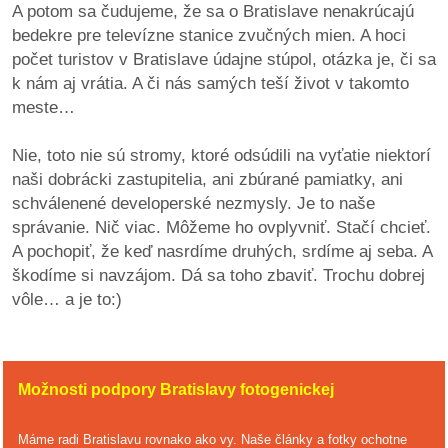
A potom sa čudujeme, že sa o Bratislave nenakrúcajú
bedekre pre televízne stanice zvučných mien. A hoci
počet turistov v Bratislave údajne stúpol, otázka je, či sa
k nám aj vrátia. A či nás samých teší život v takomto
meste…
Nie, toto nie sú stromy, ktoré odsúdili na vyťatie niektorí
naši dobrácki zastupitelia, ani zbúrané pamiatky, ani
schválenené developerské nezmysly. Je to naše
správanie. Nič viac. Môžeme ho ovplyvniť. Stačí chcieť.
A pochopiť, že keď nasrdíme druhých, srdíme aj seba. A
škodíme si navzájom. Dá sa toho zbaviť. Trochu dobrej
vôle… a je to:)
Možnosti podpory Bratislavy fotogenickej
Máme radi Bratislavu rovnako ako vy. Naše články a fotky ochotne