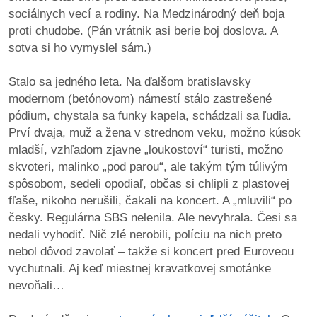
/
sociálnych vecí a rodiny. Na Medzinárodný deň boja
výstavy
proti chudobe. (Pán vrátnik asi berie boj doslova. A
sotva si ho vymyslel sám.)
o
nás
Stalo sa jedného leta. Na ďalšom bratislavsky
modernom (betónovom) námestí stálo zastrešené
podpora
pódium, chystala sa funky kapela, schádzali sa ľudia.
Prví dvaja, muž a žena v strednom veku, možno kúsok
podporte
mladší, vzhľadom zjavne „loukostoví“ turisti, možno
nás
skvoteri, malinko „pod parou“, ale takým tým túlivým
spôsobom, sedeli opodiaľ, občas si chlipli z plastovej
podporili
fľaše, nikoho nerušili, čakali na koncert. A „mluvili“ po
nás
česky. Regulárna SBS nelenila. Ale nevyhrala. Česi sa
nedali vyhodiť. Nič zlé nerobili, políciu na nich preto
autorské
nebol dôvod zavolať – takže si koncert pred Euroveou
zázemie
vychutnali. Aj keď miestnej kravatkovej smotánke
nevoňali…
kontaktujte
nás