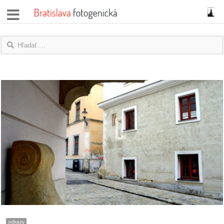
správy
fotoflešky
názory
|
blogy
rozhovory
fotky
protesty
granty
odkazy