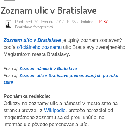
pozvánky
Zoznam ulíc v Bratislave
Historický
Published:
20. februára 2017
19:35
Updated:
19:37
kalendár
Bratislava fotogenická
zákony
Zoznam ulíc v Bratislave
je úplný zoznam zostavený
podľa
oficiálneho zoznamu
ulíc Bratislavy zverejneného
mestské
Magistrátom mesta Bratislavy.
časti
Pozri aj:
Zoznam námestí v Bratislave
kauzy
Pozri aj:
Zoznam ulíc v Bratislave premenovaných po roku
1989
konania
Poznámka redakcie:
stavebné
Odkazy na zoznamy ulíc a námestí v meste sme na
konania
stránku prevzali z
Wikipédie
, pretože narozdiel od
magistrátneho zoznamu sa dá prekliknúť aj na
pripomienkové
informáciu o pôvode pomenovania ulíc.
konania