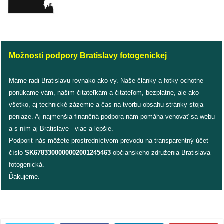
dobrá
prax
Možnosti podpory Bratislavy fotogenickej
práca
Máme radi Bratislavu rovnako ako vy. Naše články a fotky ochotne
odkazy
ponúkame vám, našim čitateľkám a čitateľom, bezplatne, ale ako
všetko, aj technické zázemie a čas na tvorbu obsahu stránky stoja
petície
peniaze. Aj najmenšia finančná podpora nám pomáha venovať sa webu
a s ním aj Bratislave - viac a lepšie.
z
Podporiť nás môžete prostredníctvom prevodu na transparentný účet
médií
číslo
SK6783300000002001245463
občianskeho združenia Bratislava
fotogenická.
videá
Ďakujeme.
vychádzky
/
knihy