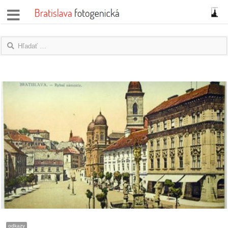
správy
fotoflešky
názory
|
blogy
rozhovory
fotky
protesty
granty
odkazy