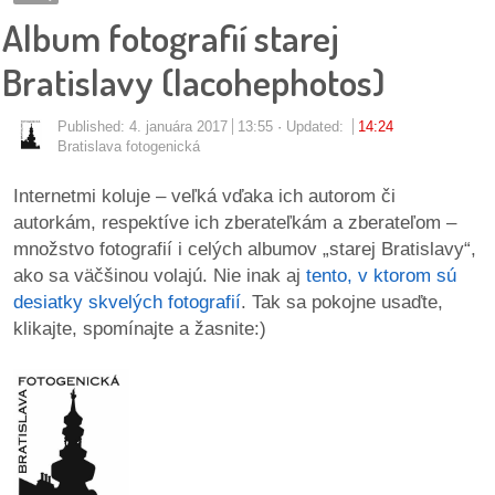
pozvánky
Album fotografií starej
Historický
Bratislavy (lacohephotos)
kalendár
Published:
4. januára 2017
13:55
Updated:
14:24
zákony
Bratislava fotogenická
Internetmi koluje – veľká vďaka ich autorom či
mestské
autorkám, respektíve ich zberateľkám a zberateľom –
časti
množstvo fotografií i celých albumov „starej Bratislavy“,
ako sa väčšinou volajú. Nie inak aj
tento, v ktorom sú
kauzy
desiatky skvelých fotografií
. Tak sa pokojne usaďte,
klikajte, spomínajte a žasnite:)
konania
stavebné
konania
pripomienkové
konania