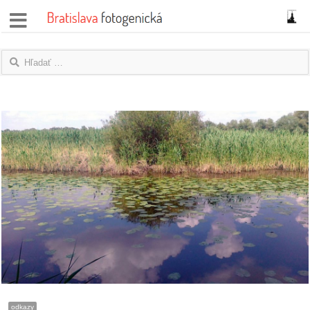
správy
fotoflešky
názory
|
blogy
rozhovory
fotky
protesty
granty
odkazy