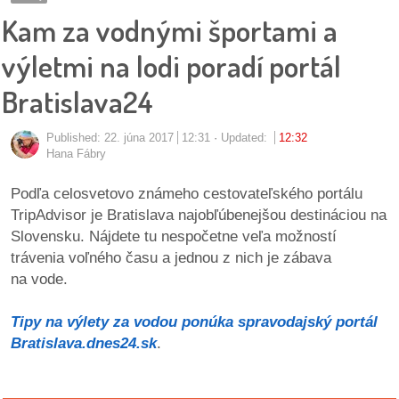
pozvánky
Kam za vodnými športami a
Historický
výletmi na lodi poradí portál
kalendár
Bratislava24
zákony
Published:
22. júna 2017
12:31
Updated:
12:32
Hana Fábry
mestské
časti
Podľa celosvetovo známeho cestovateľského portálu
TripAdvisor je Bratislava najobľúbenejšou destináciou na
kauzy
Slovensku. Nájdete tu nespočetne veľa možností
trávenia voľného času a jednou z nich je zábava
konania
na vode.
stavebné
Tipy na výlety za vodou ponúka spravodajský portál
konania
Bratislava.dnes24.sk
.
pripomienkové
konania