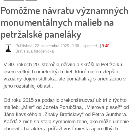
pozvánky
Pomôžme návratu významných
Historický
monumentálnych malieb na
kalendár
petržalské paneláky
zákony
Published:
22. septembra 2025
9:38
Updated:
9:40
Bratislava fotogenická
mestské
časti
V 80. rokoch 20. storočia oživilo a skrášlilo Petržalku
osem veľkých umeleckých diel, ktoré nielen zlepšili
kauzy
vizuálny dojem sídliska, ale pomáhali aj s orientáciou v
jeho rozsiahlej oblasti.
konania
Od roku 2015 sa podarilo zrekonštruovať už tri z týchto
stavebné
maľieb: „Mier“ od Jozefa Porubčina, „Mierová pieseň“ od
konania
Jána Ilavského a „Znaky Bratislavy“ od Petra Günthera.
Každá z nich sa stala symbolom toho, ako môže umenie
pripomienkové
obnoviť charakter a príťažlivosť miesta aj po dlhých
konania