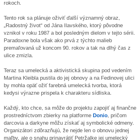
rokoch.
dobrá
Tento rok sa plánuje oživiť ďalší významný obraz,
prax
„Radostný život“ od Jána Ilavského, ktorý pôvodne
vznikol v roku 1987 a bol posledným dielom v tejto sérii.
práca
Paradoxne bola však ako prvá z týchto malieb
premaľovaná už koncom 90. rokov a tak na dlhý čas z
odkazy
ulice zmizla.
petície
Teraz sa umelecká a aktivistická skupina pod vedením
Martina Kleibla pustila do jej obnovy a na Fedinovej ulici
z
by mohla opäť ožiť farebná umelecká tvorba, ktorá
médií
kedysi výrazne prispela k charakteru sídliska.
videá
Každý, kto chce, sa môže do projektu zapojiť aj finančne
prostredníctvom zbierky na platforme
Donio
, pričom
vychádzky
darcovia a darkyne môžu získať aj symbolické odmeny.
/
Organizátori zdôrazňujú, že nejde len o obnovu jednej
knihy
maľby, ale o snahu prinavrátiť Petržalke jej umelecký