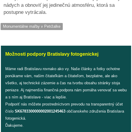
/
nádych a obnoviť jej jedinečnú atmosféru, ktorá sa
výstavy
postupne vytrácala.
o
Monumentálne maľby v Petržalke
nás
podpora
Možnosti podpory Bratislavy fotogenickej
podporte
nás
Máme radi Bratislavu rovnako ako vy. Naše články a fotky ochotne
ponúkame vám, našim čitateľkám a čitateľom, bezplatne, ale ako
podporili
všetko, aj technické zázemie a čas na tvorbu obsahu stránky stoja
nás
peniaze. Aj najmenšia finančná podpora nám pomáha venovať sa webu
a s ním aj Bratislave - viac a lepšie.
autorské
Podporiť nás môžete prostredníctvom prevodu na transparentný účet
zázemie
číslo
SK6783300000002001245463
občianskeho združenia Bratislava
fotogenická.
kontaktujte
Ďakujeme.
nás