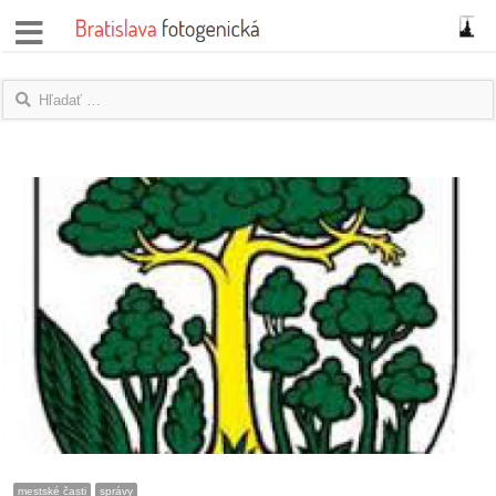
správy
fotoflešky
názory
|
blogy
rozhovory
fotky
protesty
granty
mestské časti
správy