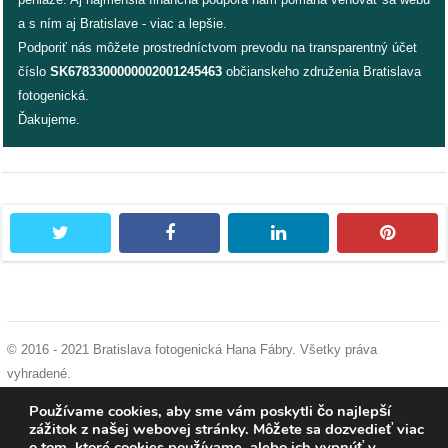
/
a s ním aj Bratislave - viac a lepšie.
výstavy
Podporiť nás môžete prostredníctvom prevodu na transparentný účet
číslo
SK6783300000002001245463
občianskeho združenia Bratislava
o
fotogenická.
nás
Ďakujeme.
podpora
podporte
nás
twitter
facebook
linkedin
pintere
podporili
nás
autorské
© 2016 - 2021 Bratislava fotogenická Hana Fábry. Všetky práva
zázemie
vyhradené.
podmienky používania
|
ochrana osobných údajov
|
súhlas s používaním
Používame cookies, aby sme vám poskytli čo najlepší
kontaktujte
cookies
zážitok z našej webovej stránky. Môžete sa dozvedieť viac
nás
o tom, ktoré cookies používame, alebo ich vypnúť v