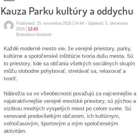
pozvánky
Kauza Parku kultúry a oddychu
Historický
Published:
15. novembra 2016
14:44
Updated: 5. decembra
kalendár
2016
13:43
Bratislava otvorene
zákony
Každé moderné mesto vie, že verejné priestory, parky,
kultúrne a spoločenské inštitúcie tvoria dušu mesta. Sú
mestské
to priestory, kde sa občania všetkých sociálnych skupín
časti
môžu slobodne pohybovať, stretávať sa, relaxovať a
tvoriť.
kauzy
Nábrežia sa vo všeobecnosti považujú za najcennejšie a
konania
najatraktívnejšie verejné mestské priestory, sú pýchou a
vizitkou mnohých vyspelých miest po celom svete. Sú
stavebné
venované predovšetkým občanom, ich kultúrnym,
konania
voľnočasovým, športovým a iným spoločenským
aktivitám.
pripomienkové
konania