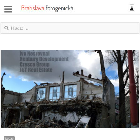
správy
fotoflešky
názory
|
blogy
rozhovory
fotky
protesty
granty
kauzy