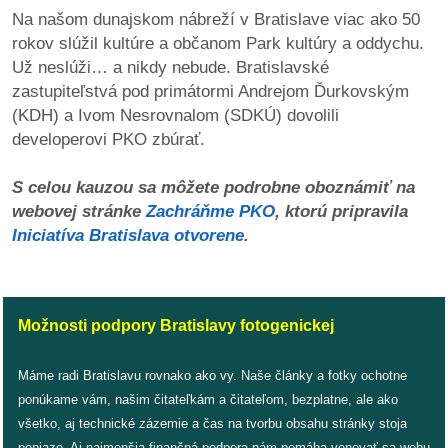
Na našom dunajskom nábreží v Bratislave viac ako 50
rokov slúžil kultúre a občanom Park kultúry a oddychu.
dobrá
Už neslúži… a nikdy nebude. Bratislavské
prax
zastupiteľstvá pod primátormi Andrejom Ďurkovským
(KDH) a Ivom Nesrovnalom (SDKÚ) dovolili
práca
developerovi PKO zbúrať.
odkazy
S celou kauzou sa môžete podrobne oboznámiť na
webovej stránke
Zachráňme PKO
, ktorú pripravila
petície
Iniciatíva Bratislava otvorene
.
z
médií
Možnosti podpory Bratislavy fotogenickej
videá
Máme radi Bratislavu rovnako ako vy. Naše články a fotky ochotne
vychádzky
ponúkame vám, našim čitateľkám a čitateľom, bezplatne, ale ako
/
všetko, aj technické zázemie a čas na tvorbu obsahu stránky stoja
knihy
peniaze. Aj najmenšia finančná podpora nám pomáha venovať sa webu