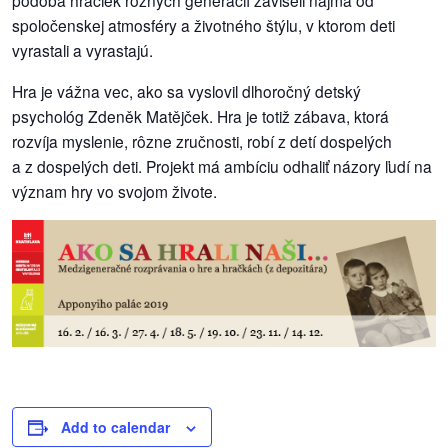
podoba hračiek rôznych generácií záviseli najmä od
spoločenskej atmosféry a životného štýlu, v ktorom deti
vyrastali a vyrastajú.
Hra je vážna vec, ako sa vyslovil dlhoročný detský
psychológ Zdeněk Matějček. Hra je totiž zábava, ktorá
rozvíja myslenie, rôzne zručnosti, robí z detí dospelých
a z dospelých deti. Projekt má ambíciu odhaliť názory ľudí na
význam hry vo svojom živote.
Add to calendar