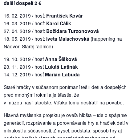
ďalší dospelí 2 €
16. 02. 2019 / hosť:
František Kovár
16. 03. 2019 / hosť:
Karol Čálik
27. 04. 2019 / hosť:
Božidara Turzonovová
18. 05. 2019 / hosť:
Iveta Malachovská
(happening na
Nádvorí Starej radnice)
19. 10. 2019 / hosť
Anna Šišková
23. 11. 2019 / hosť
Lukáš Latinák
14. 12. 2019 / hosť
Marián Labuda
Staré hračky v súčasnom ponímaní tešili deti a dospelých
pred mnohými rokmi a je šťastie, že
v múzeu našli útočište. Vďaka tomu nestratili na pôvabe.
Hlavná myšlienka projektu je oveľa hlbšia – ide o spájanie
generácií, rozprávanie a porovnávanie hry a hračiek detí v
minulosti a súčasnosti. Zmysel, podstata, spôsob hry aj