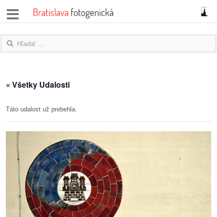
správy
fotoflešky
názory
« Všetky Udalosti
|
blogy
Táto udalost už prebehla.
rozhovory
fotky
protesty
granty