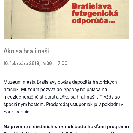
pozvánky
Historický
kalendár
zákony
Ako sa hrali naši
mestské
časti
16. februára 2019, 14:30
-
17:00
kauzy
Múzeum mesta Bratislavy otvára depozitár historických
hračiek. Múzeum pozýva do Apponyiho paláca na
konania
medzigeneračné stretnutia „Ako sa hrali naši…“, vždy so
špeciálnym hosťom. Predpredaj vstupeniek je v pokladni v
stavebné
konania
Starej radnici.
pripomienkové
Na prvom zo siedmich stretnutí budú hosťami programu
konania