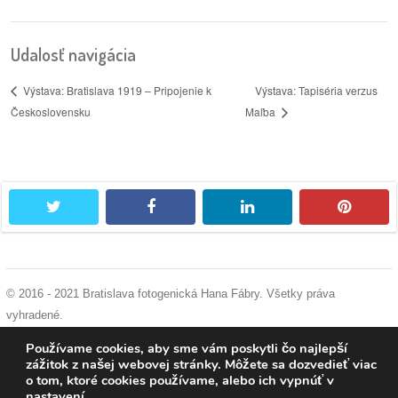
Udalosť navigácia
Výstava: Tapiséria verzus
Výstava: Bratislava 1919 – Pripojenie k
Československu
Maľba
twitter
facebook
linkedin
pintere
© 2016 - 2021 Bratislava fotogenická Hana Fábry. Všetky práva
vyhradené.
podmienky používania
|
ochrana osobných údajov
|
súhlas s používaním
Používame cookies, aby sme vám poskytli čo najlepší
cookies
zážitok z našej webovej stránky. Môžete sa dozvedieť viac
o tom, ktoré cookies používame, alebo ich vypnúť v
nastavení
.