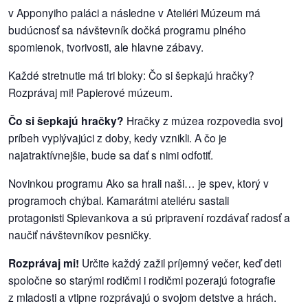
/
v Apponyiho paláci a následne v Ateliéri Múzeum má
výstavy
budúcnosť sa návštevník dočká programu plného
spomienok, tvorivosti, ale hlavne zábavy.
o
nás
Každé stretnutie má tri bloky: Čo si šepkajú hračky?
Rozprávaj mi! Papierové múzeum.
podpora
Čo si šepkajú hračky?
Hračky z múzea rozpovedia svoj
príbeh vyplývajúci z doby, kedy vznikli. A čo je
podporte
najatraktívnejšie, bude sa dať s nimi odfotiť.
nás
Novinkou programu Ako sa hrali naši… je spev, ktorý v
podporili
programoch chýbal. Kamarátmi ateliéru sastali
nás
protagonisti Spievankova a sú pripravení rozdávať radosť a
naučiť návštevníkov pesničky.
autorské
zázemie
Rozprávaj mi!
Určite každý zažil príjemný večer, keď deti
spoločne so starými rodičmi i rodičmi pozerajú fotografie
kontaktujte
z mladosti a vtipne rozprávajú o svojom detstve a hrách.
nás