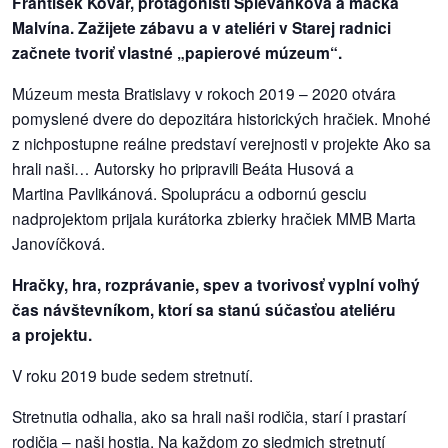
František Kovár, protagonisti Spievankova a mačka
Malvína. Zažijete zábavu a v ateliéri v Starej radnici
dobrá
začnete tvoriť vlastné „papierové múzeum“.
prax
Múzeum mesta Bratislavy v rokoch 2019 – 2020 otvára
pomyslené dvere do depozitára historických hračiek. Mnohé
práca
z nichpostupne reálne predstaví verejnosti v projekte Ako sa
hrali naši… Autorsky ho pripravili Beáta Husová a
odkazy
Martina Pavlikánová. Spoluprácu a odbornú gesciu
petície
nadprojektom prijala kurátorka zbierky hračiek MMB Marta
Janovíčková.
z
Hračky, hra, rozprávanie, spev a tvorivosť vyplní voľný
médií
čas návštevníkom, ktorí sa stanú súčasťou ateliéru
a projektu.
videá
V roku 2019 bude sedem stretnutí.
vychádzky
/
Stretnutia odhalia, ako sa hrali naši rodičia, starí i prastarí
knihy
rodičia – naši hostia. Na každom zo siedmich stretnutí