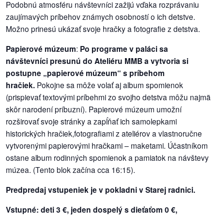
Podobnú atmosféru návštevníci zažijú vďaka rozprávaniu
zaujímavých príbehov známych osobností o ich detstve.
reklama
Možno prinesú ukázať svoje hračky a fotografie z detstva.
Papierové múzeum
:
Po programe v paláci sa
návštevníci presunú do Ateliéru MMB a vytvoria si
postupne „papierové múzeum“ s príbehom
hračiek.
Pokojne sa môže volať aj album spomienok
(prispievať textovými príbehmi zo svojho detstva môžu najmä
skôr narodení príbuzní). Papierové múzeum umožní
rozširovať svoje stránky a zapĺňať ich samolepkami
historických hračiek,fotografiami z ateliérov a vlastnoručne
vytvorenými papierovými hračkami – maketami. Účastníkom
ostane album rodinných spomienok a pamiatok na návštevy
múzea. (Tento blok začína cca 16:15).
Predpredaj vstupeniek je v pokladni v Starej radnici.
Vstupné: deti 3 €, jeden dospelý s dieťaťom 0 €,