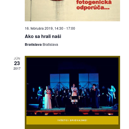
dobrá
prax
16. februára 2019, 14:30
-
17:00
práca
Ako sa hrali naši
Bratislava
Bratislava
odkazy
JÚN
petície
23
2017
z
médií
videá
vychádzky
/
knihy