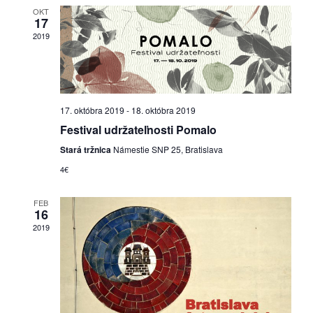
pozvánky
OKT
17
2019
Historický
kalendár
zákony
17. októbra 2019
-
18. októbra 2019
mestské
Festival udržateľnosti Pomalo
časti
Stará tržnica
Námestie SNP 25, Bratislava
4€
kauzy
FEB
konania
16
2019
stavebné
konania
pripomienkové
konania