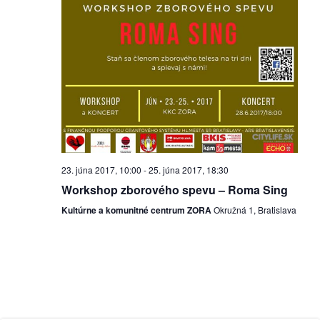
/
výstavy
o
nás
podpora
podporte
nás
23. júna 2017, 10:00
-
25. júna 2017, 18:30
Workshop zborového spevu – Roma Sing
podporili
Kultúrne a komunitné centrum ZORA
Okružná 1, Bratislava
nás
autorské
zázemie
kontaktujte
nás