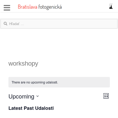
správy
fotoflešky
názory
|
blogy
workshopy
rozhovory
There are no upcoming udalosti.
fotky
Upcoming
Zobraz
Udalo
protesty
List
Vyberte
Zobra
navigá
Latest Past Udalosti
granty
položku
navigá
dátum.