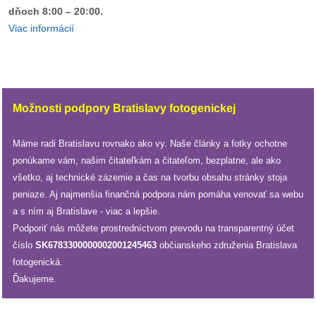
/
dňoch 8:00 – 20:00.
výstavy
Viac informácií
o
nás
podpora
Možnosti podpory Bratislavy fotogenickej
podporte
Máme radi Bratislavu rovnako ako vy. Naše články a fotky ochotne
nás
ponúkame vám, našim čitateľkám a čitateľom, bezplatne, ale ako
všetko, aj technické zázemie a čas na tvorbu obsahu stránky stoja
podporili
peniaze. Aj najmenšia finančná podpora nám pomáha venovať sa webu
nás
a s ním aj Bratislave - viac a lepšie.
Podporiť nás môžete prostredníctvom prevodu na transparentný účet
autorské
číslo
SK6783300000002001245463
občianskeho združenia Bratislava
zázemie
fotogenická.
Ďakujeme.
kontaktujte
nás