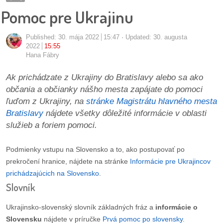
pozvánky
Pomoc pre Ukrajinu
Historický
Published:
30. mája 2022
15:47
Updated: 30. augusta
kalendár
2022
15:55
Hana Fábry
zákony
Ak prichádzate z Ukrajiny do Bratislavy alebo sa ako
občania a občianky nášho mesta zapájate do pomoci
mestské
ľuďom z Ukrajiny, na
stránke Magistrátu hlavného mesta
časti
Bratislavy
nájdete všetky dôležité informácie v oblasti
služieb a foriem pomoci.
kauzy
konania
Podmienky vstupu na Slovensko a to, ako postupovať po
prekročení hranice, nájdete na stránke
Informácie pre Ukrajincov
prichádzajúcich na Slovensko
.
stavebné
Slovník
konania
Ukrajinsko-slovenský slovník základných fráz a
informácie o
pripomienkové
Slovensku
nájdete v príručke
Prvá pomoc po slovensky
.
konania