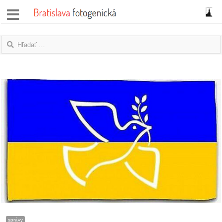
správy
fotoflešky
názory
|
blogy
rozhovory
fotky
protesty
granty
správy