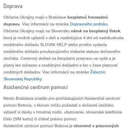
Doprava
dobrá
Občania Ukrajiny majú v Bratislave
bezplatnú hromadnú
prax
dopravu
. Viac informácií na stránke
Dopravného podniku
.
Občania Ukrajiny majú na Slovensku
nárok na bezplatný lístok
,
práca
ktorý je možné uplatniť v deň a nasledujúce 4 dni od nadobudnutia
osobitného dokladu SLOVAK HELP alebo prvého vydania
odkazy
osobitného dokladu preukazujúceho získanie statusu dočasného
útočiska. Cestovný doklad na bezplatnú prepravu sa vydá a je
petície
platný len súčasne s osobitnými dokladmi a len v čase platnosti
osobitných dokladov. Viac informácií na stránke
Železníc
z
Slovenskej Republiky
.
médií
Asistenčné centrum pomoci
videá
Mesto Bratislava zriadilo pre prichádzajúcich Asistenčné centrum
pomoci Bottova, v ktorom môžu požiadať o dočasné útočisko,
vychádzky
vybaviť si dávky v hmotnej núdzi, ubytovanie, slovenské telefónne
/
číslo (SIM kartu) či získať právnu pomoc.
knihy
Asistenčné centrum pomoci Bottova je
otvorené v pracovných