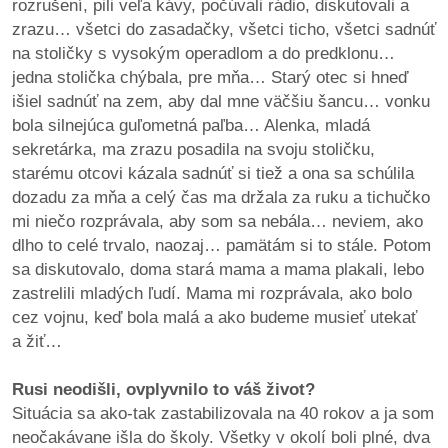
rozrušení, pili veľa kávy, počúvali rádio, diskutovali a
zrazu… všetci do zasadačky, všetci ticho, všetci sadnúť
na stoličky s vysokým operadlom a do predklonu…
jedna stolička chýbala, pre mňa… Starý otec si hneď
išiel sadnúť na zem, aby dal mne väčšiu šancu… vonku
bola silnejúca guľometná paľba… Alenka, mladá
sekretárka, ma zrazu posadila na svoju stoličku,
starému otcovi kázala sadnúť si tiež a ona sa schúlila
dozadu za mňa a celý čas ma držala za ruku a tichučko
mi niečo rozprávala, aby som sa nebála… neviem, ako
dlho to celé trvalo, naozaj… pamätám si to stále. Potom
sa diskutovalo, doma stará mama a mama plakali, lebo
zastrelili mladých ľudí. Mama mi rozprávala, ako bolo
cez vojnu, keď bola malá a ako budeme musieť utekať
a žiť…
Rusi neodišli, ovplyvnilo to váš život?
Situácia sa ako-tak zastabilizovala na 40 rokov a ja som
neočakávane išla do školy. Všetky v okolí boli plné, dva