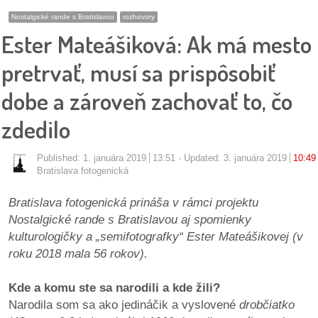
pozvánky
Nostalgické rande s Bratislavou
rozhovory
Ester Mateášiková: Ak má mesto
Historický
kalendár
pretrvať, musí sa prispôsobiť
dobe a zároveň zachovať to, čo
zákony
zdedilo
mestské
časti
Published:
1. januára 2019
13:51
Updated: 3. januára 2019
10:49
Bratislava fotogenická
kauzy
Bratislava fotogenická prináša v rámci projektu
konania
Nostalgické rande s Bratislavou aj spomienky
kulturologičky a „semifotografky“ Ester Mateášikovej (v
stavebné
roku 2018 mala 56 rokov).
konania
Kde a komu ste sa narodili a kde žili?
pripomienkové
Narodila som sa ako jedináčik a vyslovené
drobčiatko
konania