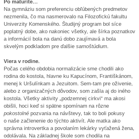
Po maturite…
Na gymnáziu som preferenciu obľúbených predmetov
nezmenila, čo ma nasmerovalo na Filozofickú fakultu
Univerzity Komenského. Študijný program bol síce
poplatný dobe, ako nakoniec všetky, ale šírka poznatkov
a informácií bola na danú dobo zaujímavá a bola
skvelým podkladom pre ďalšie
samoštúdium
.
Viera v rodine.
Počas celého obdobia normalizácie sme chodili ako
rodina do kostola, hlavne ku Kapucínom, Františkánom,
menej k Uršulínkam a Jezuitom. Sem-tam pre oživenie,
alebo z organizačných dôvodov, som zašla aj do iného
kostola. Všetky aktivity „podzemnej cirkvi“ ma akosi
obišli, hoci keď si spätne spomínam na rôzne
pokostolné
pozvania na návštevy, tak to boli pokusy
o naše začlenenie do týchto aktivít. Ale matka ako
správna introvertka a povolaním lekárky vyťažená žena,
odolávala. Na základnej škole som chodila na