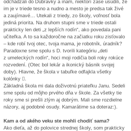
odchádzali do Dúbravky a inam, niektorí zase usúdili, že
im je v triede tesno a nudno a mesto je predsa tak živé
a zaujímavé… Utekali z triedy, zo školy, voľnosť bola
jediná priorita. Na druhom stupni sme v triede ostali
prakticky len deti „z lepších rodín“, ako povedala pani
učiteľka. A to sa každoročne na začiatku roku zisťovalo
– kde robí tvoj otec, tvoja mama, je robotník, úradník?
Paradoxne sme spolu s D. tvorili kategóriu „deti
z umeleckých rodín“, hoci moji rodičia boli roky rokúce
rozvedení. (Otec bol lekár a ikonický básnik svojej
doby). Hlavne, že škola v tabuľke odfajkla všetky
kolónky

.
Základná škola mi dala doživotnú priateľku Janu. Sedeli
sme spolu od môjho prvého dňa v škole. Za všetky tie
roky sme si prešli zlým aj dobrým. Mali sme rozdielne
názory, aj podobné osudy. Kamarátime sa doteraz:).
Kam a od akého veku ste mohli chodiť sama?
Ako dieťa, až do polovice strednej školy, som prakticky