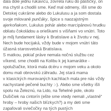
dala dole jednu rukavicu, zovrela ruku do pästičky, on
ma chytil a chodili sme. Keď mal odmeny, išli sme do
Detskej cukrárne alebo do Lukulusu a ja som dostala
svoje milované
punčáky
, špice s naozajstným
ajerkoňakom
, Lukulus pohár alebo marcipánovú hrudku
obliatu čokoládou a orieškami s višňami vo vnútri. Toto
je môj fundament lásky k Bratislave a k životu v nej.
Nech bude hocijaká, vždy bude v mojom vnútri táto
úžasná starosvetská Bratislava.
S matkou, pokiaľ práve nemala nočnú službu cez
víkend, sme chodili na Kolibu k jej kamarátke -
spolužiačke, ktorá mala dcéru v mojom veku a okolo
domu mali obrovskú záhradu. Jej stará mama
v klasických murovaných kachliach mala pre nás vždy
nachystané pečené buchty :-). Alebo sme všetky išli
spolu na Železnú, na Lido, na Tehelné pole, okolo
Dušičiek na cintorín (ešte sme vtedy nemali „vlastné“
hroby – hroby našich blízkych?) a my deti sme
zapaľovali sviečočky na tých pustých