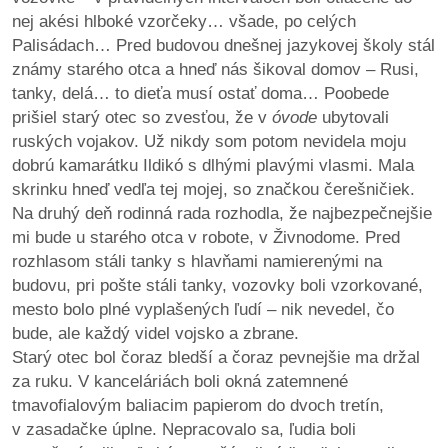
nej akési hlboké vzorčeky… všade, po celých
Palisádach… Pred budovou dnešnej jazykovej školy stál
známy starého otca a hneď nás šikoval domov – Rusi,
tanky, delá… to dieťa musí ostať doma… Poobede
prišiel starý otec so zvesťou, že v
óvode
ubytovali
ruských vojakov. Už nikdy som potom nevidela moju
dobrú kamarátku Ildikó s dlhými plavými vlasmi. Mala
skrinku hneď vedľa tej mojej, so značkou čerešničiek.
Na druhý deň rodinná rada rozhodla, že najbezpečnejšie
mi bude u starého otca v robote, v Živnodome. Pred
rozhlasom stáli tanky s hlavňami namierenými na
budovu, pri pošte stáli tanky, vozovky boli vzorkované,
mesto bolo plné vyplašených ľudí – nik nevedel, čo
bude, ale každý videl vojsko a zbrane.
Starý otec bol čoraz bledší a čoraz pevnejšie ma držal
za ruku. V kanceláriách boli okná zatemnené
tmavofialovým baliacim papierom do dvoch tretín,
v zasadačke úplne. Nepracovalo sa, ľudia boli