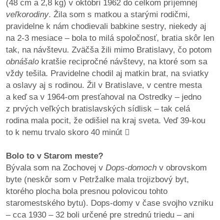
(48 cm a 2,8 kg) v októbri 1962 do celkom príjemnej
veľkorodiny
. Žila som s matkou a starými rodičmi,
dobrá
pravidelne k nám chodievali babkine sestry, niekedy aj
prax
na 2-3 mesiace – bola to milá spoločnosť, bratia skôr len
tak, na návštevu. Zväčša žili mimo Bratislavy, čo potom
práca
obnášalo
kratšie recipročné návštevy, na ktoré som sa
vždy tešila. Pravidelne chodil aj matkin brat, na sviatky
odkazy
a oslavy aj s rodinou. Žil v Bratislave, v centre mesta
a keď sa v
19
64-om presťahoval na Ostredky – jedno
petície
z prvých veľkých bratislavských sídlisk – tak celá
rodina mala pocit, že odišiel na kraj sveta. Veď 39-kou
z
to k nemu trvalo skoro 40 minút

médií
Bolo to v Starom meste?
videá
Bývala som na Zochovej v
Dops-domoch
v obrovskom
byte (neskôr som v Petržalke mala trojizbový byt,
vychádzky
ktorého plocha bola presnou polovicou tohto
/
staromestského bytu). Dops-domy v čase svojho vzniku
knihy
– cca 1930 – 32 boli určené pre strednú triedu – ani