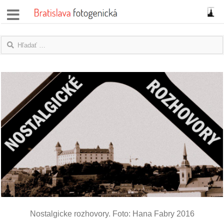
správy
fotoflešky
názory
|
blogy
rozhovory
fotky
protesty
granty
Nostalgicke rozhovory. Foto: Hana Fabry 2016