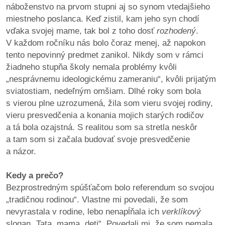
náboženstvo na prvom stupni aj so synom vtedajšieho
miestneho poslanca. Keď zistil, kam jeho syn chodí
vďaka svojej mame, tak bol z toho dosť
rozhodený
.
V každom ročníku nás bolo čoraz menej, až napokon
tento nepovinný predmet zanikol. Nikdy som v rámci
žiadneho stupňa školy nemala problémy kvôli
„nesprávnemu ideologickému zameraniu“, kvôli prijatým
sviatostiam, nedeľným omšiam. Dlhé roky som bola
s vierou plne uzrozumená, žila som vieru svojej rodiny,
vieru presvedčenia a konania mojich starých rodičov
a tá bola ozajstná. S realitou som sa stretla neskôr
a tam som si začala budovať svoje presvedčenie
a názor.
Kedy a prečo?
Bezprostredným spúšťačom bolo referendum so svojou
„tradičnou rodinou“. Vlastne mi povedali, že som
nevyrastala v rodine, lebo nenapĺňala ich
verklíkový
slogan „Tata, mama, deti“. Povedali mi, že som nemala