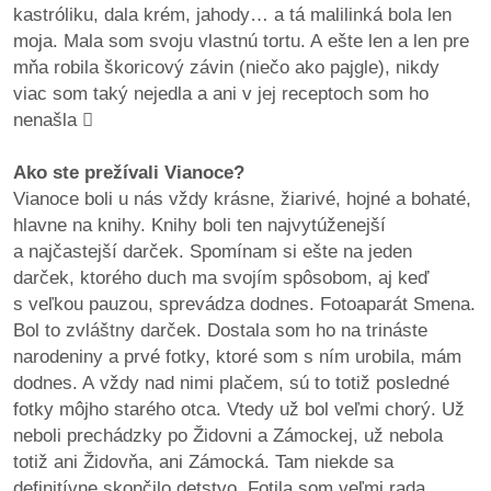
kastróliku, dala krém, jahody… a tá malilinká bola len
moja. Mala som svoju vlastnú tortu. A ešte len a len pre
mňa robila škoricový závin (niečo ako pajgle), nikdy
viac som taký nejedla a ani v jej receptoch som ho
nenašla

Ako ste prežívali Vianoce?
Vianoce boli u nás vždy krásne, žiarivé, hojné a bohaté,
hlavne na knihy. Knihy boli ten najvytúženejší
a najčastejší darček. Spomínam si ešte na jeden
darček, ktorého duch ma svojím spôsobom, aj keď
s veľkou pauzou, sprevádza dodnes. Fotoaparát Smena.
Bol to zvláštny darček. Dostala som ho na trináste
narodeniny a prvé fotky, ktoré som s ním urobila, mám
dodnes. A vždy nad nimi plačem, sú to totiž posledné
fotky môjho starého otca. Vtedy už bol veľmi chorý. Už
neboli prechádzky po Židovni a Zámockej, už nebola
totiž ani Židovňa, ani Zámocká. Tam niekde sa
definitívne skončilo detstvo. Fotila som veľmi rada,