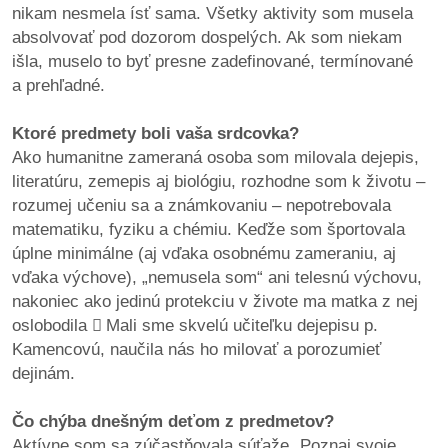
nikam nesmela ísť sama. Všetky aktivity som musela
absolvovať pod dozorom dospelých. Ak som niekam
išla, muselo to byť presne zadefinované, termínované
a prehľadné.
Ktoré predmety boli vaša srdcovka?
Ako humanitne zameraná osoba som milovala dejepis,
literatúru, zemepis aj biológiu, rozhodne som k životu –
rozumej učeniu sa a známkovaniu – nepotrebovala
matematiku, fyziku a chémiu. Keďže som športovala
úplne minimálne (aj vďaka osobnému zameraniu, aj
vďaka výchove), „nemusela som“ ani telesnú výchovu,
nakoniec ako jedinú protekciu v živote ma matka z nej
oslobodila

Mali sme skvelú učiteľku dejepisu p.
Kamencovú, naučila nás ho milovať a porozumieť
dejinám.
Čo chýba dnešným deťom z predmetov?
Aktívne som sa zúčastňovala súťaže „Poznaj svoje