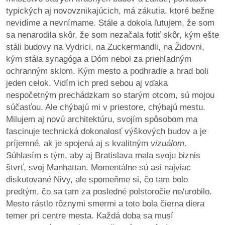
typických aj novovznikajúcich, má zákutia, ktoré bežne
nevidíme a nevnímame. Stále a dokola ľutujem, že som
sa nenarodila skôr, že som nezačala fotiť skôr, kým ešte
stáli budovy na Vydrici, na Zuckermandli, na Židovni,
kým stála synagóga a Dóm nebol za priehľadným
ochranným sklom. Kým mesto a podhradie a hrad boli
jeden celok. Vidím ich pred sebou aj vďaka
nespočetným prechádzkam so starým otcom, sú mojou
súčasťou. Ale chýbajú mi v priestore, chýbajú mestu.
Milujem aj novú architektúru, svojím spôsobom ma
fascinuje technická dokonalosť výškových budov a je
príjemné, ak je spojená aj s kvalitným
vizuálom
.
Súhlasím s tým, aby aj Bratislava mala svoju biznis
štvrť, svoj Manhattan. Momentálne sú asi najviac
diskutované Nivy, ale spomeňme si, čo tam bolo
predtým, čo sa tam za posledné polstoročie ne/urobilo.
Mesto rástlo rôznymi smermi a toto bola čierna diera
temer pri centre mesta. Každá doba sa musí