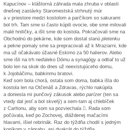
Kapucínov – kláštorná záhrada mala zhruba v oblasti
dnešnej zastávky Staromestská strhnutý múr
a v priestore medzi kostolom a parčíkom so sakurami
bol trh. Tam sme si často kúpili ovocie, obe sme milovali
malé hniličky, a išli sme do kostola. Pokračovali sme na
Obchodnú do pekárne, kde som dostal slanú
pletenku
a pekne pomaly sme sa prepracovali až k Mraziarni, kde
ma už očakávalo úžasné Eskimo za 50 halierov. Alebo
sme išli na trh neďaleko Dómu a synagógy a odtiaľ to už
bolo len na skok do dnes už neexistujúceho domu,
k Jojobáčimu, babkinmu bratovi.
Keď som bola chorá, ostala som doma, babka išla do
kostola len na Otčenáš a Zdravas, rýchlo nakúpila
a doniesla mi punčový zákusok alebo
parízer
(ten sa
vtedy dal jesť a bol skvelý) a sem-tam aj chlebíček
z Carltonu, aby som sa pozviechala

. Rada som
počúvala, keď po Zochovej, dláždenej mačacími
hlavami, išiel rebrinák. Raz do týždňa chodil s jedným
koníkom v záprahu, asi dvakrát do týždňa