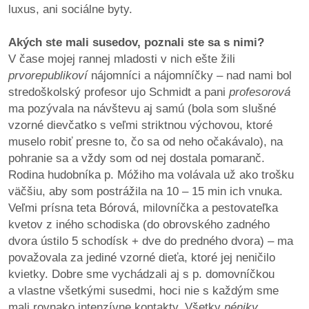
/
luxus, ani sociálne byty.
výstavy
Akých ste mali susedov, poznali ste sa s nimi?
o
V čase mojej rannej mladosti v nich ešte žili
nás
prvorepublikoví
nájomníci a nájomníčky – nad nami bol
stredoškolský profesor ujo Schmidt a pani
profesorová
podpora
ma pozývala na návštevu aj samú (bola som slušné
vzorné dievčatko s veľmi striktnou výchovou, ktoré
podporte
muselo robiť presne to, čo sa od neho očakávalo), na
nás
pohranie sa a vždy som od nej dostala pomaranč.
Rodina hudobníka p. Móžiho ma volávala už ako trošku
podporili
väčšiu, aby som postrážila na 10 – 15 min ich vnuka.
nás
Veľmi prísna teta Bórová, milovníčka a pestovateľka
kvetov z iného schodiska (do obrovského zadného
autorské
dvora ústilo 5 schodísk + dve do predného dvora) – ma
zázemie
považovala za jediné vzorné dieťa, ktoré jej neničilo
kvietky. Dobre sme vychádzali aj s p. domovníčkou
kontaktujte
a vlastne všetkými susedmi, hoci nie s každým sme
nás
mali rovnako intenzívne kontakty. Všetky
néniky