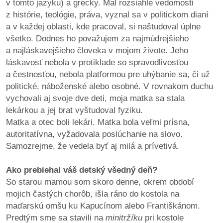
v tomto jazyku) a grécky. Mal rozsiahle vedomosti
z histórie, teológie, práva, vyznal sa v politickom dianí
a v každej oblasti, kde pracoval, si naštudoval úplne
všetko. Dodnes ho považujem za najmúdrejšieho
a najláskavejšieho človeka v mojom živote. Jeho
láskavosť nebola v protiklade so spravodlivosťou
a čestnosťou, nebola platformou pre uhýbanie sa, či už
politické, náboženské alebo osobné. V rovnakom duchu
vychovali aj svoje dve deti, moja matka sa stala
lekárkou a jej brat vyštudoval fyziku.
Matka a otec boli lekári. Matka bola veľmi prísna,
autoritatívna, vyžadovala poslúchanie na slovo.
Samozrejme, že vedela byť aj milá a prívetivá.
Ako prebiehal váš detský všedný deň?
So starou mamou som skoro denne, okrem období
mojich častých chorôb, išla ráno do kostola na
maďarskú omšu ku Kapucínom alebo Františkánom.
Predtým sme sa stavili na
minitržíku
pri kostole