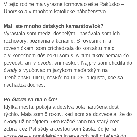
V tejto rodine ma výrazne formovalo ešte Rakúsko –
Uhorsko a v mnohom katolícke náboženstvo.
Mali ste mnoho detských kamarátov/tok?
Vyrastala som medzi dospelými, nasávala som ich
rozhovory, poznania a konanie. S rovesníkmi a
rovesníčkami som prichádzala do kontaktu málo
a v konečnom dôsledku som si s nimi nikdy nemala čo
povedať, ani v
óvode
, ani neskôr. Najprv som chodila do
óvody
s vyučovacím jazykom maďarským na
Trenčiansku ulicu, neskôr na ul. 29. augusta, kde sa
nachádza dodnes.
Po
óvode
sa dialo čo?
Idylka mesta, pokoja a detstva bola narušená dosť
rýchlo. Mala som 5 rokov, keď som sa dozvedela, že do
óvody
už nepôjdem. Ako každé ráno ma starý otec
zobral cez Palisády a cestou som žasla, čo je na
vozovke – v pravidelných intervaloch boli otlačené do