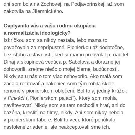
dni som bola na Zochovej, na Podjavorinskej, až som
zakotvila na Jilemnického.
Ovplyvnila vás a vašu rodinu okupácia
a normalizácia ideologicky?
Iskričkou som sa nikdy nestala, lebo mama to
považovala za neprípustné. Pionierkou až dodatočne,
bez sľubu a slávnosti, keď si mamu predvolal p. riaditeľ
Dinaj a skupinová vedúca p. Sabolová a dôrazne jej
dohovorili, zrejme niečo o mojej čiernej budúcnosti.
Nikdy sa u nás o tom viac nehovorilo. Ako malá som
začala recitovať a nakoniec som tým robila škole
renomé v pionierskom oblečení. Bol to aj jediný krúžok
v
Pinkáči
(„Pionierskom paláci“), ktorý som mohla
navštevovať. Nikdy som sa tam nechodila hrať, ani do
bazéna, kresliť, na filmy, nikdy. Ani som nikdy nebola
v pionierskom tábore. Boli to veci, ktoré ponúkalo
nastolené zriadenie, ale neakceptovali sme ich.