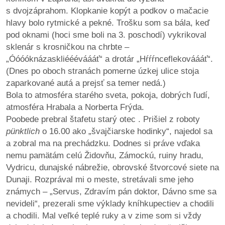
s dvojzáprahom. Klopkanie kopýt a podkov o mačacie
hlavy bolo rytmické a pekné. Trošku som sa bála, keď
pod oknami (hoci sme boli na 3. poschodí) vykrikoval
sklenár s krosničkou na chrbte –
„Óóóóknázaskliéééváááť“ a drotár „Hŕŕŕnceflekováááť“.
(Dnes po oboch stranách pomerne úzkej ulice stoja
zaparkované autá a prejsť sa temer nedá.)
Bola to atmosféra starého sveta, pokoja, dobrých ľudí,
atmosféra Hrabala a Norberta Frýda.
Poobede prebral štafetu starý otec . Prišiel z roboty
pünktlich
o 16.00 ako „švajčiarske hodinky“, najedol sa
a zobral ma na prechádzku. Dodnes si práve vďaka
nemu pamätám celú Židovňu, Zámockú, ruiny hradu,
Vydricu, dunajské nábrežie, obrovské štvorcové siete na
Dunaji. Rozprával mi o meste, stretávali sme jeho
známych – „Servus, Zdravím pán doktor, Dávno sme sa
nevideli“, prezerali sme výklady kníhkupectiev a chodili
a chodili. Mal veľké teplé ruky a v zime som si vždy