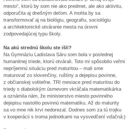
mesto“, ktorú by som nie ako predmet, ale ako aktivitu,
odporučila aj dnešným deťom. A mohla by sa
transformovať aj na biológiu, geografiu, sociológiu
a architektonické utváranie mesta na úrovni
zodpovedajúcej typu školy.
Na akú strednú školu ste išli?
Na Gymnáziu Ladislava Sáru som bola v poslednej
humanitnej triede, ktorú otvárali. Toto mi spôsobilo veľmi
nepríjemnú situáciu pred maturitou – mali sme
maturovať zo slovenčiny, ruštiny a dejepisu povinne,
z občianskej voliteľne. TRI mesiace pred maturitou do
triedy s diabolským úsmevom vkráčala matematikárka
a oznámila nám, že ministerstvo miesto povinného
dejepisu nastolilo povinnú matematiku. Až do maturity
sa vo mne nik krvi nedorezal. Dodnes som za tú trojku
v kooperácii s troma jednotkami na vysvedčení vďačná:)