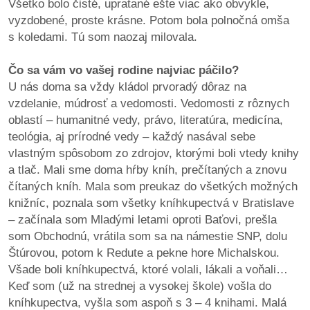
Všetko bolo čisté, upratané ešte viac ako obvykle,
vyzdobené, proste krásne. Potom bola polnočná omša
s koledami. Tú som naozaj milovala.
Čo sa vám vo vašej rodine najviac páčilo?
U nás doma sa vždy kládol prvoradý dôraz na
vzdelanie, múdrosť a vedomosti. Vedomosti z rôznych
oblastí – humanitné vedy, právo, literatúra, medicína,
teológia, aj prírodné vedy – každý nasával sebe
vlastným spôsobom zo zdrojov, ktorými boli vtedy knihy
a tlač. Mali sme doma hŕby kníh, prečítaných a znovu
čítaných kníh. Mala som preukaz do všetkých možných
knižníc, poznala som všetky kníhkupectvá v Bratislave
– začínala som Mladými letami oproti Baťovi, prešla
som Obchodnú, vrátila som sa na námestie SNP, dolu
Štúrovou, potom k Redute a pekne hore Michalskou.
Všade boli kníhkupectvá, ktoré volali, lákali a voňali…
Keď som (už na strednej a vysokej škole) vošla do
kníhkupectva, vyšla som aspoň s 3 – 4 knihami. Malá