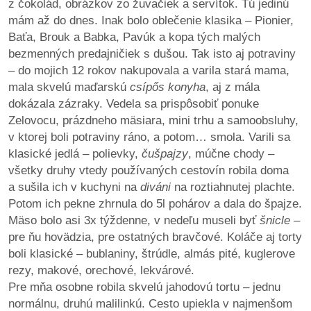
z čokolád, obrázkov zo žuvačiek a servítok. Tú jedinú
mám až do dnes. Inak bolo oblečenie klasika – Pionier,
Baťa, Brouk a Babka, Pavúk a kopa tých malých
bezmenných predajničiek s dušou. Tak isto aj potraviny
– do mojich 12 rokov nakupovala a varila stará mama,
mala skvelú maďarskú
csípős konyha
, aj z mála
dokázala zázraky. Vedela sa prispôsobiť ponuke
Zelovocu, prázdneho mäsiara, mini trhu a samoobsluhy,
v ktorej boli potraviny ráno, a potom… smola. Varili sa
klasické jedlá – polievky,
čušpajzy
, múčne chody –
všetky druhy vtedy používaných cestovín robila doma
a sušila ich v kuchyni na
diváni
na roztiahnutej plachte.
Potom ich pekne zhrnula do 5l pohárov a dala do špajze.
Mäso bolo asi 3x týždenne, v nedeľu museli byť
šnicle
–
pre ňu hovädzia, pre ostatných bravčové. Koláče aj torty
boli klasické – bublaniny, štrúdle, almás pité, kuglerove
rezy, makové, orechové, lekvárové.
Pre mňa osobne robila skvelú jahodovú tortu – jednu
normálnu, druhú malilinkú. Cesto upiekla v najmenšom