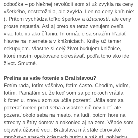
odbočka – po Nežnej revolúcii som si už zvykla na ceny
všetkého, nestotožnila, ale zvykla. Len na ceny kníh nie:
(. Pritom vychádza toľko šperkov a
úžasností
, ale ceny
proste nepustia. Asi aj preto sa teraz venujem oveľa
viac foteniu ako čítaniu. Informácie sa snažím hľadať
hlavne na internete a v knižniciach. Knihy už temer
nekupujem. Vlastne si celý život budujem knižnice,
ktoré musím opakovane okresávať, podľa toho ako ide
život. Smutné.
Prelína sa vaše fotenie s Bratislavou?
Fotím rada, fotím vášnivo, fotím často. Chodím, vidím,
fotím. Pamätám si, že keď som sa po rokoch vrátila
k foteniu, znovu som sa učila pozerať. Učila som sa
pozerať nielen pred seba a vlastne nič nevidieť, ale
pozerať okolo seba na mesto, na ľudí, potom hore na
strechy a štíty domov a nakoniec aj na zem. Všade som
objavila úžasné veci. Bratislava má stále obrovské
množstvo starých krásnych budov a zákutí, pohľadov