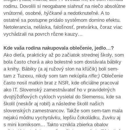
rodinu. Dovolili si neogabane siahnuť na niečo absolútne
vnútorné, osobné,
hýčkané
a nedotknuteľné. A to
ostatné sa postupne pridalo systémom domino efektu.
Netolerancia, neláska, falošnosť, pretvárka, čoraz viac
vychádzali na povrch rôzne kauzy…
Kde vaša rodina nakupovala oblečenie, jedlo…?
Ako dieťa, prakticky až po začiatok strednej školy, som
bola často chorá a ako bolestné som dostávala bábiky
a knihy. Bábiky (a aj ružový slon na kľúčik) boli sem-
tam z Tuzexu, nikdy som tam nekúpila
rifle:)
Oblečenie
často nosil matkin brat z NSR, kde oficiálne pracoval
ako IT. Slovenský zamestnávateľ ho v pravidelných
dvojtýždňových cykloch vysielal do Siemensu, kde sa
školil (neskôr aj robil) a následne školil našich
slovenských zamestnancov. Takže som sem-tam mala
nejakú módnu
vychytávku
, lepšiu čokoládku,
žuvku
aj
s mini komiksom… Takto vznikla zbierka obalov