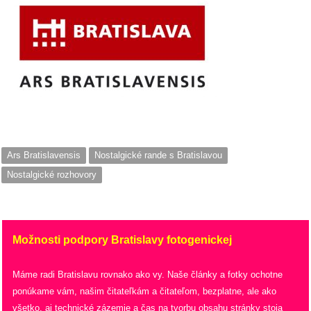
Ars Bratislavensis
Nostalgické rande s Bratislavou
Nostalgické rozhovory
Možnosti podpory Bratislavy fotogenickej
Máme radi Bratislavu rovnako ako vy. Naše články a fotky ochotne
ponúkame vám, našim čitateľkám a čitateľom, bezplatne, ale ako
všetko, aj technické zázemie a čas na tvorbu obsahu stránky stoja