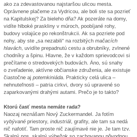
ako za zdevastovanou najstaršou ulicou mesta.
Oprávnene plačeme za Vydricou, ale boli ste sa pozrieť
na Kapitulskej? Za bieleho dňa? Ak pozeráte na domy,
vidíte hlboké praskliny v múroch, poobíjané rohy,
budovy volajúce po rekonštrukcii. Ak sa pozriete pod
nohy, aby ste „sa nezabili“ na rozbitých
mačacích
hlavách
, uvidíte prepadnutú cestu a obrubníky, zvlnené
chodníky a špinu. Hlavne, že v každom sprievodcovi si
prečítame o stredovekých budovách. Áno, sú snahy
o zveľadenie, aktívne občianske združenia, ale existuje
čiastočne aj
potemkiniáda
. Prakticky celá ulica –
nehnuteľnosti – patria cirkvi, dvory sú upravené so
zaparkovanými drahými autami. Prečo je to takto?
Ktorú časť mesta nemáte rada?
Naozaj neznášam Nový Zuckermandel. Ja fotím
vybývané
priestory,
industriál
, grafity, ale tam sa nedá
nič nafotiť. Tam proste nič zaujímavé nie je. Je tam tzv.
Skalný nos, skalný výbežok so zachovanou pôvodnou