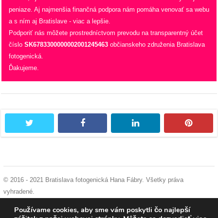
peniaze. Aj najmenšia finančná podpora nám pomáha venovať sa webu
a s ním aj Bratislave - viac a lepšie.
Podporiť nás môžete prostredníctvom prevodu na transparentný účet
číslo
SK6783300000002001245463
občianskeho združenia Bratislava
fotogenická.
Ďakujeme.
twitter
facebook
linkedin
pintere
© 2016 - 2021 Bratislava fotogenická Hana Fábry. Všetky práva
vyhradené.
podmienky používania
|
ochrana osobných údajov
|
súhlas s používaním
Používame cookies, aby sme vám poskytli čo najlepší
cookies