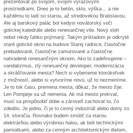
prezentovať po svojom, svojim výrazovými
prostriedkami. Dnes je to betón, sklo, výška… a nie
každému to ladí so starou, až stredovekou Bratislavou.
Ale aj barokový palác bol kedysi novátorský voči
gotickej katedrále alebo renesančnej vile. Nový sloh
nebol nikdy ľahko prijímaný. Takým príkladom je odkryté
staré gotické okno na budove Starej radnice, čiastočne
prebudované, čiastočne zamurované a čiastočne
nahradené renesančným oknom. Ako to zadefinujeme –
vandalizmus, zlý renesančný developer, modernizácia
a skrášľovanie mesta? Nech si vyberieme ktorúkoľvek
z možností, alebo si vytvoríme novú, už to nezmeníme.
Je to tok času, premena mesta, dôkaz, že mesto žije.
Len Pompeje sa už nemenia. Ak má mesto pretrvať,
musí sa prispôsobiť dobe a zároveň zachovať to, čo
zdedilo. Je jedno, či je to cenný
industriál
alebo domy zo
14. storočia. Rovnako budem smútiť za starou
elektrárňou alebo výrobnou halou, ak boli technickými
pamiatkami, alebo za cenným architektonickým dielom,