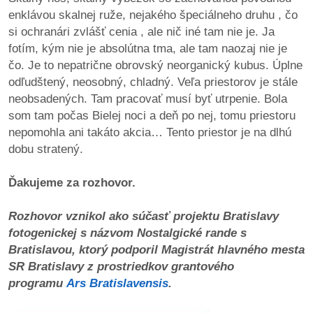
enklávou skalnej ruže, nejakého špeciálneho druhu , čo
si ochranári zvlášť cenia , ale nič iné tam nie je. Ja
fotím, kým nie je absolútna tma, ale tam naozaj nie je
čo. Je to nepatrične obrovský neorganický kubus. Úplne
odľudštený, neosobný, chladný. Veľa priestorov je stále
neobsadených. Tam pracovať musí byť utrpenie. Bola
som tam počas Bielej noci a deň po nej, tomu priestoru
nepomohla ani takáto akcia… Tento priestor je na dlhú
dobu stratený.
Ďakujeme za rozhovor.
Rozhovor vznikol ako súčasť projektu Bratislavy
fotogenickej s názvom Nostalgické rande s
Bratislavou, ktorý podporil Magistrát hlavného mesta
SR Bratislavy z prostriedkov grantového
programu
Ars Bratislavensis
.