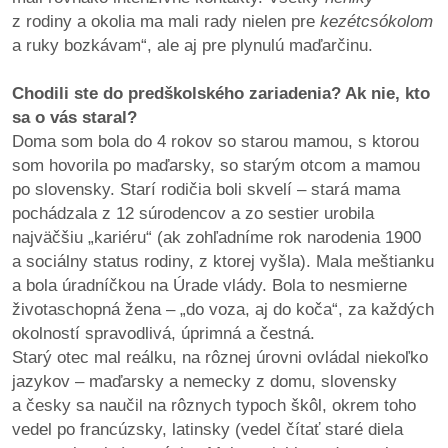
z rodiny a okolia ma mali rady nielen pre
kezétcsókolom
reklama
a ruky bozkávam“, ale aj pre plynulú maďarčinu.
Chodili ste do predškolského zariadenia? Ak nie, kto
sa o vás staral?
Doma som bola do 4 rokov so starou mamou, s ktorou
som hovorila po maďarsky, so starým otcom a mamou
po slovensky. Starí rodičia boli skvelí – stará mama
pochádzala z 12 súrodencov a zo sestier urobila
najväčšiu „kariéru“ (ak zohľadníme rok narodenia 1900
a sociálny status rodiny, z ktorej vyšla). Mala meštianku
a bola úradníčkou na Úrade vlády. Bola to nesmierne
životaschopná žena – „do voza, aj do koča“, za každých
okolností spravodlivá, úprimná a čestná.
Starý otec mal reálku, na rôznej úrovni ovládal niekoľko
jazykov – maďarsky a nemecky z domu, slovensky
a česky sa naučil na rôznych typoch škôl, okrem toho
vedel po francúzsky, latinsky (vedel čítať staré diela