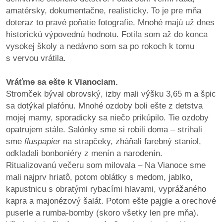
amatérsky, dokumentačne, realisticky. To je pre mňa
doteraz to pravé poňatie fotografie. Mnohé majú už dnes
historickú výpovednú hodnotu. Fotila som až do konca
vysokej školy a nedávno som sa po rokoch k tomu
s vervou vrátila.
Vráťme sa ešte k Vianociam.
Stromček býval obrovský, izby mali výšku 3,65 m a špic
sa dotýkal plafónu. Mnohé ozdoby boli ešte z detstva
mojej mamy, sporadicky sa niečo prikúpilo. Tie ozdoby
opatrujem stále. Salónky sme si robili doma – strihali
sme
fluspapier
na strapčeky, zháňali farebný staniol,
odkladali bonboniéry z menín a narodenín.
Ritualizovanú večeru som milovala – Na Vianoce sme
mali najprv hriatô, potom oblátky s medom, jablko,
kapustnicu s obratými rybacími hlavami, vyprážaného
kapra a majonézový šalát. Potom ešte pajgle a orechové
puserle a rumba-bomby (skoro všetky len pre mňa).