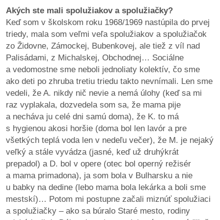
Akých ste mali spolužiakov a spolužiačky?
Keď som v školskom roku 1968/1969 nastúpila do prvej
triedy, mala som veľmi veľa spolužiakov a spolužiačok
zo Židovne, Zámockej, Bubenkovej, ale tiež z víl nad
Palisádami, z Michalskej, Obchodnej… Sociálne
a vedomostne sme neboli jednoliaty kolektív, čo sme
ako deti po zhruba tretiu triedu takto nevnímali. Len sme
vedeli, že A. nikdy nič nevie a nemá úlohy (keď sa mi
raz vyplakala, dozvedela som sa, že mama pije
a necháva ju celé dni samú doma), že K. to má
s hygienou akosi horšie (doma bol len lavór a pre
všetkých teplá voda len v nedeľu večer), že M. je nejaký
veľký a stále vyvádza (jasné, keď už druhýkrát
prepadol) a D. bol v opere (otec bol operný režisér
a mama primadona), ja som bola v Bulharsku a nie
u babky na dedine (lebo mama bola lekárka a boli sme
mestskí)… Potom mi postupne začali miznúť spolužiaci
a spolužiačky – ako sa búralo Staré mesto, rodiny