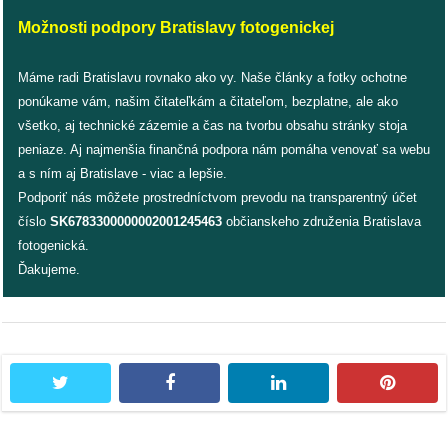
Možnosti podpory Bratislavy fotogenickej
dobrá
prax
Máme radi Bratislavu rovnako ako vy. Naše články a fotky ochotne
ponúkame vám, našim čitateľkám a čitateľom, bezplatne, ale ako
práca
všetko, aj technické zázemie a čas na tvorbu obsahu stránky stoja
peniaze. Aj najmenšia finančná podpora nám pomáha venovať sa webu
odkazy
a s ním aj Bratislave - viac a lepšie.
Podporiť nás môžete prostredníctvom prevodu na transparentný účet
petície
číslo
SK6783300000002001245463
občianskeho združenia Bratislava
fotogenická.
z
Ďakujeme.
médií
videá
twitter
facebook
linkedin
pintere
vychádzky
/
knihy