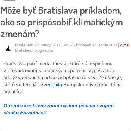
pozvánky
Môže byť Bratislava príkladom,
Historický
ako sa prispôsobiť klimatickým
kalendár
zmenám?
zákony
Published:
13. marca 2017
14:07
Updated: 11. apríla 2017
21:58
Bratislava fotogenická
mestské
časti
Bratislava patrí medzi mestá, ktoré sú inšpiráciou
v presadzovaní klimatických opatrení. Vyplýva to z
kauzy
analýzy
Financing urban adaptation to climate change
,
ktorú vo februári
zverejnila
Európska environmentálna
konania
agentúra.
stavebné
O tomto kontroverznom tvrdení píše vo svojom
konania
článku Euractiv.sk.
pripomienkové
konania