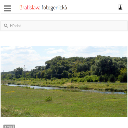
správy
fotoflešky
názory
|
blogy
rozhovory
fotky
protesty
granty
z médií