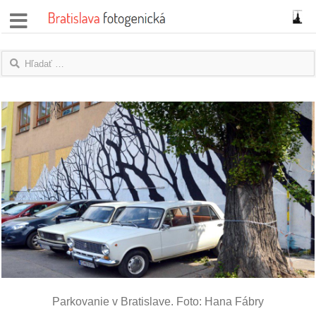
správy
fotoflešky
názory
|
blogy
rozhovory
fotky
protesty
granty
Parkovanie v Bratislave. Foto: Hana Fábry