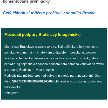
komentované prehliadky.
dobrá
Celý článok si môžete prečítať v denníku Pravda.
prax
práca
Možnosti podpory Bratislavy fotogenickej
odkazy
Máme radi Bratislavu rovnako ako vy. Naše články a fotky ochotne
petície
ponúkame vám, našim čitateľkám a čitateľom, bezplatne, ale ako
všetko, aj technické zázemie a čas na tvorbu obsahu stránky stoja
z
peniaze. Aj najmenšia finančná podpora nám pomáha venovať sa webu
médií
a s ním aj Bratislave - viac a lepšie.
Podporiť nás môžete prostredníctvom prevodu na transparentný účet
videá
číslo
SK6783300000002001245463
občianskeho združenia Bratislava
fotogenická.
vychádzky
Ďakujeme.
/
knihy