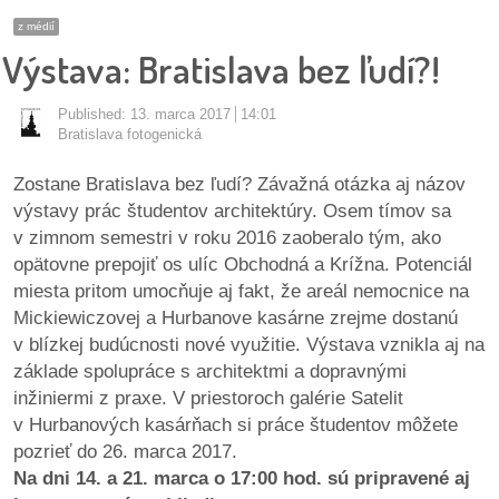
pozvánky
z médií
Výstava: Bratislava bez ľudí?!
Historický
kalendár
Published:
13. marca 2017
14:01
Bratislava fotogenická
zákony
Zostane Bratislava bez ľudí? Závažná otázka aj názov
mestské
výstavy prác študentov architektúry. Osem tímov sa
časti
v zimnom semestri v roku 2016 zaoberalo tým, ako
opätovne prepojiť os ulíc Obchodná a Krížna. Potenciál
kauzy
miesta pritom umocňuje aj fakt, že areál nemocnice na
Mickiewiczovej a Hurbanove kasárne zrejme dostanú
konania
v blízkej budúcnosti nové využitie. Výstava vznikla aj na
základe spolupráce s architektmi a dopravnými
stavebné
inžiniermi z praxe. V priestoroch galérie Satelit
konania
v Hurbanových kasárňach si práce študentov môžete
pozrieť do 26. marca 2017.
pripomienkové
Na dni 14. a 21. marca o 17:00 hod. sú pripravené aj
konania