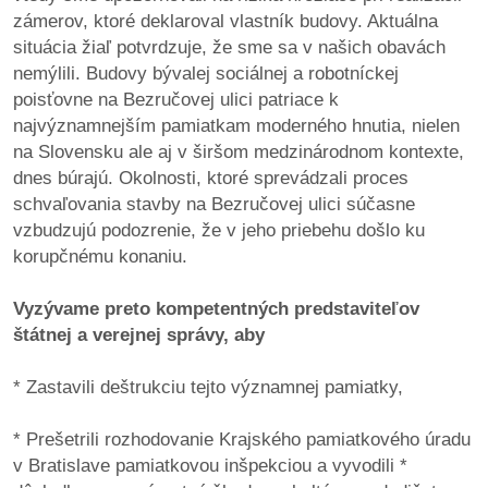
zámerov, ktoré deklaroval vlastník budovy. Aktuálna
situácia žiaľ potvrdzuje, že sme sa v našich obavách
dobrá
nemýlili. Budovy bývalej sociálnej a robotníckej
prax
poisťovne na Bezručovej ulici patriace k
najvýznamnejším pamiatkam moderného hnutia, nielen
práca
na Slovensku ale aj v širšom medzinárodnom kontexte,
dnes búrajú. Okolnosti, ktoré sprevádzali proces
odkazy
schvaľovania stavby na Bezručovej ulici súčasne
vzbudzujú podozrenie, že v jeho priebehu došlo ku
petície
korupčnému konaniu.
z
Vyzývame preto kompetentných predstaviteľov
médií
štátnej a verejnej správy, aby
videá
* Zastavili deštrukciu tejto významnej pamiatky,
vychádzky
* Prešetrili rozhodovanie Krajského pamiatkového úradu
/
v Bratislave pamiatkovou inšpekciou a vyvodili *
knihy