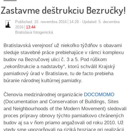
pozvánky
Zastavme deštrukciu Bezručky!
Historický
Published:
15. novembra 2016
14:29
Updated: 5. decembra
kalendár
2016
13:44
Bratislava fotogenická
zákony
Bratislavská verejnosť už niekoľko týždňov s obavami
sleduje stavebné práce prebiehajúce v rámci komplexu
mestské
budov na Bezručovej ulici č. 3 a 5. Pod rúškom
časti
„rekonštrukcie a nadstavby“, ktorú schválil Krajský
pamiatkový úrad v Bratislave, tu de facto prebieha
kauzy
búranie národnej kultúrnej pamiatky.
konania
Členovia medzinárodnej organizácie
DOCOMOMO
(Documentation and Conservation of Buildings, Sites
stavebné
and Neighbourhoods of the Modern Movement) sledovali
konania
proces prípravy obnovy týchto pamiatkovo chránených
budov aj sa v ňom priamo angažovali od roku 2010. Už
pripomienkové
vtedy sme upozorňovali na riziká hroziace pri realizácii
konania