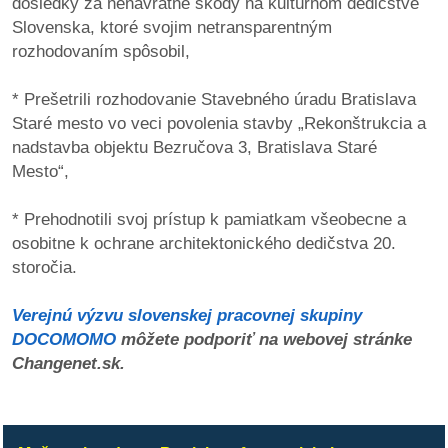
dôsledky za nenávratné škody na kultúrnom dedičstve
/
Slovenska, ktoré svojim netransparentným
výstavy
rozhodovaním spôsobil,
o
* Prešetrili rozhodovanie Stavebného úradu Bratislava
nás
Staré mesto vo veci povolenia stavby „Rekonštrukcia a
nadstavba objektu Bezručova 3, Bratislava Staré
podpora
Mesto“,
podporte
* Prehodnotili svoj prístup k pamiatkam všeobecne a
nás
osobitne k ochrane architektonického dedičstva 20.
storočia.
podporili
nás
Verejnú výzvu slovenskej pracovnej skupiny
DOCOMOMO
môžete podporiť na webovej stránke
autorské
Changenet.sk.
zázemie
kontaktujte
nás