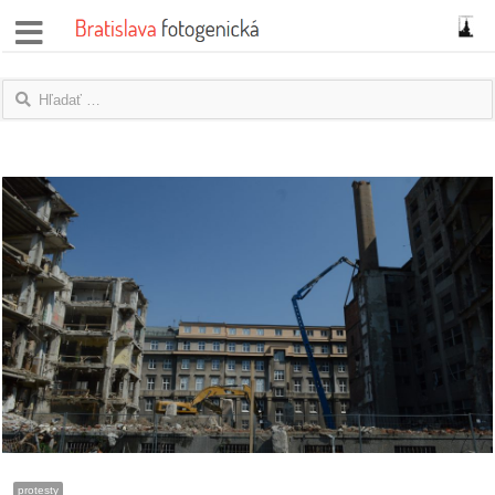
správy
fotoflešky
názory
|
blogy
rozhovory
fotky
protesty
granty
protesty