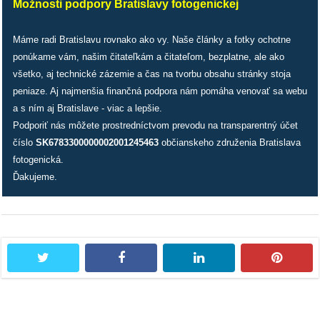
Možnosti podpory Bratislavy fotogenickej
reklama
Máme radi Bratislavu rovnako ako vy. Naše články a fotky ochotne
ponúkame vám, našim čitateľkám a čitateľom, bezplatne, ale ako
všetko, aj technické zázemie a čas na tvorbu obsahu stránky stoja
peniaze. Aj najmenšia finančná podpora nám pomáha venovať sa webu
a s ním aj Bratislave - viac a lepšie.
Podporiť nás môžete prostredníctvom prevodu na transparentný účet
číslo
SK6783300000002001245463
občianskeho združenia Bratislava
fotogenická.
Ďakujeme.
twitter
facebook
linkedin
pintere