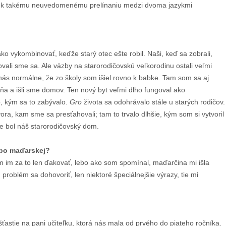
 už k takému neuvedomenému prelínaniu medzi dvoma jazykmi
ko vykombinovať, keďže starý otec ešte robil. Naši, keď sa zobrali,
hovali sme sa. Ale väzby na starorodičovskú veľkorodinu ostali veľmi
 nás normálne, že zo školy som išiel rovno k babke. Tam som sa aj
 mňa a išli sme domov. Ten nový byt veľmi dlho fungoval ako
o, kým sa to zabývalo.
Gro
života sa odohrávalo stále u starých rodičov.
ra, kam sme sa presťahovali; tam to trvalo dlhšie, kým som si vytvoril
de bol náš starorodičovský dom.
lebo maďarskej?
m im za to len ďakovať, lebo ako som spomínal, maďarčina mi išla
problém sa dohovoriť, len niektoré špeciálnejšie výrazy, tie mi
astie na pani učiteľku, ktorá nás mala od prvého do piateho ročníka.