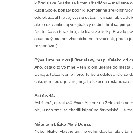
k Bratislave. Vrátim sa k tomu štadiónu – mali sme de
kúpili Spoje, bohatý podnik. Kompletne zrekonštruov
oddiel, začal hrať aj vyššiu súťaž – divíziu, ak sa 
ale to už vznikol aj volejbalový oddiel, hral sa pin-p
Nie to, čo sa teraz hrá, ale klasické kolky. Pravdu po
spustnutý, sú tam vlastnícke nezrovnalosti, proste j
rozpadáva:(
Bývali ste na okraji Bratislavy, resp. ďaleko od 
Áno, ostalo to vo mne – ten idióm „ideme do mesta“. 
Dunaja, takže ideme hore. To bola udalosť, išlo sa 
cukráreň; teraz je v nej nejaká luxusná reštaurácia 
Asi štvrtá.
Asi štvrtá, oproti
Mliečaku
. Aj hore na Železnú sme ch
nie, u nás sme sa chodili kúpať na štrkoviská –
šutro
Máte tam blízko Malý Dunaj.
Nebol blízko, vlastne ani nie veľmi ďaleko, ale v tom