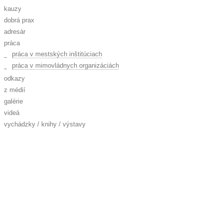
kauzy
dobrá prax
adresár
práca
práca v mestských inštitúciach
práca v mimovládnych organizáciách
odkazy
z médií
galérie
videá
vychádzky / knihy / výstavy