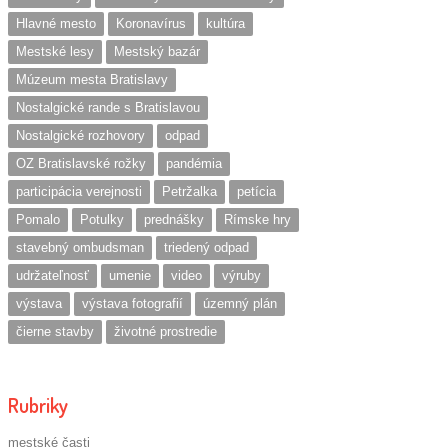
Hlavné mesto
Koronavírus
kultúra
Mestské lesy
Mestský bazár
Múzeum mesta Bratislavy
Nostalgické rande s Bratislavou
Nostalgické rozhovory
odpad
OZ Bratislavské rožky
pandémia
participácia verejnosti
Petržalka
petícia
Pomalo
Potulky
prednášky
Rímske hry
stavebný ombudsman
triedený odpad
udržateľnosť
umenie
video
výruby
výstava
výstava fotografií
územný plán
čierne stavby
životné prostredie
Rubriky
mestské časti