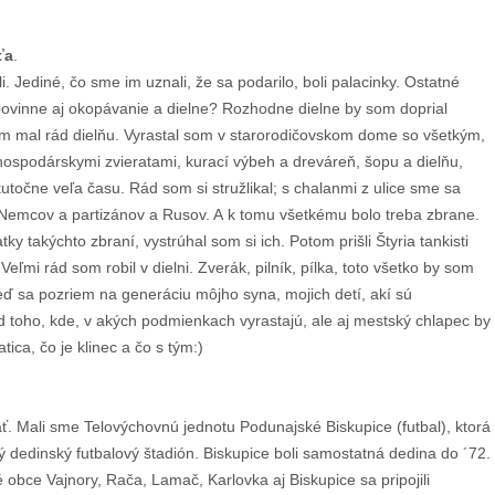
ťa
.
li. Jediné, čo sme im uznali, že sa podarilo, boli palacinky. Ostatné
 povinne aj okopávanie a dielne? Rozhodne dielne by som doprial
om mal rád dielňu. Vyrastal som v starorodičovskom dome so všetkým,
hospodárskymi zvieratami, kurací výbeh a dreváreň, šopu a dielňu,
utočne veľa času. Rád som si stružlikal; s chalanmi z ulice sme sa
a Nemcov a partizánov a Rusov. A k tomu všetkému bolo treba zbrane.
y takýchto zbraní, vystrúhal som si ich. Potom prišli Štyria tankisti
Veľmi rád som robil v dielni. Zverák, pilník, pílka, toto všetko by som
 sa pozriem na generáciu môjho syna, mojich detí, akí sú
od toho, kde, v akých podmienkach vyrastajú, ale aj mestský chlapec by
tica, čo je klinec a čo s tým:)
ť. Mali sme Telovýchovnú jednotu Podunajské Biskupice (futbal), ktorá
ý dedinský futbalový štadión. Biskupice boli samostatná dedina do ´72.
né obce Vajnory, Rača, Lamač, Karlovka aj Biskupice sa pripojili