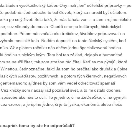
la žiaden vysokoškolský káder. Ony mali „len“ učiteľské prípravky – po
čo podobné. Jednoducho to bol človek, ktorý sa narodil byť učiteľom.
loveku po celý život. Bola taká, že nás ťahala von… a tam zrejme niekde
se, cez víkendy do mesta. Chodili sme po kultúrnych, historických
 podobne. Potom nás začala ako tretiakov, štvrtákov pripravovať na
 vyhralo mestské kolo. Nedám dopustiť na tento školský systém, keď
očníka. Až v piatom ročníku nás občas jednu špecializovanú hodinu
každú hodinu s niekým iným. Tam bol ten základ, dejepis a humanitné
m sa naučil čítať, tak som strašne rád čítal. Keď sa ma pýtajú, ktoré
ol Winettou. Jednoznačne, fakt! Ja som ho prečítal ako druhák a úplne
klasických
klaďasov
, pozitívnych, a potom tých čiernych, negatívnych
yť gentlemanom; aj dnes by som vám vedel odrecitovať spamäti
. Cez knižky som naozaj rád poznával svet, a to mi ostalo dodnes.
 spôsobe ako nás to učili. To je jedno, či na ZeDeeŠke, či na gympli,
 cez vzorce, a je úplne jedno, či je to fyzika, ekonómia alebo niečo
 a napriek tomu by ste ho odporúčali?