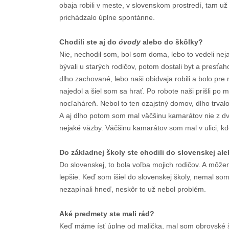
obaja robili v meste, v slovenskom prostredí, tam
prichádzalo úplne spontánne.
Chodili ste aj do
óvody
alebo do škôlky?
Nie, nechodil som, bol som doma, lebo to vedeli neja
bývali u starých rodičov, potom dostali byt a presťa
dlho zachované, lebo naši obidvaja robili a bolo pre
najedol a šiel som sa hrať. Po robote naši prišli po
nocľaháreň. Nebol to ten ozajstný domov, dlho trval
A aj dlho potom som mal väčšinu kamarátov nie z dvo
nejaké väzby. Väčšinu kamarátov som mal v ulici, k
Do základnej školy ste chodili do slovenskej a
Do slovenskej, to bola voľba mojich rodičov. A môže
lepšie. Keď som išiel do slovenskej školy, nemal som 
nezapínali hneď, neskôr to už nebol problém.
Aké predmety ste mali rád?
Keď máme ísť úplne od malička, mal som obrovské šť