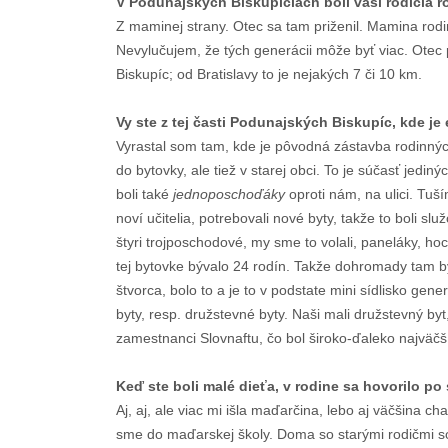
V Podunajských Biskupiciach boli vaši rodičia r
Z maminej strany. Otec sa tam priženil. Mamina rodi
Nevylučujem, že tých generácii môže byť viac. Ote
Biskupíc; od Bratislavy to je nejakých 7 či 10 km.
Vy ste z tej časti Podunajských Biskupíc, kde j
Vyrastal som tam, kde je pôvodná zástavba rodinný
do bytovky, ale tiež v starej obci. To je súčasť jedi
boli také
jednoposchoďáky
oproti nám, na ulici. Tuším
noví učitelia, potrebovali nové byty, takže to boli sl
štyri trojposchodové, my sme to volali, paneláky, hoc
tej bytovke bývalo 24 rodín. Takže dohromady tam b
štvorca, bolo to a je to v podstate mini sídlisko gene
byty, resp. družstevné byty. Naši mali družstevný byt, 
zamestnanci Slovnaftu, čo bol široko-ďaleko najväčš
Keď ste boli malé dieťa, v rodine sa hovorilo 
Aj, aj, ale viac mi išla maďarčina, lebo aj väčšina ch
sme do maďarskej školy. Doma so starými rodičmi so