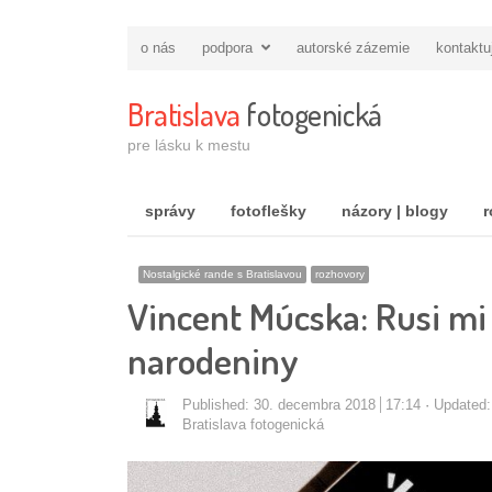
o nás
podpora
autorské zázemie
kontaktu
Bratislava
fotogenická
pre lásku k mestu
správy
fotoflešky
názory | blogy
r
Nostalgické rande s Bratislavou
rozhovory
Vincent Múcska: Rusi mi 
narodeniny
Published:
30. decembra 2018
17:14
Updated:
Autor/ka
Bratislava fotogenická