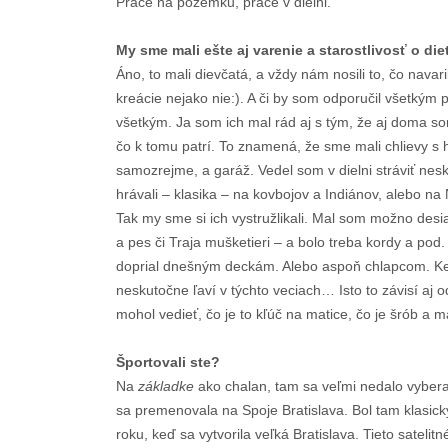
Práce na pozemku, práce v dielni.
My sme mali ešte aj varenie a starostlivosť o die
Áno, to mali dievčatá, a vždy nám nosili to, čo navari
kreácie nejako nie:). A či by som odporučil všetkým
všetkým. Ja som ich mal rád aj s tým, že aj doma s
čo k tomu patrí. To znamená, že sme mali chlievy s 
samozrejme, a garáž. Vedel som v dielni stráviť nesk
hrávali – klasika – na kovbojov a Indiánov, alebo n
Tak my sme si ich vystružlikali. Mal som možno desiatk
a pes či Traja mušketieri – a bolo treba kordy a pod. 
doprial dnešným deckám. Alebo aspoň chlapcom. Keď
neskutočne ľaví v týchto veciach… Isto to závisí aj 
mohol vedieť, čo je to kľúč na matice, čo je šrób a ma
Športovali ste?
Na
základke
ako chalan, tam sa veľmi nedalo vybera
sa premenovala na Spoje Bratislava. Bol tam klasick
roku, keď sa vytvorila veľká Bratislava. Tieto satelit