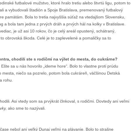
dinské futbalové mužstvo, ktoré hralo tretiu alebo štvrtú ligu, potom to
ali a vybudovali štadión a Spoje Bratislava, premenovaný futbalový
dobre pamätám. Bola to tretia najvyššia súťaž na vtedajšom Slovensku,
ong a bola tam jedna z prvých dráh a prvých hál na kolky v Bratislave.
vediac, je už asi 10 rokov, čo je celý areál opustený, schátraný,
e to obrovská škoda. Celé je to zaplevelené a pomaličky sa to
centra, chodili ste s rodičmi na výlet do mesta, do cukrárne?
Ešte sa u nás hovorilo „ideme hore“. Bolo to vlastne proti prúdu
do mesta, niečo sa pozrelo, potom bola cukráreň, väčšinou Detská
na rohu.
odili. Asi vtedy som sa prvýkrát člnkoval, s rodičmi. Dovtedy ani veľmi
vky,
ako sme to nazývali.
 čase nebol ani veľký Dunaj veľmi na plávanie. Bolo to strašne