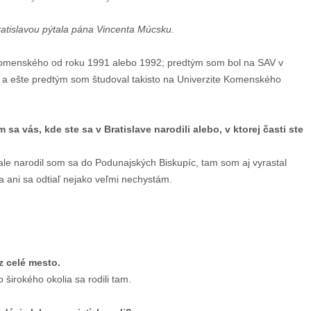
ratislavou pýtala pána Vincenta Múcsku.
omenského od roku 1991 alebo 1992; predtým som bol na SAV v
 a ešte predtým som študoval takisto na Univerzite Komenského
a vás, kde ste sa v Bratislave narodili alebo, v ktorej časti ste
 ale narodil som sa do Podunajských Biskupíc, tam som aj vyrastal
a ani sa odtiaľ nejako veľmi nechystám.
 celé mesto.
o širokého okolia sa rodili tam.