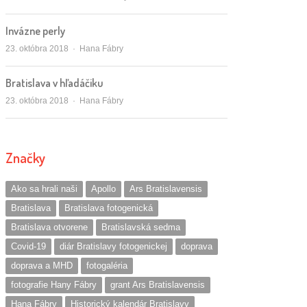
Invázne perly
Autor/ka
23. októbra 2018
Hana Fábry
Bratislava v hľadáčiku
Autor/ka
23. októbra 2018
Hana Fábry
Značky
Ako sa hrali naši
Apollo
Ars Bratislavensis
Bratislava
Bratislava fotogenická
Bratislava otvorene
Bratislavská sedma
Covid-19
diár Bratislavy fotogenickej
doprava
doprava a MHD
fotogaléria
fotografie Hany Fábry
grant Ars Bratislavensis
Hana Fábry
Historický kalendár Bratislavy