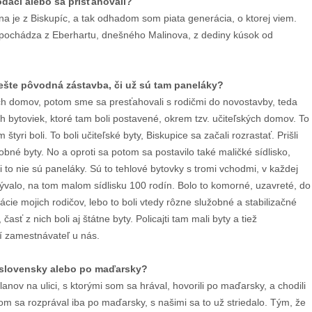
odáci alebo sa prisťahovali?
na je z Biskupíc, a tak odhadom som piata generácia, o ktorej viem.
c pochádza z Eberhartu, dnešného Malinova, z dediny kúsok od
e ešte pôvodná zástavba, či už sú tam paneláky?
ch domov, potom sme sa presťahovali s rodičmi do novostavby, teda
ných bytoviek, ktoré tam boli postavené, okrem tzv. učiteľských domov. To
 štyri boli. To boli učiteľské byty, Biskupice sa začali rozrastať. Prišli
užobné byty. No a oproti sa potom sa postavilo také maličké sídlisko,
i to nie sú paneláky. Sú to tehlové bytovky s tromi vchodmi, v každej
ývalo, na tom malom sídlisku 100 rodín. Bolo to komorné, uzavreté, do
rácie mojich rodičov, lebo to boli vtedy rôzne služobné a stabilizačné
časť z nich boli aj štátne byty. Policajti tam mali byty a tiež
í zamestnávateľ u nás.
po slovensky alebo po maďarsky?
alanov na ulici, s ktorými som sa hrával, hovorili po maďarsky, a chodili
m sa rozprával iba po maďarsky, s našimi sa to už striedalo. Tým, že