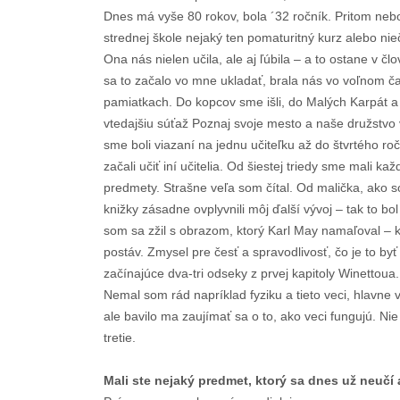
Dnes má vyše 80 rokov, bola ´32 ročník. Pritom nebo
strednej škole nejaký ten pomaturitný kurz alebo nie
Ona nás nielen učila, ale aj ľúbila – a to ostane v č
sa to začalo vo mne ukladať, brala nás vo voľnom ča
pamiatkach. Do kopcov sme išli, do Malých Karpát a
vtedajšiu súťaž Poznaj svoje mesto a naše družstvo
sme boli viazaní na jednu učiteľku až do štvrtého r
začali učiť iní učitelia. Od šiestej triedy sme mali 
predmety. Strašne veľa som čítal. Od malička, ako so
knižky zásadne ovplyvnili môj ďalší vývoj – tak to b
som sa zžil s obrazom, ktorý Karl May namaľoval – 
postáv. Zmysel pre česť a spravodlivosť, čo je to b
začínajúce dva-tri odseky z prvej kapitoly Winettoua
Nemal som rád napríklad fyziku a tieto veci, hlavne v
ale bavilo ma zaujímať sa o to, ako veci fungujú. Nie
tretie.
Mali ste nejaký predmet, ktorý sa dnes už neučí