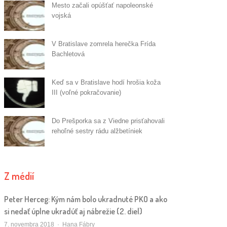
Mesto začali opúšťať napoleonské
vojská
V Bratislave zomrela herečka Frída
Bachletová
Keď sa v Bratislave hodí hrošia koža
III (voľné pokračovanie)
Do Prešporka sa z Viedne prisťahovali
rehoľné sestry rádu alžbetíniek
Z médií
Peter Herceg: Kým nám bolo ukradnuté PKO a ako
si nedať úplne ukradúť aj nábrežie (2. diel)
Autor/ka
7. novembra 2018
Hana Fábry