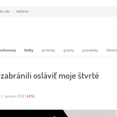
jte nás
reklama
ozhovory
fotky
protesty
granty
pozvánky
Histor
zabránili osláviť moje štvrté
 1. januára 2019
14:51