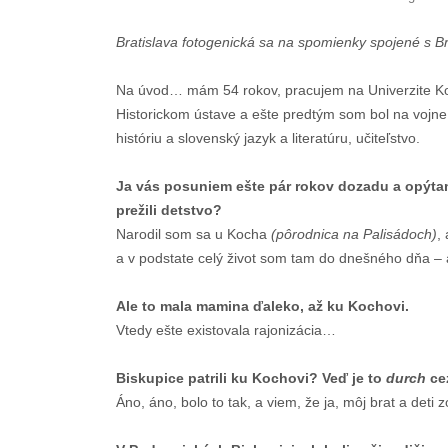
Bratislava fotogenická sa na spomienky spojené s B
Na úvod… mám 54 rokov, pracujem na Univerzite K
Historickom ústave a ešte predtým som bol na vojne
históriu a slovenský jazyk a literatúru, učiteľstvo.
Ja vás posuniem ešte pár rokov dozadu a opýtam s
prežili detstvo?
Narodil som sa u Kocha
(pôrodnica na Palisádoch)
,
a v podstate celý život som tam do dnešného dňa – 
Ale to mala mamina ďaleko, až ku Kochovi.
Vtedy ešte existovala rajonizácia…
Biskupice patrili ku Kochovi?
Veď je to
durch
cez
Áno, áno, bolo to tak, a viem, že ja, môj brat a deti z