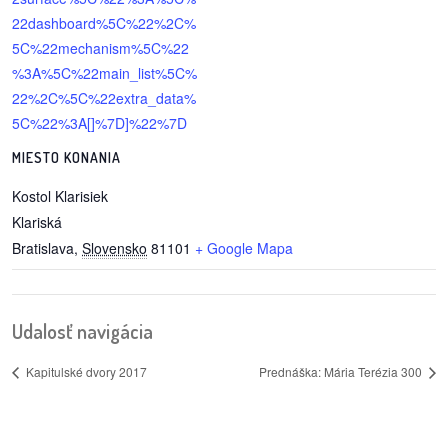
22dashboard%5C%22%2C%
reklama
5C%22mechanism%5C%22
%3A%5C%22main_list%5C%
22%2C%5C%22extra_data%
5C%22%3A[]%7D]%22%7D
MIESTO KONANIA
Kostol Klarisiek
Klariská
Bratislava
,
Slovensko
81101
+ Google Mapa
Udalosť navigácia
Kapitulské dvory 2017
Prednáška: Mária Terézia 300