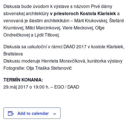
Diskusia bude úvodom k výstave s názvom Prvé dámy
slovenskej architektúry
v priestoroch Kostola Klarisiek
a
dobrá
venovaná je šiestim architektkám – Márii Krukovskej, Štefánii
prax
Krumlovej, Milici Marcinkovej, Viere Meckovej, Oľge
práca
Ondreičkovej a Lýdii Titlovej.
Diskusia sa uskutoční v rámci DAAD 2017 v kostole Klarisiek,
odkazy
Bratislava
Diskusiu moderuje Henrieta Moravčíková, kurátorka výstav
y
petície
Fotografie: Olja Triaška Stefanovič
z
TERMÍN KONANIA:
médií
29.máj 2017 o 19:00 h. – EGO / DAAD
videá
vychádzky
Add to calendar
/
knihy