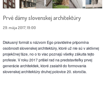
pozvánky
Historický
Prvé dámy slovenskej architektúry
kalendár
29. mája 2017, 19:00
zákony
Diskusný formát s názvom Ego pravidelne pripomína
mestské
osobnosti slovenskej architektúry, ktoré už nie sú v aktívnej
časti
projekčnej fáze, no o to viac poznajú všetky zákutia tejto
kauzy
profesie. V roku 2017 prišiel rad na predstaviteľky prvej
generácie architektiek, ktoré zasiahli do formovania
konania
slovenskej architektúry druhej polovice 20. storočia.
stavebné
konania
pripomienkové
konania