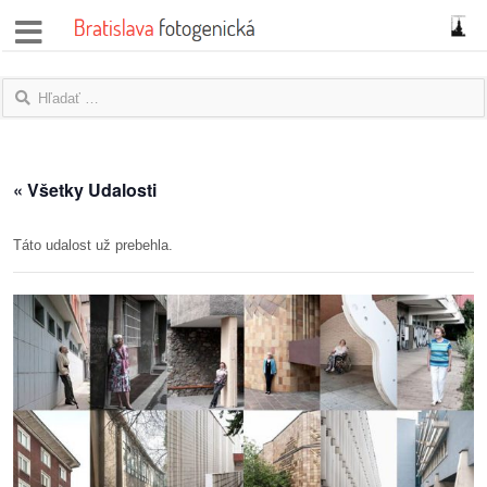
správy
fotoflešky
názory
« Všetky Udalosti
|
blogy
Táto udalost už prebehla.
rozhovory
fotky
protesty
granty