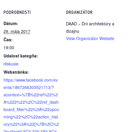
/
výstavy
PODROBNOSTI
ORGANIZÁTOR
Dátum:
o
DAAD – Dni architektúry a
nás
dizajnu
29. mája 2017
View Organizátor Website
Čas:
podpora
19:00
Udalosť kategŕia:
podporte
diskusie
nás
Webstránka:
https://www.facebook.com/ev
podporili
ents/1867266303521713/?
nás
acontext=%7B%22ref%22%3
autorské
A%222%22%2C%22ref_dash
zázemie
board_filter%22%3A%22upco
ming%22%2C%22action_hist
kontaktujte
ory%22%3A%22[%7B%5C%2
nás
2surface%5C%22%3A%5C%