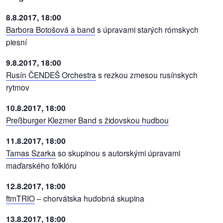
8.8.2017, 18:00
dobrá
Barbora Botošová a band
s úpravami starých rómskych
prax
piesní
práca
9.8.2017, 18:00
Rusín ČENDEŠ Orchestra
s rezkou zmesou rusínskych
odkazy
rytmov
10.8.2017, 18:00
petície
Preßburger Klezmer Band s židovskou hudbou
z
11.8.2017, 18:00
médií
Tamas Szarka
so skupinou s autorskými úpravami
maďarského folklóru
videá
12.8.2017, 18:00
vychádzky
ftmTRIO
– chorvátska hudobná skupina
/
knihy
13.8.2017, 18:00