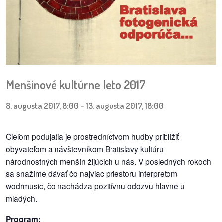
pozvánky
Historický
kalendár
zákony
Menšinové kultúrne leto 2017
mestské
časti
8. augusta 2017, 8:00
-
13. augusta 2017, 18:00
kauzy
Cieľom podujatia je prostredníctvom hudby priblížiť
obyvateľom a návštevníkom Bratislavy kultúru
konania
národnostných menšín žijúcich u nás. V posledných rokoch
sa snažíme dávať čo najviac priestoru interpretom
stavebné
konania
wodrmusic, čo nachádza pozitívnu odozvu hlavne u
mladých.
pripomienkové
Program:
konania