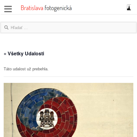
správy
fotoflešky
názory
« Všetky Udalosti
|
blogy
Táto udalost už prebehla.
rozhovory
fotky
protesty
granty