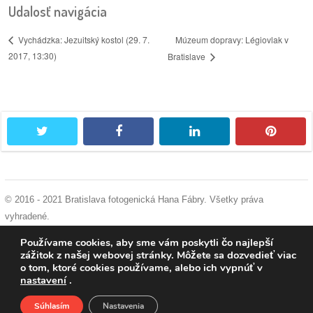
Udalosť navigácia
reklama
Múzeum dopravy: Légiovlak v
Vychádzka: Jezuitský kostol (29. 7.
2017, 13:30)
Bratislave
twitter
facebook
linkedin
pintere
© 2016 - 2021 Bratislava fotogenická Hana Fábry. Všetky práva
vyhradené.
podmienky používania
|
ochrana osobných údajov
|
súhlas s používaním
Používame cookies, aby sme vám poskytli čo najlepší
cookies
zážitok z našej webovej stránky. Môžete sa dozvedieť viac
o tom, ktoré cookies používame, alebo ich vypnúť v
nastavení
.
Súhlasím
Nastavenia
Domov
O nás
Podporte nás
Facebook