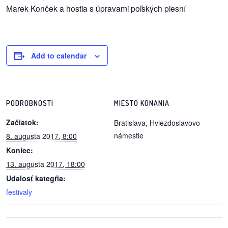
/
Marek Konček a hostia s úpravami poľských piesní
výstavy
o
nás
Add to calendar
podpora
podporte
PODROBNOSTI
MIESTO KONANIA
nás
Začiatok:
Bratislava, Hviezdoslavovo
námestie
8. augusta 2017, 8:00
podporili
Koniec:
nás
13. augusta 2017, 18:00
autorské
Udalosť kategŕia:
zázemie
festivaly
kontaktujte
nás