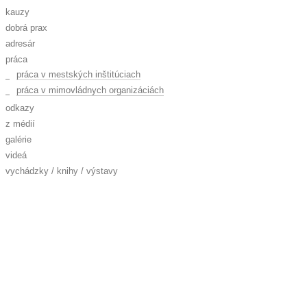
kauzy
dobrá prax
adresár
práca
práca v mestských inštitúciach
práca v mimovládnych organizáciách
odkazy
z médií
galérie
videá
vychádzky / knihy / výstavy