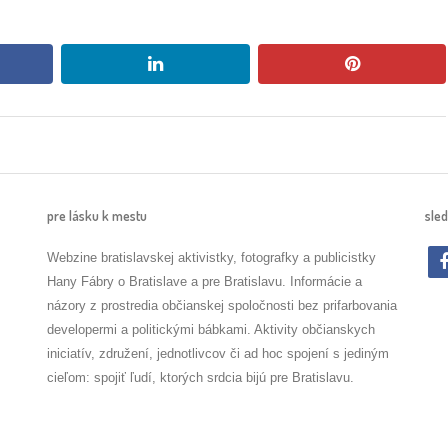
book
linkedin
pinterest
pre lásku k mestu
sled
Webzine bratislavskej aktivistky, fotografky a publicistky
Hany Fábry o Bratislave a pre Bratislavu. Informácie a
názory z prostredia občianskej spoločnosti bez prifarbovania
developermi a politickými bábkami. Aktivity občianskych
iniciatív, združení, jednotlivcov či ad hoc spojení s jediným
cieľom: spojiť ľudí, ktorých srdcia bijú pre Bratislavu.