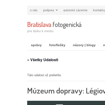
o nás
podpora
autorské zázemie
kontaktu
Bratislava
fotogenická
pre lásku k mestu
správy
fotoflešky
názory | blogy
r
« Všetky Udalosti
Táto udalost už prebehla.
Múzeum dopravy: Légiovl