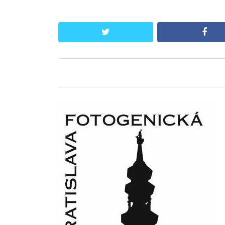
twitter
face