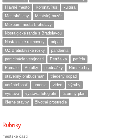
Hlavné mesto
Koronavírus
kultúra
Mestské lesy
Mestský bazár
Múzeum mesta Bratislavy
Nostalgické rande s Bratislavou
Nostalgické rozhovory
odpad
OZ Bratislavské rožky
pandémia
participácia verejnosti
Petržalka
petícia
Pomalo
Potulky
prednášky
Rímske hry
stavebný ombudsman
triedený odpad
udržateľnosť
umenie
video
výruby
výstava
výstava fotografií
územný plán
čierne stavby
životné prostredie
Rubriky
mestské časti