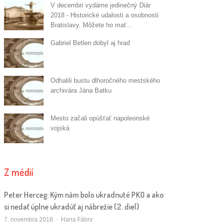
V decembri vydáme jedinečný Diár
2018 - Historické udalosti a osobnosti
Bratislavy. Môžete ho mať...
Gabriel Betlen dobyl aj hrad
Odhalili bustu dlhoročného mestského
archivára Jána Batku
Mesto začali opúšťať napoleonské
vojská
Z médií
Peter Herceg: Kým nám bolo ukradnuté PKO a ako
si nedať úplne ukradúť aj nábrežie (2. diel)
Autor/ka
7. novembra 2018
Hana Fábry