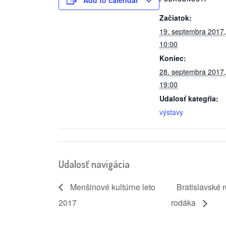
Add to calendar
Začiatok:
19. septembra 2017,
10:00
Koniec:
28. septembra 2017,
19:00
Udalosť kategŕia:
výstavy
Udalosť navigácia
Menšinové kultúrne leto
Bratislavské 
2017
rodáka