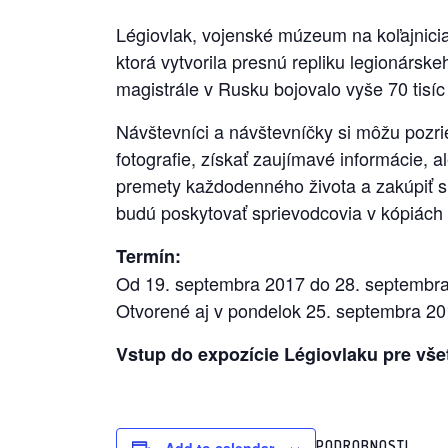
Légiovlak, vojenské múzeum na koľajnicia
ktorá vytvorila presnú repliku legionársk
magistrále v Rusku bojovalo vyše 70 tisíc
Návštevníci a návštevníčky si môžu pozr
fotografie, získať zaujímavé informácie, ale
premety každodenného života a zakúpiť si
budú poskytovať sprievodcovia v kópiách 
Termín:
Od 19. septembra 2017 do 28. septembra
Otvorené aj v pondelok 25. septembra 20
Vstup do expozície Légiovlaku pre vše
PODROBNOSTI