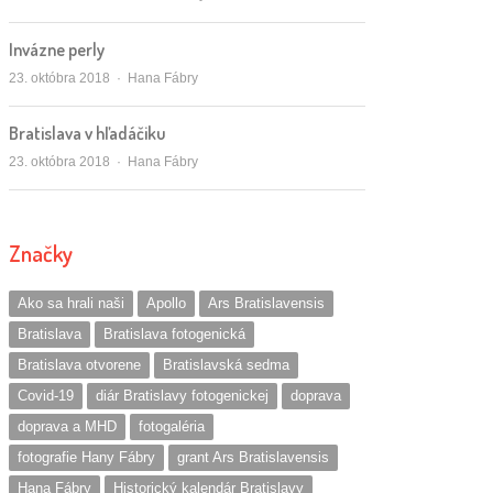
Invázne perly
Autor/ka
23. októbra 2018
Hana Fábry
Bratislava v hľadáčiku
Autor/ka
23. októbra 2018
Hana Fábry
Značky
Ako sa hrali naši
Apollo
Ars Bratislavensis
Bratislava
Bratislava fotogenická
Bratislava otvorene
Bratislavská sedma
Covid-19
diár Bratislavy fotogenickej
doprava
doprava a MHD
fotogaléria
fotografie Hany Fábry
grant Ars Bratislavensis
Hana Fábry
Historický kalendár Bratislavy