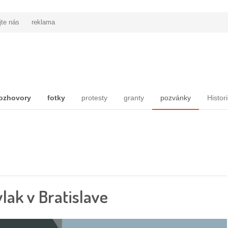
jte nás
reklama
ozhovory
fotky
protesty
granty
pozvánky
Histor
ak v Bratislave