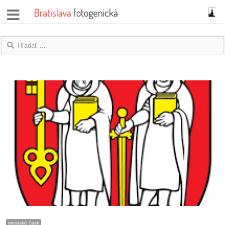
správy
fotoflešky
názory
|
blogy
rozhovory
fotky
protesty
granty
mestské časti