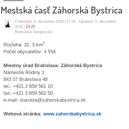
pozvánky
Mestská časť Záhorská Bystrica
Historický
Published:
4. decembra 2016
17:18
Updated: 5. decembra
kalendár
2016
13:25
Bratislava fotogenická
zákony
2
Rozloha: 32, 3 km
Počet obyvateľov: 4 554
mestské
časti
Miestny úrad Bratislava- Záhorská Bystrica
Námestie Rodiny 1
kauzy
843 57 Bratislava 48
tel.: +421 2 659 561 10
konania
fax: +421 2 659 562 50
e-mail: starosta@zahorskabystrica.sk
stavebné
konania
Webová stránka:
www.zahorskabystrica.sk
pripomienkové
konania