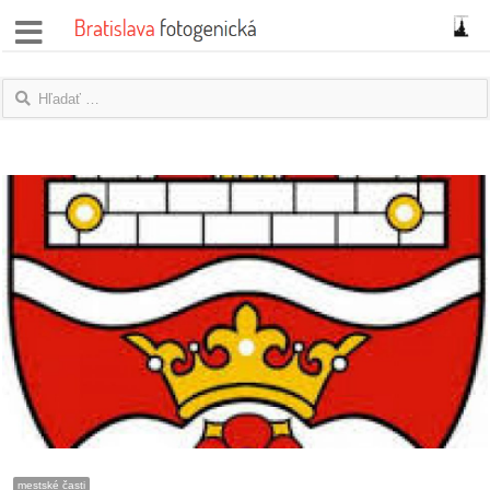
správy
fotoflešky
názory
|
blogy
rozhovory
fotky
protesty
granty
mestské časti