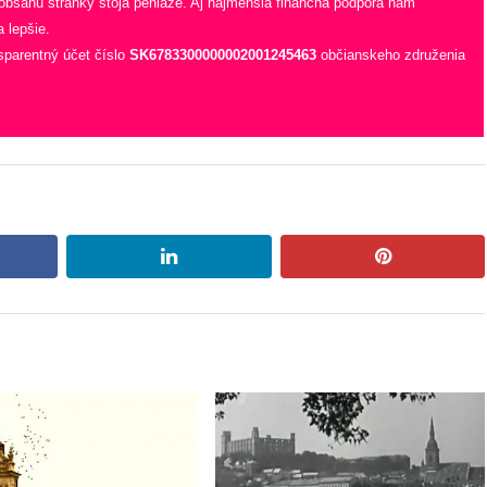
 obsahu stránky stoja peniaze. Aj najmenšia finančná podpora nám
 lepšie.
sparentný účet číslo
SK6783300000002001245463
občianskeho združenia
book
linkedin
pinterest