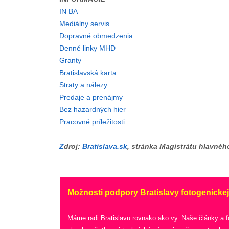
IN BA
Mediálny servis
Dopravné obmedzenia
Denné linky MHD
Granty
Bratislavská karta
Straty a nálezy
Predaje a prenájmy
Bez hazardných hier
Pracovné príležitosti
Z
droj:
Bratislava.sk
, stránka Magistrátu hlavnéh
Možnosti podpory Bratislavy fotogenickej
Máme radi Bratislavu rovnako ako vy. Naše články a 