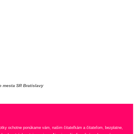
o mesta SR Bratislavy
fotky ochotne ponúkame vám, našim čitateľkám a čitateľom, bezplatne,