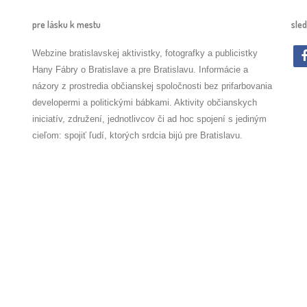
pre lásku k mestu
sled
Webzine bratislavskej aktivistky, fotografky a publicistky
Hany Fábry o Bratislave a pre Bratislavu. Informácie a
názory z prostredia občianskej spoločnosti bez prifarbovania
developermi a politickými bábkami. Aktivity občianskych
iniciatív, združení, jednotlivcov či ad hoc spojení s jediným
cieľom: spojiť ľudí, ktorých srdcia bijú pre Bratislavu.