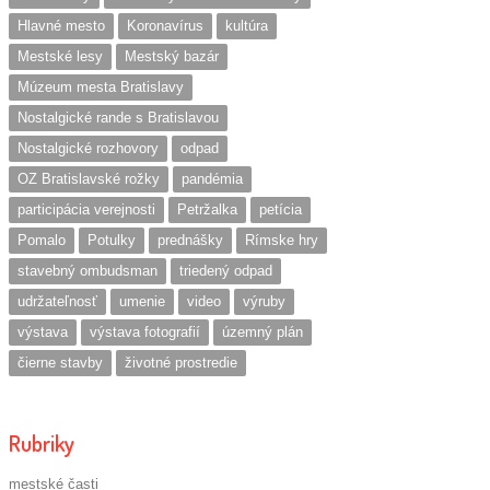
Hlavné mesto
Koronavírus
kultúra
Mestské lesy
Mestský bazár
Múzeum mesta Bratislavy
Nostalgické rande s Bratislavou
Nostalgické rozhovory
odpad
OZ Bratislavské rožky
pandémia
participácia verejnosti
Petržalka
petícia
Pomalo
Potulky
prednášky
Rímske hry
stavebný ombudsman
triedený odpad
udržateľnosť
umenie
video
výruby
výstava
výstava fotografií
územný plán
čierne stavby
životné prostredie
Rubriky
mestské časti