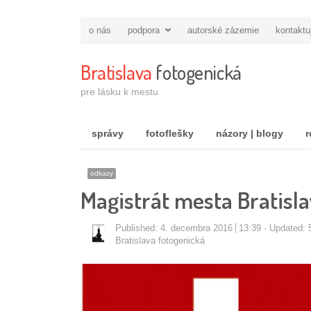
o nás
podpora
autorské zázemie
kontaktu
Bratislava
fotogenická
pre lásku k mestu
správy
fotoflešky
názory | blogy
r
odkazy
Magistrát mesta Bratisla
Published:
4. decembra 2016
13:39
Updated: 
Autor/ka
Bratislava fotogenická