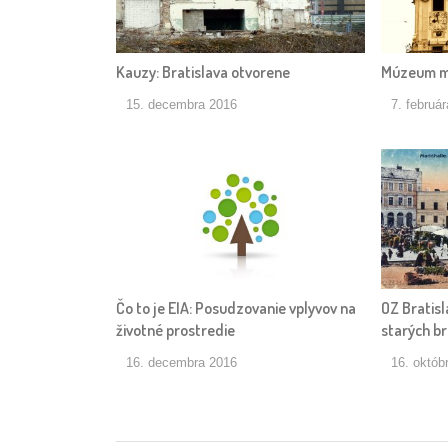
Kauzy: Bratislava otvorene
Múzeum me
15. decembra 2016
7. februá
Čo to je EIA: Posudzovanie vplyvov na
OZ Bratis
životné prostredie
starých br
16. decembra 2016
16. októb