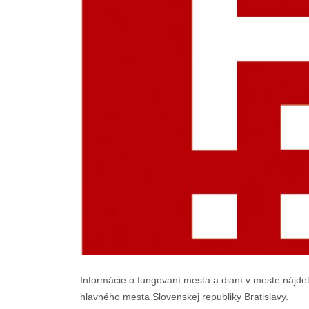
Informácie o fungovaní mesta a dianí v meste náj
hlavného mesta Slovenskej republiky Bratislavy.