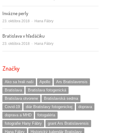
Invázne perly
Autor/ka
23. októbra 2018
Hana Fábry
Bratislava v hľadáčiku
Autor/ka
23. októbra 2018
Hana Fábry
Značky
Ako sa hrali naši
Apollo
Ars Bratislavensis
Bratislava
Bratislava fotogenická
Bratislava otvorene
Bratislavská sedma
Covid-19
diár Bratislavy fotogenickej
doprava
doprava a MHD
fotogaléria
fotografie Hany Fábry
grant Ars Bratislavensis
Hana Fábry
Historický kalendár Bratislavy