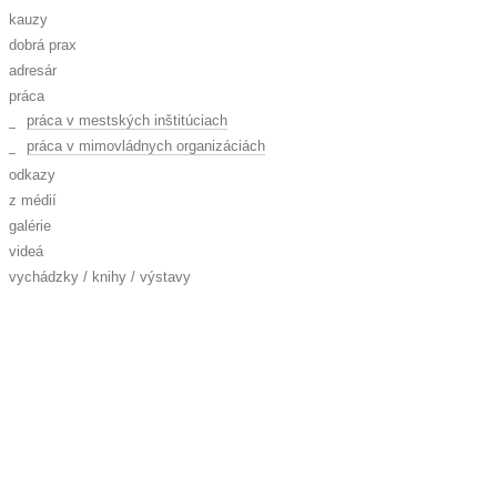
kauzy
dobrá prax
adresár
práca
práca v mestských inštitúciach
práca v mimovládnych organizáciách
odkazy
z médií
galérie
videá
vychádzky / knihy / výstavy