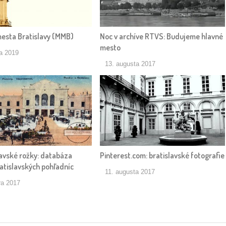
sta Bratislavy (MMB)
Noc v archíve RTVS: Budujeme hlavné
mesto
ra 2019
13. augusta 2017
lavské rožky: databáza
Pinterest.com: bratislavské fotografie
atislavských pohľadníc
11. augusta 2017
ra 2017