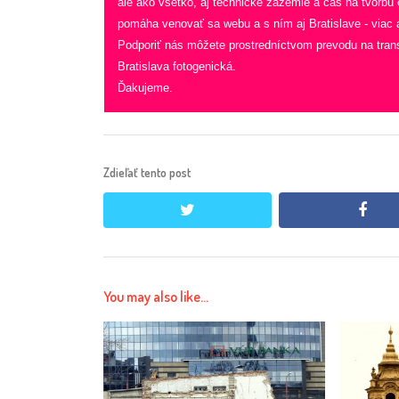
ale ako všetko, aj technické zázemie a čas na tvorbu
pomáha venovať sa webu a s ním aj Bratislave - viac a
Podporiť nás môžete prostredníctvom prevodu na tran
Bratislava fotogenická.
Ďakujeme.
Zdieľať tento post
twitter
face
You may also like...