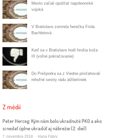
Mesto začali opúšťať napoleonské
vojská
V Bratislave zomrela herečka Frída
Bachletová
Keď sa v Bratislave hodí hrošia koža
III (voľné pokračovanie)
Do Prešporka sa z Viedne prisťahovali
rehoľné sestry rádu alžbetíniek
Z médií
Peter Herceg: Kým nám bolo ukradnuté PKO a ako
si nedať úplne ukradúť aj nábrežie (2. diel)
Autor/ka
7. novembra 2018
Hana Fábry