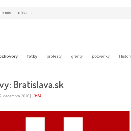
jte nás
reklama
ozhovory
fotky
protesty
granty
pozvánky
Histor
vy: Bratislava.sk
5. decembra 2016
13:34