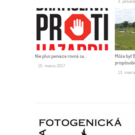
3. január
Nie plus peniaze rovná sa…
Môže byť B
prispôsob
15. marca 2017
13. marc