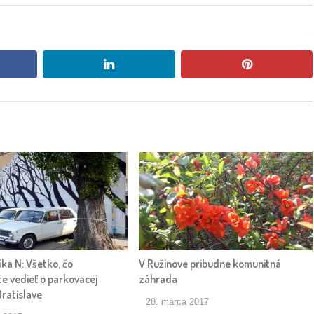
book
linkedin
pinterest
ka N: Všetko, čo
V Ružinove pribudne komunitná
e vedieť o parkovacej
záhrada
Bratislave
28. marca 2017