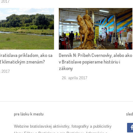
a 2017
ratislava príkladom, ako sa
Denník N: Príbeh Cvernovky, alebo ako
iť klimatickým zmenám?
v Bratislave popierame históriu i
zákony
a 2017
26. apríla 2017
pre lásku k mestu
sled
Webzine bratislavskej aktivistky, fotografky a publicistky