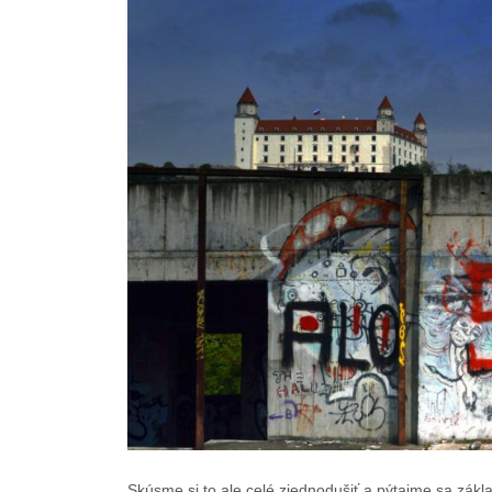
Skúsme si to ale celé zjednodušiť a pýtajme sa zákl