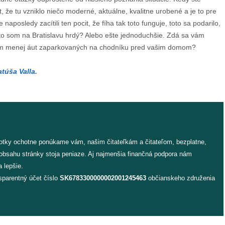
it, že tu vzniklo niečo moderné, aktuálne, kvalitne urobené a je to pre
aposledy zacítili ten pocit, že fíha tak toto funguje, toto sa podarilo,
muto som na Bratislavu hrdý? Alebo ešte jednoduchšie. Zdá sa vám
 vám menej áut zaparkovaných na chodníku pred vašim domom?
túša Valla
.
fotky ochotne ponúkame vám, našim čitateľkám a čitateľom, bezplatne,
 obsahu stránky stoja peniaze. Aj najmenšia finančná podpora nám
 lepšie.
sparentný účet číslo
SK6783300000002001245463
občianskeho združenia