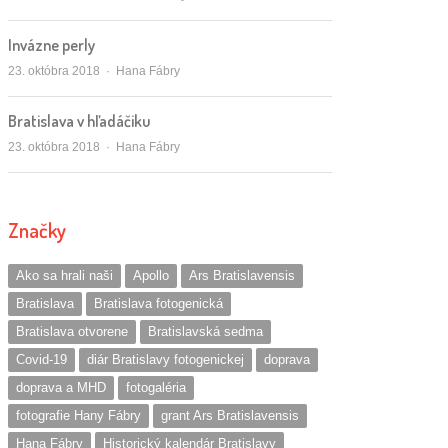
Invázne perly
Autor/ka
23. októbra 2018
Hana Fábry
Bratislava v hľadáčiku
Autor/ka
23. októbra 2018
Hana Fábry
Značky
Ako sa hrali naši
Apollo
Ars Bratislavensis
Bratislava
Bratislava fotogenická
Bratislava otvorene
Bratislavská sedma
Covid-19
diár Bratislavy fotogenickej
doprava
doprava a MHD
fotogaléria
fotografie Hany Fábry
grant Ars Bratislavensis
Hana Fábry
Historický kalendár Bratislavy