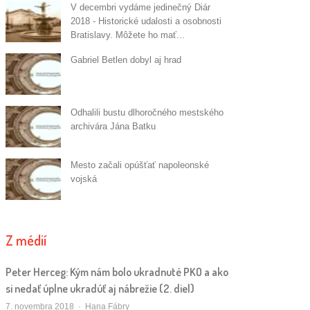
V decembri vydáme jedinečný Diár
2018 - Historické udalosti a osobnosti
Bratislavy. Môžete ho mať...
Gabriel Betlen dobyl aj hrad
Odhalili bustu dlhoročného mestského
archivára Jána Batku
Mesto začali opúšťať napoleonské
vojská
Z médií
Peter Herceg: Kým nám bolo ukradnuté PKO a ako
si nedať úplne ukradúť aj nábrežie (2. diel)
Autor/ka
7. novembra 2018
Hana Fábry