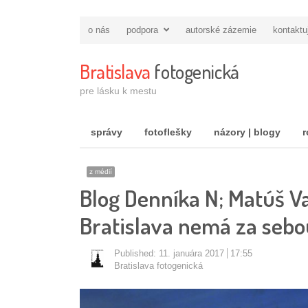
o nás
podpora
autorské zázemie
kontaktu
Bratislava
fotogenická
pre lásku k mestu
správy
fotoflešky
názory | blogy
r
z médií
Blog Denníka N; Matúš Va
Bratislava nemá za sebo
Published:
11. januára 2017
17:55
Autor/ka
Bratislava fotogenická