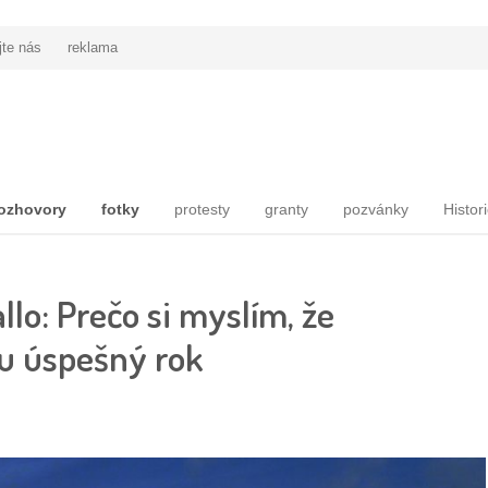
jte nás
reklama
ozhovory
fotky
protesty
granty
pozvánky
Histor
llo: Prečo si myslím, že
u úspešný rok