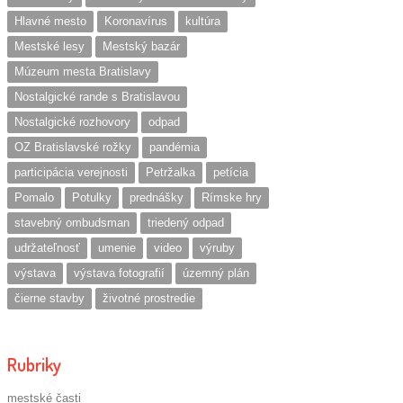
Hlavné mesto
Koronavírus
kultúra
Mestské lesy
Mestský bazár
Múzeum mesta Bratislavy
Nostalgické rande s Bratislavou
Nostalgické rozhovory
odpad
OZ Bratislavské rožky
pandémia
participácia verejnosti
Petržalka
petícia
Pomalo
Potulky
prednášky
Rímske hry
stavebný ombudsman
triedený odpad
udržateľnosť
umenie
video
výruby
výstava
výstava fotografií
územný plán
čierne stavby
životné prostredie
Rubriky
mestské časti