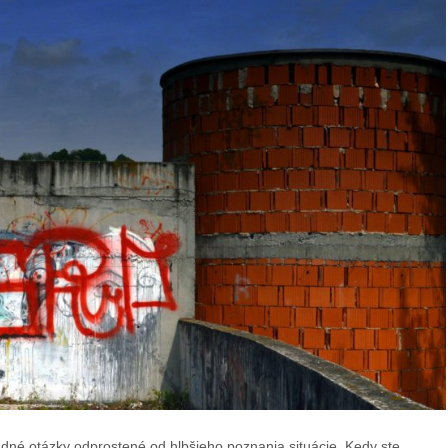
adné otázky odprostené od hlbšieho poznania situácie. Kedy ste