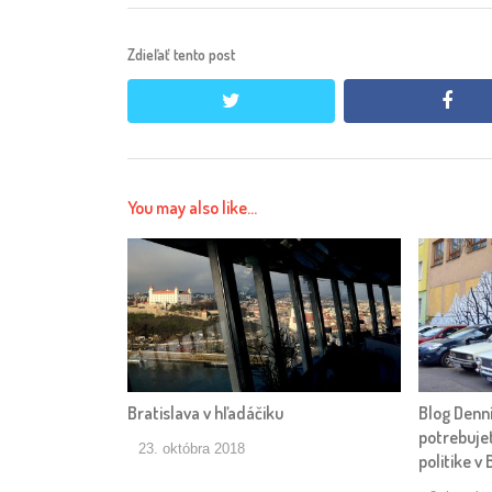
Zdieľať tento post
twitter
face
You may also like...
Bratislava v hľadáčiku
Blog Denní
potrebujet
23. októbra 2018
politike v 