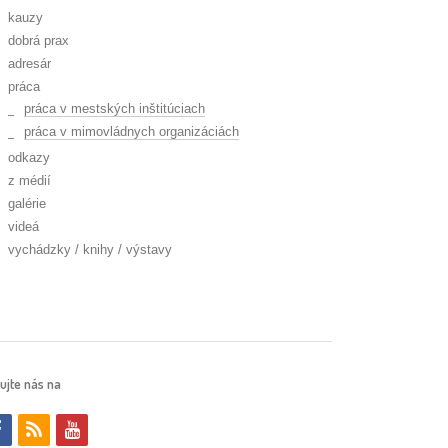
kauzy
dobrá prax
adresár
práca
práca v mestských inštitúciach
práca v mimovládnych organizáciách
odkazy
z médií
galérie
videá
vychádzky / knihy / výstavy
ujte nás na
f
r
y