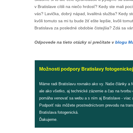
v Bratislave cítili na niečo hrdosť? Kedy ste mali poc
vás? Lavička, dobrý nápad, kvalitná služba? Kedy ste n
kvôli tomuto sa mi tu bude žiť ešte lepšie, kvôli to
Bratislava za posledné obdobie čistejšia? Zdá sa
Odpovede na tieto otázky si prečítate v
blogu Ma
Možnosti podpory Bratislavy fotogenickej
Máme radi Bratislavu rovnako ako vy. Naše články a 
ale ako všetko, aj technické zázemie a čas na tvorbu
pomáha venovať sa webu a s ním aj Bratislave - viac a
Podporiť nás môžete prostredníctvom prevodu na tran
Bratislava fotogenická.
Ďakujeme.